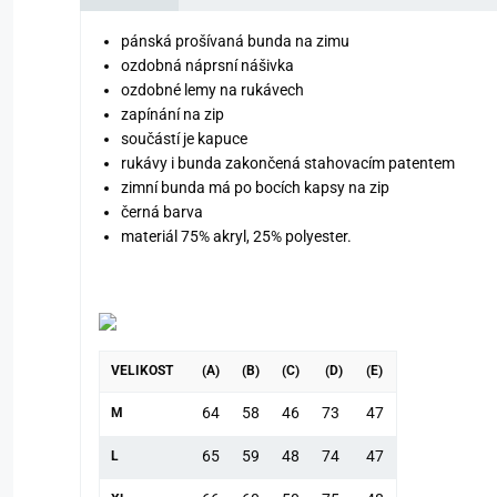
pánská prošívaná bunda na zimu
ozdobná náprsní nášivka
ozdobné lemy na rukávech
zapínání na zip
součástí je kapuce
rukávy i bunda zakončená stahovacím patentem
zimní bunda má po bocích kapsy na zip
černá barva
materiál 75% akryl, 25% polyester.
VELIKOST
(A)
(B)
(C)
(D)
(E)
64
58
46
73
47
M
65
59
48
74
47
L