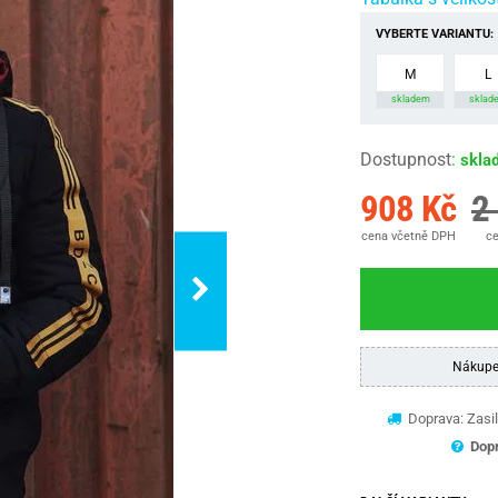
VYBERTE VARIANTU:
M
L
skladem
sklad
Dostupnost
:
skla
908 Kč
2
cena včetně DPH
ce
Nákupe
Doprava: Zasil
Dopr