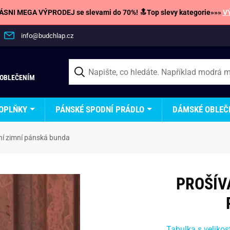
SNI MEGA VÝPRODEJ se slevami do 70%! 🔝Top slevy kategorie»»»
V
info@budchlap.cz
 OBLEČENÍM
OPLŇKY
PÁNSKÉ SPODNÍ PRÁDLO
DÁMSKÉ OBLEČ
ní zimní pánská bunda
PROŠÍV
Tabulka s velikos