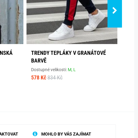
ÁNSKÁ
TRENDY TEPLÁKY V GRANÁTOVÉ
NADČ
BARVĚ
TEPL
Dostupné velikosti:
M,
L
Dostup
578 Kč
834 Kč
860 K
AKTOVAT
MOHLO BY VÁS ZAJÍMAT