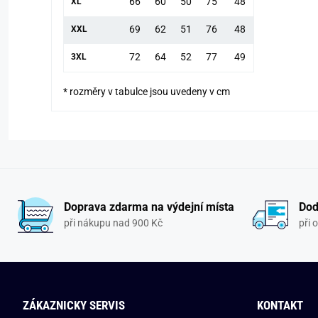
66
60
50
75
48
XL
69
62
51
76
48
XXL
72
64
52
77
49
3XL
* rozměry v tabulce jsou uvedeny v cm
Doprava zdarma na výdejní místa
Dod
při nákupu nad 900 Kč
při 
ZÁKAZNICKY SERVIS
KONTAKT