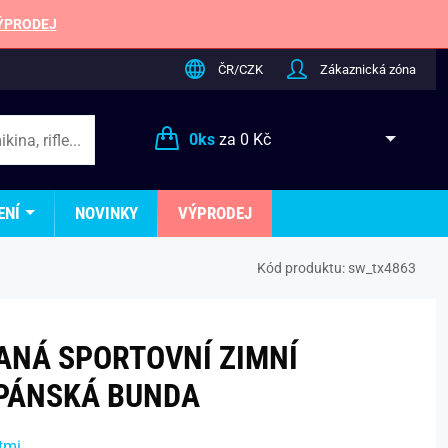
ÝPRODEJ
ČR/CZK
Zákaznická zóna
0
ks
za
0 Kč
ENÍ
NOVINKY
VÝPRODEJ
Kód produktu:
sw_tx4863
ANÁ SPORTOVNÍ ZIMNÍ
PÁNSKÁ BUNDA
tmi