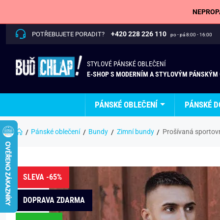
NEPROPÁ
+420 228 226 110
POTŘEBUJETE PORADIT?
po - pá 8:00 - 16:00
STYLOVÉ PÁNSKÉ OBLEČENÍ
E-SHOP S MODERNÍM A STYLOVÝM PÁNSKÝM
PÁNSKÉ OBLEČENÍ
PÁNSKÉ D
Pánské oblečení
Bundy
Zimní bundy
Prošívaná sportov
SLEVA -65%
DOPRAVA ZDARMA