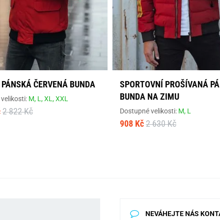
 PÁNSKÁ ČERVENÁ BUNDA
SPORTOVNÍ PROŠÍVANÁ P
BUNDA NA ZIMU
velikosti:
M,
L,
XL,
XXL
č
2 822 Kč
Dostupné velikosti:
M,
L
908 Kč
2 630 Kč
NEVÁHEJTE NÁS KONT