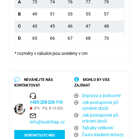
A
73
74
76
77
79
B
49
51
53
55
57
C
43
45
46
47
48
D
65
66
67
68
70
* rozměry v tabulce jsou uvedeny v cm
NEVÁHEJTE NÁS
MOHLO BY VÁS
KONTAKTOVAT
ZAJÍMAT
Doprava a poštovné
+420 228 226 110
Jak postupovat při
výměně zboží
(Po - Pá: 8-16:00)
Jak postupovat při
vrácení zboží
info@budchlap.cz
Tabulky velikostí
Často kladené dotazy
KONTAKTUJTE NÁS