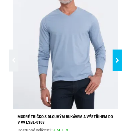
MODRÉ TRIČKO S DLOUHÝM RUKÁVEM A VÝSTŘIHEM DO
ZÁ
V V9 LSBL-0108
Dos
Dostupné velikosti:
S,
M,
L,
XL