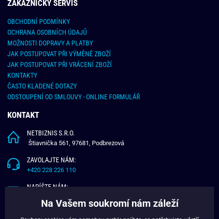
ZÁKAZNICKY SERVIS
OBCHODNÍ PODMÍNKY
OCHRANA OSOBNÍCH ÚDAJŮ
MOŽNOSTI DOPRAVY A PLATBY
JAK POSTUPOVAT PŘI VÝMĚNĚ ZBOŽÍ
JAK POSTUPOVAT PŘI VRÁCENÍ ZBOŽÍ
KONTAKTY
ČASTO KLADENÉ DOTAZY
ODSTOUPENÍ OD SMLOUVY - ONLINE FORMULÁŘ
KONTAKT
NETBIZNIS S.R.O.
Štiavnička 561, 97681, Podbrezová
ZAVOLAJTE NÁM:
+420 228 226 110
NAPÍŠTE NÁM:
info@budchlap.cz
Na Vašem soukromí nám záleží
UŽITEČNÉ INFORMACE