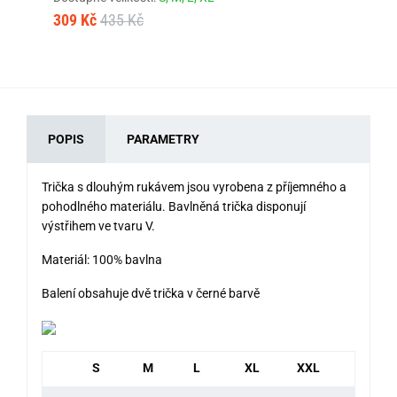
46
309 Kč
435 Kč
POPIS
PARAMETRY
Trička s dlouhým rukávem jsou vyrobena z příjemného a
pohodlného materiálu. Bavlněná trička disponují
výstřihem ve tvaru V.
Materiál: 100% bavlna
Balení obsahuje dvě trička v černé barvě
S
M
L
XL
XXL