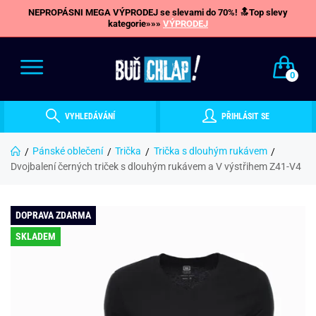
NEPROPÁSNI MEGA VÝPRODEJ se slevami do 70%! 🔝Top slevy
kategorie»»»
VÝPRODEJ
0
VYHLEDÁVÁNÍ
PŘIHLÁSIT SE
Pánské oblečení
Trička
Trička s dlouhým rukávem
Dvojbalení černých triček s dlouhým rukávem a V výstřihem Z41-V4
DOPRAVA ZDARMA
SKLADEM