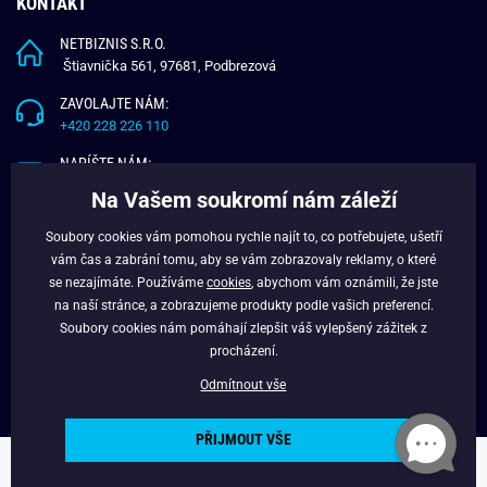
KONTAKT
NETBIZNIS S.R.O.
Štiavnička 561, 97681, Podbrezová
ZAVOLAJTE NÁM:
+420 228 226 110
NAPÍŠTE NÁM:
info@budchlap.cz
Na Vašem soukromí nám záleží
UŽITEČNÉ INFORMACE
Soubory cookies vám pomohou rychle najít to, co potřebujete, ušetří
vám čas a zabrání tomu, aby se vám zobrazovaly reklamy, o které
O NÁS
se nezajímáte. Používáme
cookies
, abychom vám oznámili, že jste
VĚRNOSTNÍ PROGRAM
na naší stránce, a zobrazujeme produkty podle vašich preferencí.
BLOG
Soubory cookies nám pomáhají zlepšit váš vylepšený zážitek z
FACEBOOK
procházení.
Odmítnout vše
PŘIJMOUT VŠE
Copyright © 2024 - Budchlap.cz Všechna práva vyhrazena. webdesign ©
litvanyi.sk