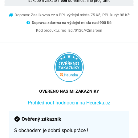
Nákupem získáte
1 bod
do věrnostního programu
Doprava: Zasilkovna.cz a PPL výdejní místa 75 Kč, PPL kurýr 95 Kč
Doprava zdarma na výdejní místa nad 9
00 Kč
Kód produktu:
mo_lscl/0120/v2maroon
OVĚŘENO NAŠIMI ZÁKAZNÍKY
Prohlédnout hodnocení na Heuréka.cz
Ověřený zákazník
S obchodem je dobrá spolupráce !