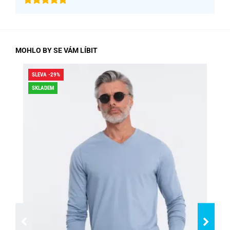
MOHLO BY SE VÁM LÍBIT
SLEVA -29%
SLE
SKLADEM