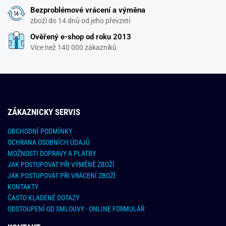
Bezproblémové vrácení a výměna
zboží do 14 dnů od jeho převzetí
Ověřený e-shop od roku 2013
Více než 140 000 zákazníků
ZÁKAZNICKY SERVIS
OBCHODNÍ PODMÍNKY
OCHRANA OSOBNÍCH ÚDAJŮ
MOŽNOSTI DOPRAVY A PLATBY
JAK POSTUPOVAT PŘI VÝMĚNĚ ZBOŽÍ
JAK POSTUPOVAT PŘI VRÁCENÍ ZBOŽÍ
KONTAKTY
ČASTO KLADENÉ DOTAZY
ODSTOUPENÍ OD SMLOUVY - ONLINE FORMULÁŘ