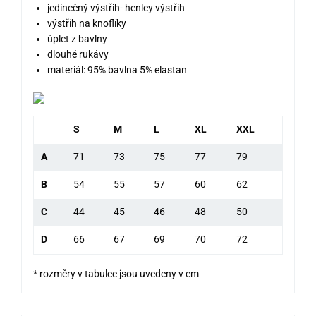
jedinečný výstřih- henley výstřih
výstřih na knoflíky
úplet z bavlny
dlouhé rukávy
materiál: 95% bavlna 5% elastan
S
M
L
XL
XXL
A
71
73
75
77
79
B
54
55
57
60
62
C
44
45
46
48
50
D
66
67
69
70
72
* rozměry v tabulce jsou uvedeny v cm