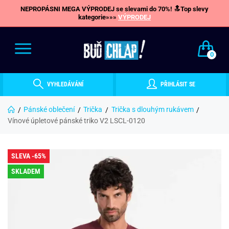
NEPROPÁSNI MEGA VÝPRODEJ se slevami do 70%! 🔝Top slevy
kategorie»»»
VÝPRODEJ
0
VYHLEDÁVÁNÍ
PŘIHLÁSIT SE
Pánské oblečení
Trička
Trička s dlouhým rukávem
Vínové úpletové pánské triko V2 LSCL-0120
SLEVA -65%
SKLADEM