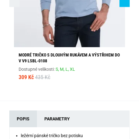
MODRÉ TRIČKO S DLOUHÝM RUKÁVEM A VÝSTŘIHEM DO
ZÁ
V V9 LSBL-0108
Dos
Dostupné velikosti:
S,
M,
L,
XL
46
309 Kč
435 Kč
POPIS
PARAMETRY
ležérní pánské tričko bez potisku