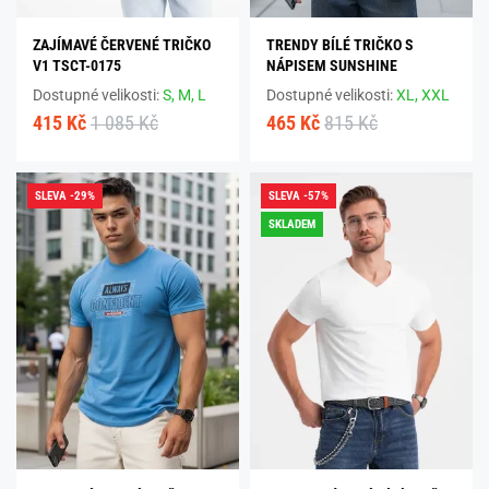
ZAJÍMAVÉ ČERVENÉ TRIČKO
TRENDY BÍLÉ TRIČKO S
V1 TSCT-0175
NÁPISEM SUNSHINE
Dostupné velikosti:
S,
M,
L
Dostupné velikosti:
XL,
XXL
415 Kč
1 085 Kč
465 Kč
815 Kč
SLEVA -29%
SLEVA -57%
SKLADEM