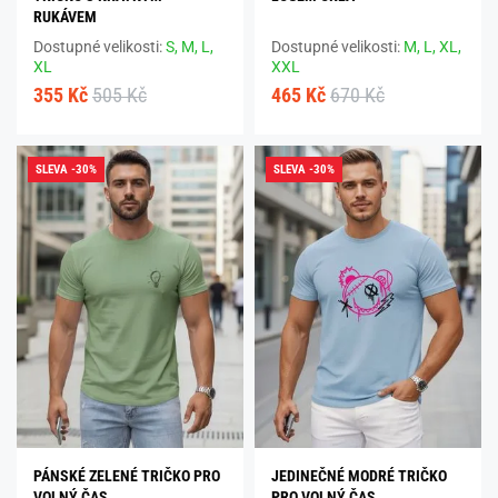
RUKÁVEM
Dostupné velikosti:
S,
M,
L,
Dostupné velikosti:
M,
L,
XL,
XL
XXL
355 Kč
505 Kč
465 Kč
670 Kč
SLEVA -30%
SLEVA -30%
PÁNSKÉ ZELENÉ TRIČKO PRO
JEDINEČNÉ MODRÉ TRIČKO
VOLNÝ ČAS
PRO VOLNÝ ČAS