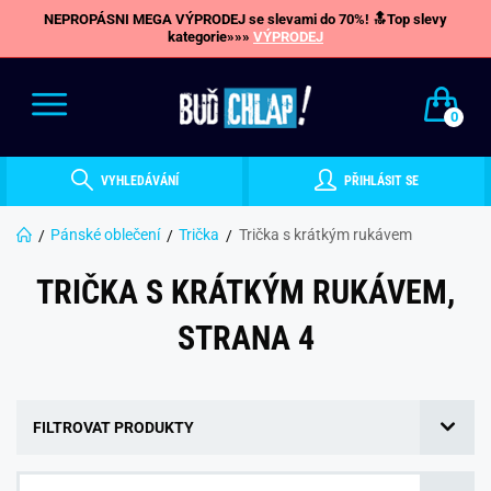
NEPROPÁSNI MEGA VÝPRODEJ se slevami do 70%! 🔝Top slevy
kategorie»»»
VÝPRODEJ
0
VYHLEDÁVÁNÍ
PŘIHLÁSIT SE
Pánské oblečení
Trička
Trička s krátkým rukávem
TRIČKA S KRÁTKÝM RUKÁVEM,
STRANA 4
FILTROVAT PRODUKTY