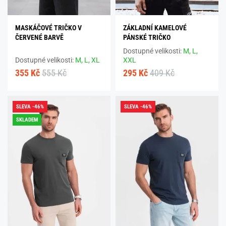
MASKÁČOVÉ TRIČKO V
ZÁKLADNÍ KAMELOVÉ
ČERVENÉ BARVĚ
PÁNSKÉ TRIČKO
Dostupné velikosti:
M,
L,
Dostupné velikosti:
M,
L,
XL
XXL
355 Kč
555 Kč
295 Kč
409 Kč
SLEVA -46%
SLEVA -46%
SKLADEM