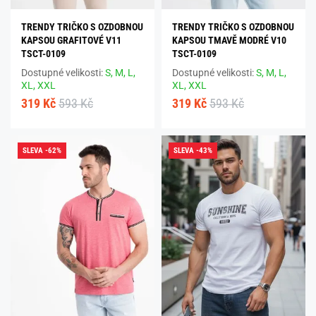
TRENDY TRIČKO S OZDOBNOU
TRENDY TRIČKO S OZDOBNOU
KAPSOU GRAFITOVÉ V11
KAPSOU TMAVĚ MODRÉ V10
TSCT-0109
TSCT-0109
Dostupné velikosti:
S,
M,
L,
Dostupné velikosti:
S,
M,
L,
XL,
XXL
XL,
XXL
319 Kč
593 Kč
319 Kč
593 Kč
SLEVA -62%
SLEVA -43%