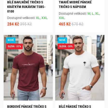
BÍLÉ BAVLNĚNÉ TRIČKO S
TMAVĚ MODRÉ PÁNSKÉ
KRÁTKÝM RUKÁVEM TSBS-
TRIČKO S NÁPISEM
0100
Dostupné velikosti:
M,
L,
XL,
Dostupné velikosti:
XL,
XXL
XXL
284 Kč
395 Kč
465 Kč
670 Kč
NOVÉ
NOVÉ
SLEVA -31%
SLEVA -30%
BORDOVÉ PÁNSKÉ TRIČKO S
BÍLÉ PÁNSKÉ TRIČKO S