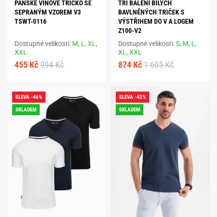
PÁNSKÉ VÍNOVÉ TRIČKO SE
TŘI BALENÍ BÍLÝCH
SEPRANÝM VZOREM V3
BAVLNĚNÝCH TRIČEK S
TSWT-0116
VÝSTŘIHEM DO V A LOGEM
Z100-V2
Dostupné velikosti:
M,
L,
XL,
Dostupné velikosti:
S,
M,
L,
XXL
XL,
XXL
455 Kč
994 Kč
874 Kč
1 605 Kč
SLEVA -46%
SLEVA -42%
SKLADEM
SKLADEM