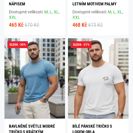
NÁPISEM
LETNÍM MOTIVEM PALMY
Dostupné velikosti:
M,
L,
XL,
Dostupné velikosti:
M,
L,
XL,
XXL
XXL
465 Kč
670 Kč
468 Kč
673 Kč
SLEVA -30%
SLEVA -31%
BAVLNĚNÉ SVĚTLE MODRÉ
BÍLÉ PÁNSKÉ TRIČKO S
TRIČKO S KRÁTKÝM
LOGEM ORLA