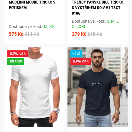
MODERNÍ MODRÉ TRIČKO S
TRENDY PÁNSKÉ BÍLÉ TRIČKO
POTISKEM
S VÝSTŘIHEM DO V V1 TSCT-
0106
Dostupné velikosti:
S,
M,
L,
Dostupné velikosti:
M,
XXL
XL,
XXL
575 Kč
814 Kč
279 Kč
655 Kč
SLEVA -28%
NOVÉ
SKLADEM
SLEVA -31%