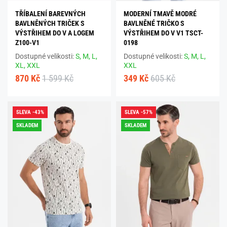
TŘÍBALENÍ BAREVNÝCH
MODERNÍ TMAVĚ MODRÉ
BAVLNĚNÝCH TRIČEK S
BAVLNĚNÉ TRIČKO S
VÝSTŘIHEM DO V A LOGEM
VÝSTŘIHEM DO V V1 TSCT-
Z100-V1
0198
Dostupné velikosti:
S,
M,
L,
Dostupné velikosti:
S,
M,
L,
XL,
XXL
XXL
870 Kč
1 599 Kč
349 Kč
605 Kč
SLEVA -43%
SLEVA -57%
SKLADEM
SKLADEM