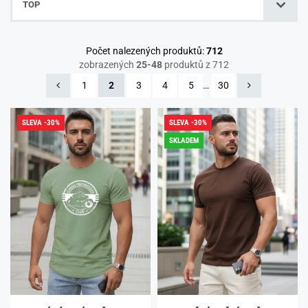
TOP
Počet nalezených produktů:
712
zobrazených
25-48
produktů z 712
1
2
3
4
5
…
30
SLEVA -30%
SLEVA -30%
SKLADEM