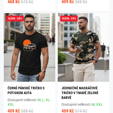
468 Kč
673 Kč
409 Kč
588 Kč
SLEVA -30%
SLEVA -29%
ČERNÉ PÁNSKÉ TRIČKO S
JEDINEČNÉ MASKÁČOVÉ
POTISKEM AUTA
TRIČKO V TMAVĚ ZELENÉ
BARVĚ
Dostupné velikosti:
M,
L,
XL,
XXL
Dostupné velikosti:
M,
XXL
409 Kč
588 Kč
409 Kč
574 Kč