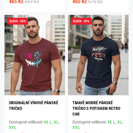
465 Kč
669 Kč
465 Kč
670 Kč
SLEVA -30%
SLEVA -30%
ORIGINÁLNÍ VÍNOVÉ PÁNSKÉ
TMAVĚ MODRÉ PÁNSKÉ
TRIČKO
TRIČKO S POTISKEM RETRO
CAR
Dostupné velikosti:
M,
L,
XL,
Dostupné velikosti:
M,
L,
XL,
XXL
XXL