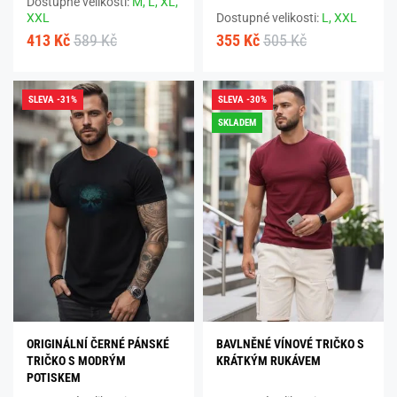
Dostupné velikosti:
M,
L,
XL,
XXL
Dostupné velikosti:
L,
XXL
413 Kč
589 Kč
355 Kč
505 Kč
SLEVA -31%
SLEVA -30%
SKLADEM
ORIGINÁLNÍ ČERNÉ PÁNSKÉ
BAVLNĚNÉ VÍNOVÉ TRIČKO S
TRIČKO S MODRÝM
KRÁTKÝM RUKÁVEM
POTISKEM