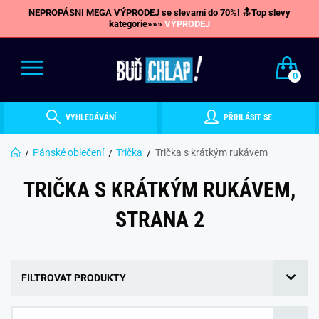
NEPROPÁSNI MEGA VÝPRODEJ se slevami do 70%! 🔝Top slevy
kategorie»»»
VÝPRODEJ
0
VYHLEDÁVÁNÍ
PŘIHLÁSIT SE
Pánské oblečení
Trička
Trička s krátkým rukávem
TRIČKA S KRÁTKÝM RUKÁVEM,
STRANA 2
FILTROVAT PRODUKTY