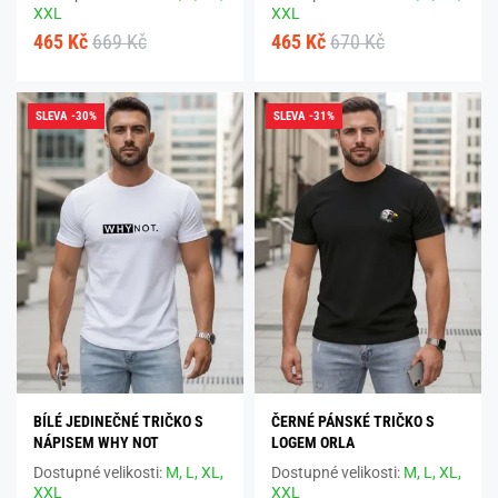
XXL
XXL
465 Kč
669 Kč
465 Kč
670 Kč
SLEVA -30%
SLEVA -31%
BÍLÉ JEDINEČNÉ TRIČKO S
ČERNÉ PÁNSKÉ TRIČKO S
NÁPISEM WHY NOT
LOGEM ORLA
Dostupné velikosti:
M,
L,
XL,
Dostupné velikosti:
M,
L,
XL,
XXL
XXL