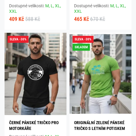
Dostupné velikosti:
M,
L,
XL,
Dostupné velikosti:
M,
L,
XL,
XXL
XXL
409 Kč
588 Kč
465 Kč
670 Kč
SLEVA -30%
SLEVA -30%
SKLADEM
ČERNÉ PÁNSKÉ TRIČKO PRO
ORIGINÁLNÍ ZELENÉ PÁNSKÉ
MOTORKÁŘE
TRIČKO S LETNÍM POTISKEM