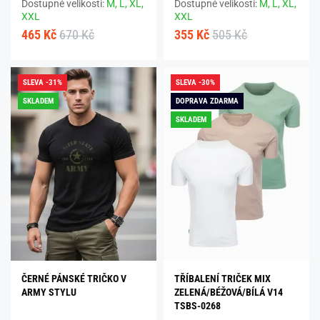
Dostupné velikosti:
M,
L,
XL,
Dostupné velikosti:
M,
L,
XL,
XXL
XXL
465 Kč
670 Kč
355 Kč
505 Kč
SLEVA -31%
SLEVA -30%
SKLADEM
DOPRAVA ZDARMA
SKLADEM
ČERNÉ PÁNSKÉ TRIČKO V
TŘÍBALENÍ TRIČEK MIX
ARMY STYLU
ZELENÁ/BÉŽOVÁ/BÍLÁ V14
TSBS-0268