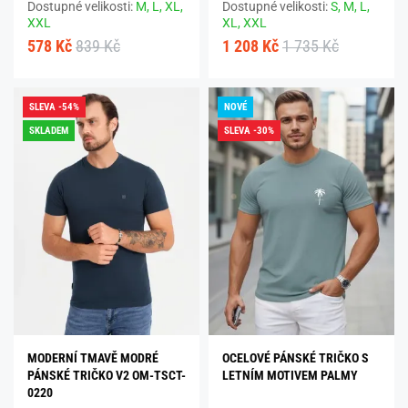
Dostupné velikosti:
M,
L,
XL,
Dostupné velikosti:
S,
M,
L,
XXL
XL,
XXL
578 Kč
839 Kč
1 208 Kč
1 735 Kč
SLEVA -54%
NOVÉ
SKLADEM
SLEVA -30%
MODERNÍ TMAVĚ MODRÉ
OCELOVÉ PÁNSKÉ TRIČKO S
PÁNSKÉ TRIČKO V2 OM-TSCT-
LETNÍM MOTIVEM PALMY
0220