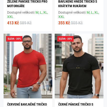
ZELENÉ PÁNSKÉ TRIČKO PRO
BAVLNĚNÉ HNĚDÉ TRIČKO S
MOTORKÁŘE
KRÁTKÝM RUKÁVEM
Dostupné velikosti:
M,
L,
XL,
Dostupné velikosti:
M,
L,
XL,
XXL
XXL
413 Kč
589 Kč
355 Kč
505 Kč
SLEVA -30%
SLEVA -30%
ČERVENÉ BAVLNĚNÉ TRIČKO
ČERNÉ PÁNSKÉ TRIČKO S