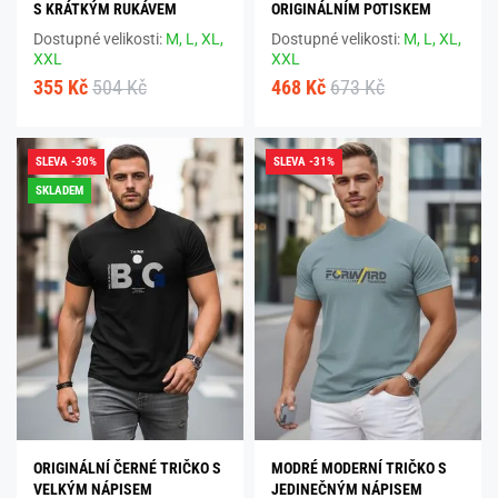
S KRÁTKÝM RUKÁVEM
ORIGINÁLNÍM POTISKEM
Dostupné velikosti:
M,
L,
XL,
Dostupné velikosti:
M,
L,
XL,
XXL
XXL
355 Kč
504 Kč
468 Kč
673 Kč
SLEVA -30%
SLEVA -31%
SKLADEM
ORIGINÁLNÍ ČERNÉ TRIČKO S
MODRÉ MODERNÍ TRIČKO S
VELKÝM NÁPISEM
JEDINEČNÝM NÁPISEM