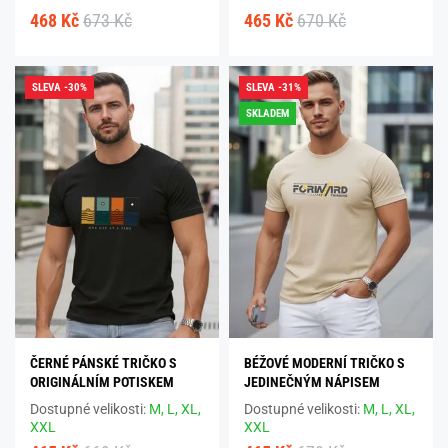
468 Kč
673 Kč
465 Kč
670 Kč
SLEVA -30%
SLEVA -31%
SKLADEM
ČERNÉ PÁNSKÉ TRIČKO S
BÉŽOVÉ MODERNÍ TRIČKO S
ORIGINÁLNÍM POTISKEM
JEDINEČNÝM NÁPISEM
Dostupné velikosti:
M,
L,
XL,
Dostupné velikosti:
M,
L,
XL,
XXL
XXL