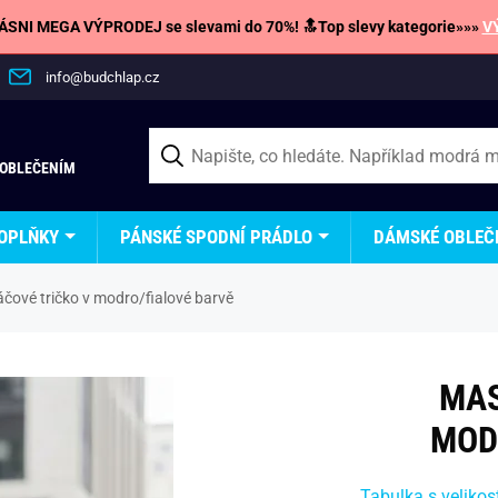
SNI MEGA VÝPRODEJ se slevami do 70%! 🔝Top slevy kategorie»»»
V
info@budchlap.cz
 OBLEČENÍM
OPLŇKY
PÁNSKÉ SPODNÍ PRÁDLO
DÁMSKÉ OBLEČ
čové tričko v modro/fialové barvě
MAS
MOD
Tabulka s velikos