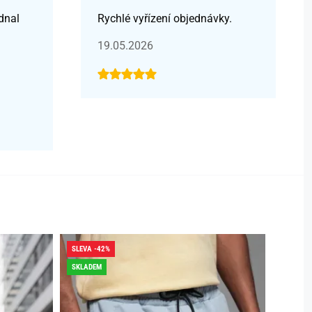
dnal
Rychlé vyřízení objednávky.
19.05.2026
SLEVA -42%
SLEVA -
SKLADEM
SKLADE