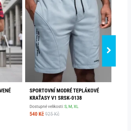
VENÉ
SPORTOVNÍ MODRÉ TEPLÁKOVÉ
POHO
KRAŤASY V1 SRSK-0138
ŠEDÉ
Dostupné velikosti:
S,
M,
XL
Dostup
540 Kč
925 Kč
465 K