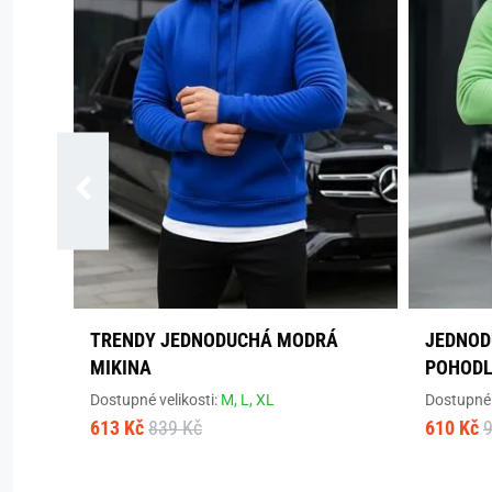
TRENDY JEDNODUCHÁ MODRÁ
JEDNOD
MIKINA
POHODL
Dostupné velikosti:
M,
L,
XL
Dostupné 
613 Kč
839 Kč
610 Kč