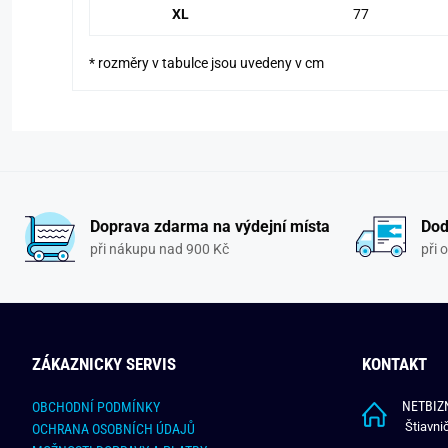
XL
77
* rozměry v tabulce jsou uvedeny v cm
Doprava zdarma na výdejní místa
Dod
při nákupu nad 900 Kč
při 
ZÁKAZNICKY SERVIS
KONTAKT
NETBIZN
OBCHODNÍ PODMÍNKY
Štiavni
OCHRANA OSOBNÍCH ÚDAJŮ