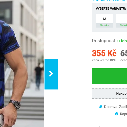
VYBERTE VARIANTU:
M
L
3 - 5 dní
3 - 5 d
Dostupnost
:
u te
355 Kč
6
cena včetně DPH
cena
Nákup
Doprava: Zasil
Dopr