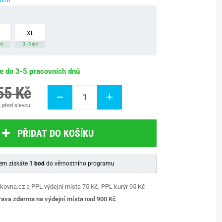
XL
ní
3 - 5 dní
be do 3-5 pracovních dnů
55 Kč
 před slevou
PŘIDAT DO KOŠÍKU
em získáte
1 bod
do věrnostního programu
kovna.cz a PPL výdejní místa 75 Kč, PPL kurýr 95 Kč
ava zdarma na výdejní místa nad 9
00 Kč