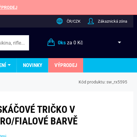
ÝPRODEJ
ČR/CZK
Zákaznická zóna
0
ks
za
0 Kč
ENÍ
NOVINKY
VÝPRODEJ
Kód produktu:
sw_rx5595
KÁČOVÉ TRIČKO V
RO/FIALOVÉ BARVĚ
tmi