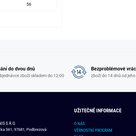
56
ání do dvou dnů
Bezproblémové vrác
objednávce zboží skladem do 12:00
zboží do 14 dnů od jeho 
UŽITEČNÉ INFORMACE
IS S.R.O.
O NÁS
čka 561, 97681, Podbrezová
VĚRNOSTNÍ PROGRAM