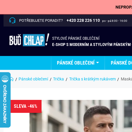
NEPROPÁ
+420 228 226 110
POTŘEBUJETE PORADIT?
po - pá 8:00 - 16:00
STYLOVÉ PÁNSKÉ OBLEČENÍ
E-SHOP S MODERNÍM A STYLOVÝM PÁNSKÝM
PÁNSKÉ OBLEČENÍ
PÁNSKÉ D
Pánské oblečení
Trička
Trička s krátkým rukávem
Maská
SLEVA -46%