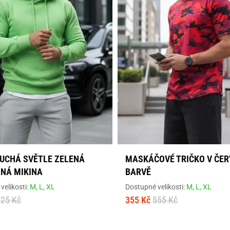
UCHÁ SVĚTLE ZELENÁ
MASKÁČOVÉ TRIČKO V ČER
NÁ MIKINA
BARVĚ
velikosti:
M,
L,
XL
Dostupné velikosti:
M,
L,
XL
925 Kč
355 Kč
555 Kč