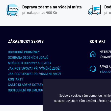
Doprava zdarma na výdejní místa
Dod
při nákupu nad 900 Kč
při 
ZÁKAZNICKY SERVIS
KONTAKT
NETBIZN
OBCHODNÍ PODMÍNKY
Štiavni
OCHRANA OSOBNÍCH ÚDAJŮ
MOŽNOSTI DOPRAVY A PLATBY
ZAVOLA
JAK POSTUPOVAT PŘI VÝMĚNĚ ZBOŽÍ
+420 22
JAK POSTUPOVAT PŘI VRÁCENÍ ZBOŽÍ
KONTAKTY
NAPÍŠT
ČASTO KLADENÉ DOTAZY
info@bu
ODSTOUPENÍ OD SMLOUVY - ONLINE FORMULÁŘ
Soubory cookies vám pomohou rychle na
cookies
, abychom vám oznámili, že jste na
C