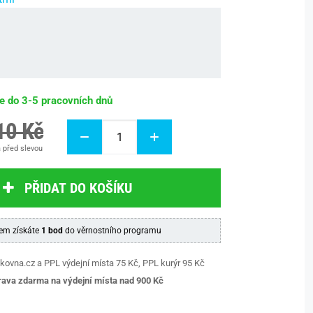
be do 3-5 pracovních dnů
10 Kč
 před slevou
PŘIDAT DO KOŠÍKU
em získáte
1 bod
do věrnostního programu
kovna.cz a PPL výdejní místa 75 Kč, PPL kurýr 95 Kč
ava zdarma na výdejní místa nad 9
00 Kč