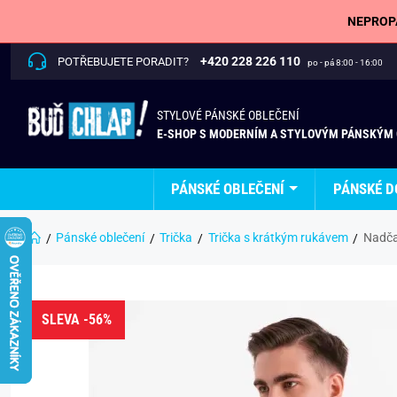
NEPROPÁ
+420 228 226 110
POTŘEBUJETE PORADIT?
po - pá 8:00 - 16:00
STYLOVÉ PÁNSKÉ OBLEČENÍ
E-SHOP S MODERNÍM A STYLOVÝM PÁNSKÝM
PÁNSKÉ OBLEČENÍ
PÁNSKÉ D
Pánské oblečení
Trička
Trička s krátkým rukávem
Nadča
SLEVA -56%