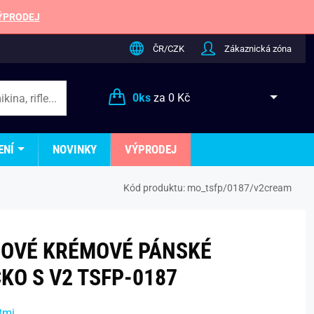
ÝPRODEJ
ČR/CZK
Zákaznická zóna
0
ks
za
0 Kč
ENÍ
NOVINKY
VÝPRODEJ
Kód produktu:
mo_tsfp/0187/v2cream
OVÉ KRÉMOVÉ PÁNSKÉ
KO S V2 TSFP-0187
tmi