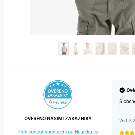
Ově
S obch
!
OVĚŘENO NAŠIMI ZÁKAZNÍKY
26.07.
Prohlédnout hodnocení na Heuréka.cz