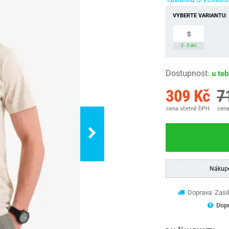
VYBERTE VARIANTU:
S
3 - 5 dní
Dostupnost
:
u te
309 Kč
7
cena včetně DPH
cena
Nákup
Doprava: Zasil
Dopr