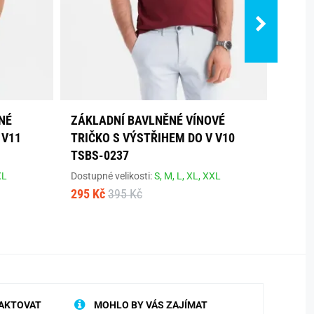
NÉ
ZÁKLADNÍ BAVLNĚNÉ VÍNOVÉ
TREN
 V11
TRIČKO S VÝSTŘIHEM DO V V10
RUKÁ
TSBS-0237
Dostup
385 K
XL
Dostupné velikosti:
S,
M,
L,
XL,
XXL
295 Kč
395 Kč
AKTOVAT
MOHLO BY VÁS ZAJÍMAT