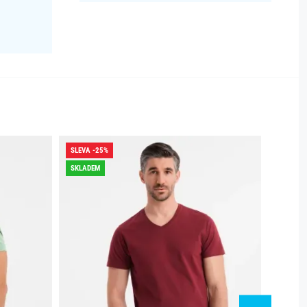
SLEVA -25%
SLEVA -
SKLADEM