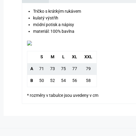
Tričko s krátkým rukávem
kulatý výstřih
módní potisk a nápisy
materiál: 100% bavlna
S
M
L
XL
XXL
A
71
73
75
77
79
B
50
52
54
56
58
* rozměry v tabulce jsou uvedeny v cm