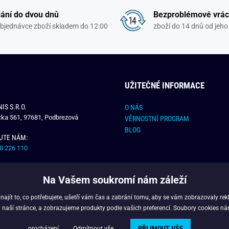
ání do dvou dnů
Bezproblémové vrác
objednávce zboží skladem do 12:00
zboží do 14 dnů od jeho 
UŽITEČNÉ INFORMACE
IS S.R.O.
O NÁS
čka 561, 97681, Podbrezová
VĚRNOSTNÍ PROGRAM
BLOG
JTE NÁM:
8 226 110
E NÁM:
Na Vašem soukromí nám záleží
dchlap.cz
jít to, co potřebujete, ušetří vám čas a zabrání tomu, aby se vám zobrazovaly rek
 naší stránce, a zobrazujeme produkty podle vašich preferencí. Soubory cookies ná
PŘIJMOUT VŠE
opyright © 2024 - Budchlap.cz Všechna práva vyhrazena. webdesign © litvanyi.
procházení.
Odmítnout vše