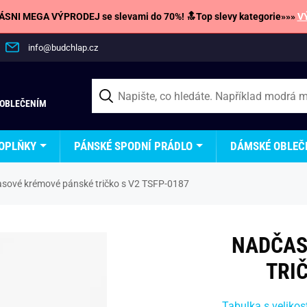
SNI MEGA VÝPRODEJ se slevami do 70%! 🔝Top slevy kategorie»»»
V
info@budchlap.cz
 OBLEČENÍM
OPLŇKY
PÁNSKÉ SPODNÍ PRÁDLO
DÁMSKÉ OBLEČ
sové krémové pánské tričko s V2 TSFP-0187
NADČAS
TRIČ
Tabulka s velikos