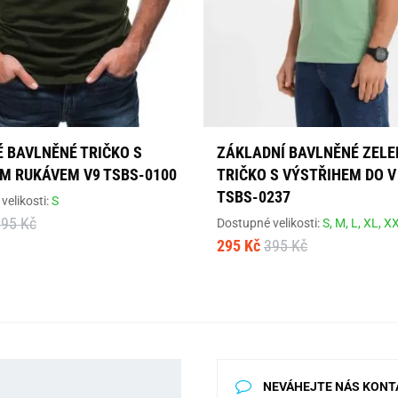
É BAVLNĚNÉ TRIČKO S
ZÁKLADNÍ BAVLNĚNÉ ZELE
M RUKÁVEM V9 TSBS-0100
TRIČKO S VÝSTŘIHEM DO V
TSBS-0237
velikosti:
S
395 Kč
Dostupné velikosti:
S,
M,
L,
XL,
X
295 Kč
395 Kč
NEVÁHEJTE NÁS KONT