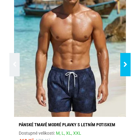
PÁNSKÉ TMAVĚ MODRÉ PLAVKY S LETNÍM POTISKEM
JE
Dostupné velikosti:
M,
L,
XL,
XXL
Dos