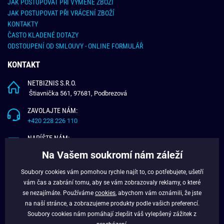
JAK POSTUPOVAT PŘI VÝMĚNĚ ZBOŽÍ
JAK POSTUPOVAT PŘI VRÁCENÍ ZBOŽÍ
KONTAKTY
ČASTO KLADENÉ DOTAZY
ODSTOUPENÍ OD SMLOUVY - ONLINE FORMULÁŘ
KONTAKT
NETBIZNIS S.R.O.
Štiavnička 561, 97681, Podbrezová
ZAVOLAJTE NÁM:
+420 228 226 110
NAPÍŠTE NÁM:
info@budchlap.cz
Na Vašem soukromí nám záleží
UŽITEČNÉ INFORMACE
Soubory cookies vám pomohou rychle najít to, co potřebujete, ušetří
vám čas a zabrání tomu, aby se vám zobrazovaly reklamy, o které
O NÁS
se nezajímáte. Používáme
cookies
, abychom vám oznámili, že jste
VĚRNOSTNÍ PROGRAM
na naší stránce, a zobrazujeme produkty podle vašich preferencí.
BLOG
Soubory cookies nám pomáhají zlepšit váš vylepšený zážitek z