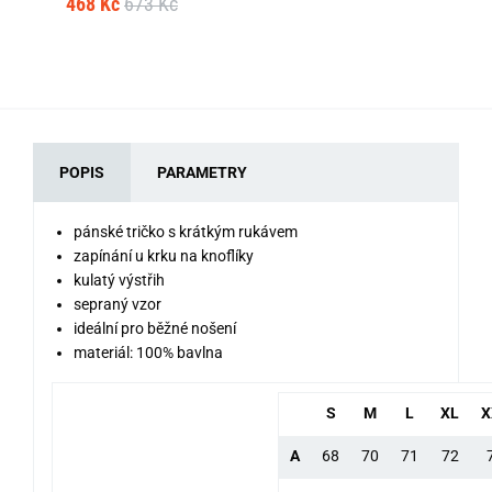
468 Kč
673 Kč
57
POPIS
PARAMETRY
pánské tričko s krátkým rukávem
zapínání u krku na knoflíky
kulatý výstřih
sepraný vzor
ideální pro běžné nošení
materiál: 100% bavlna
S
M
L
XL
X
A
68
70
71
72