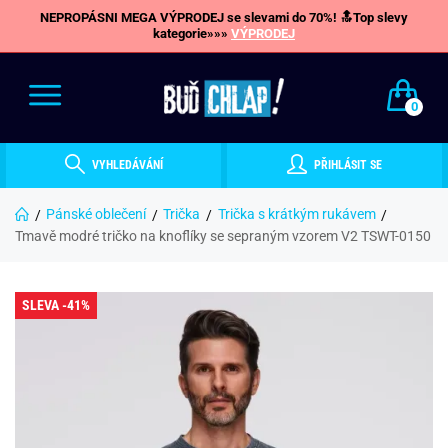
NEPROPÁSNI MEGA VÝPRODEJ se slevami do 70%! 🔝Top slevy
kategorie»»»
VÝPRODEJ
0
VYHLEDÁVÁNÍ
PŘIHLÁSIT SE
Pánské oblečení
Trička
Trička s krátkým rukávem
Tmavě modré tričko na knoflíky se sepraným vzorem V2 TSWT-0150
SLEVA -41%