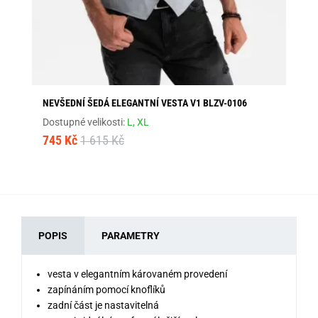
NEVŠEDNÍ ŠEDÁ ELEGANTNÍ VESTA V1 BLZV-0106
ČE
Dostupné velikosti:
L,
XL
Dos
745 Kč
1 615 Kč
46
POPIS
PARAMETRY
vesta v elegantním károvaném provedení
zapínáním pomocí knoflíků
zadní část je nastavitelná