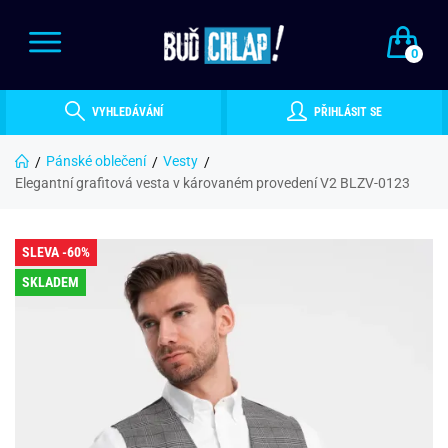
0
VYHLEDÁVÁNÍ
PŘIHLÁSIT SE
Pánské oblečení
Vesty
Elegantní grafitová vesta v károvaném provedení V2 BLZV-0123
SLEVA -60%
SKLADEM