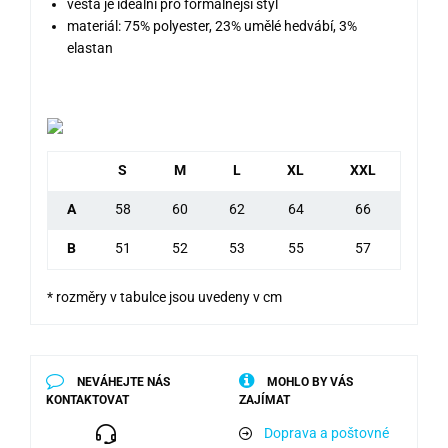
vesta je ideální pro formálnější styl
materiál: 75% polyester, 23% umělé hedvábí, 3%
elastan
S
M
L
XL
XXL
A
58
60
62
64
66
B
51
52
53
55
57
* rozměry v tabulce jsou uvedeny v cm
NEVÁHEJTE NÁS
MOHLO BY VÁS
KONTAKTOVAT
ZAJÍMAT
Doprava a poštovné