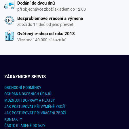
Dodání do dvou dnů
při objednávce zboží skladem do 12:00
Bezproblémové vrácení a výměna
zboží do 14 dnů od jeho převzetí
Ověřený e-shop od roku 2013
Více než 140 000 zákazníků
ZÁKAZNICKY SERVIS
OBCHODNÍ PODMÍNKY
OCHRANA OSOBNÍCH ÚDAJŮ
MOŽNOSTI DOPRAVY A PLATBY
JAK POSTUPOVAT PŘI VÝMĚNĚ ZBOŽÍ
JAK POSTUPOVAT PŘI VRÁCENÍ ZBOŽÍ
KONTAKTY
ČASTO KLADENÉ DOTAZY