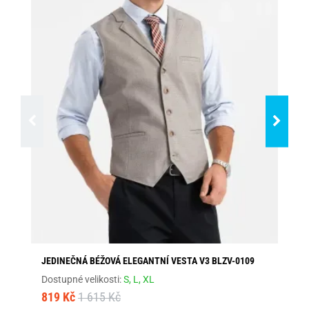
JEDINEČNÁ BÉŽOVÁ ELEGANTNÍ VESTA V3 BLZV-0109
KL
Dostupné velikosti:
S,
L,
XL
Dos
819 Kč
1 615 Kč
1 4