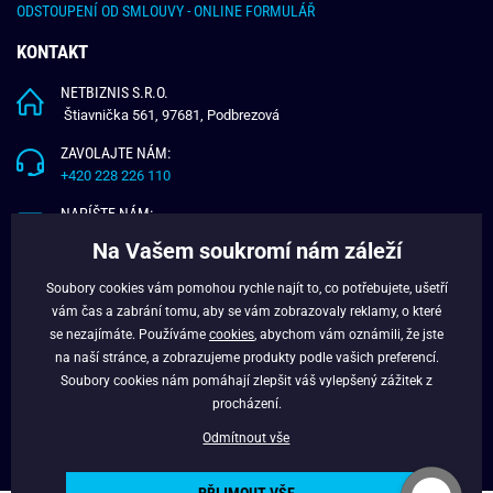
ODSTOUPENÍ OD SMLOUVY - ONLINE FORMULÁŘ
KONTAKT
NETBIZNIS S.R.O.
Štiavnička 561, 97681, Podbrezová
ZAVOLAJTE NÁM:
+420 228 226 110
NAPÍŠTE NÁM:
info@budchlap.cz
Na Vašem soukromí nám záleží
UŽITEČNÉ INFORMACE
Soubory cookies vám pomohou rychle najít to, co potřebujete, ušetří
vám čas a zabrání tomu, aby se vám zobrazovaly reklamy, o které
O NÁS
se nezajímáte. Používáme
cookies
, abychom vám oznámili, že jste
VĚRNOSTNÍ PROGRAM
na naší stránce, a zobrazujeme produkty podle vašich preferencí.
BLOG
Soubory cookies nám pomáhají zlepšit váš vylepšený zážitek z
FACEBOOK
procházení.
Odmítnout vše