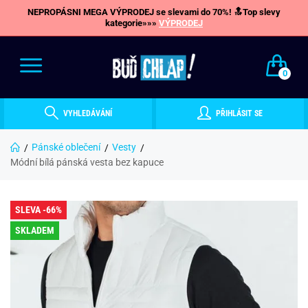
NEPROPÁSNI MEGA VÝPRODEJ se slevami do 70%! 🔝Top slevy
kategorie»»»
VÝPRODEJ
0
VYHLEDÁVÁNÍ
PŘIHLÁSIT SE
Pánské oblečení
Vesty
Módní bílá pánská vesta bez kapuce
SLEVA -66%
SKLADEM