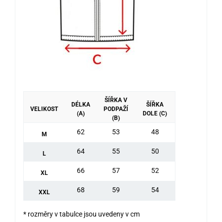
ŠÍŘKA V
DÉLKA
ŠÍŘKA
VELIKOST
PODPAŽÍ
(A)
DOLE (C)
(B)
62
53
48
M
64
55
50
L
66
57
52
XL
68
59
54
XXL
* rozměry v tabulce jsou uvedeny v cm