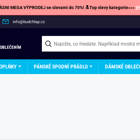
SNI MEGA VÝPRODEJ se slevami do 70%! 🔝Top slevy kategorie»»»
V
info@budchlap.cz
 OBLEČENÍM
OPLŇKY
PÁNSKÉ SPODNÍ PRÁDLO
DÁMSKÉ OBLEČ