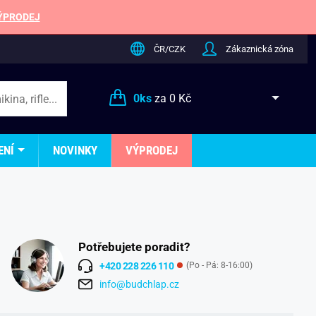
ÝPRODEJ
ČR/CZK
Zákaznická zóna
0
ks
za
0 Kč
ENÍ
NOVINKY
VÝPRODEJ
Potřebujete poradit?
+420 228 226 110
(Po - Pá: 8-16:00)
info@budchlap.cz