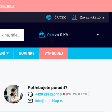
ÝPRODEJ
ČR/CZK
Zákaznická zóna
0
ks
za
0 Kč
ENÍ
NOVINKY
VÝPRODEJ
Potřebujete poradit?
+420 228 226 110
(Po - Pá: 8-16:00)
info@budchlap.cz