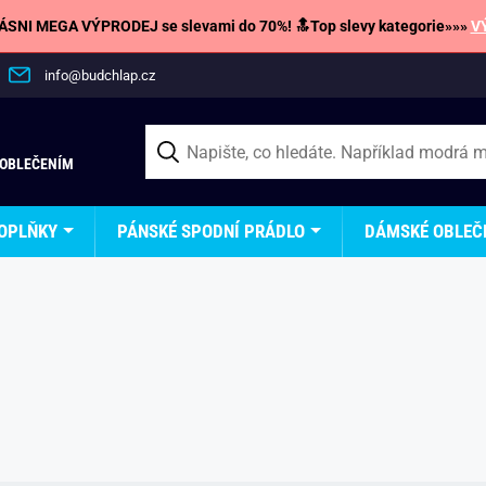
SNI MEGA VÝPRODEJ se slevami do 70%! 🔝Top slevy kategorie»»»
V
info@budchlap.cz
 OBLEČENÍM
OPLŇKY
PÁNSKÉ SPODNÍ PRÁDLO
DÁMSKÉ OBLEČ