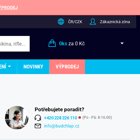
ÝPRODEJ
ČR/CZK
Zákaznická zóna
0
ks
za
0 Kč
ENÍ
NOVINKY
VÝPRODEJ
Potřebujete poradit?
+420 228 226 110
(Po - Pá: 8-16:00)
info@budchlap.cz