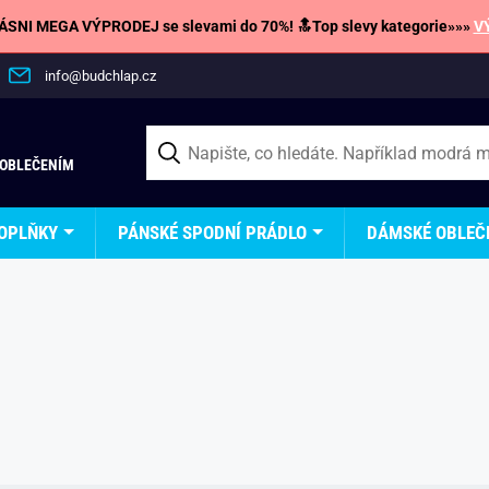
SNI MEGA VÝPRODEJ se slevami do 70%! 🔝Top slevy kategorie»»»
V
info@budchlap.cz
 OBLEČENÍM
OPLŇKY
PÁNSKÉ SPODNÍ PRÁDLO
DÁMSKÉ OBLEČ