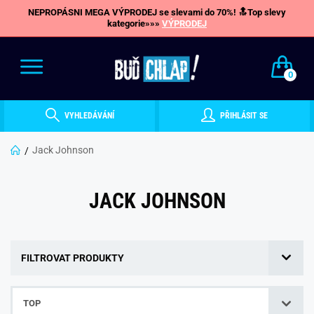
NEPROPÁSNI MEGA VÝPRODEJ se slevami do 70%! 🔝Top slevy
kategorie»»»
VÝPRODEJ
0
VYHLEDÁVÁNÍ
PŘIHLÁSIT SE
Jack Johnson
JACK JOHNSON
FILTROVAT PRODUKTY
TOP