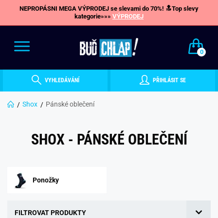
NEPROPÁSNI MEGA VÝPRODEJ se slevami do 70%! 🔝Top slevy
kategorie»»»
VÝPRODEJ
0
VYHLEDÁVÁNÍ
PŘIHLÁSIT SE
Shox
Pánské oblečení
SHOX - PÁNSKÉ OBLEČENÍ
Ponožky
FILTROVAT PRODUKTY