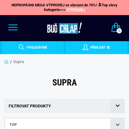
NEPROPÁSNI MEGA VÝPRODEJ se slevami do 70%! 🔝Top slevy
kategorie»»»
VÝPRODEJ
0
VYHLEDÁVÁNÍ
PŘIHLÁSIT SE
Supra
SUPRA
FILTROVAT PRODUKTY
TOP