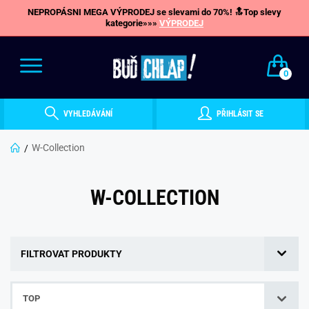
NEPROPÁSNI MEGA VÝPRODEJ se slevami do 70%! 🔝Top slevy
kategorie»»»
VÝPRODEJ
0
VYHLEDÁVÁNÍ
PŘIHLÁSIT SE
W-Collection
W-COLLECTION
FILTROVAT PRODUKTY
TOP