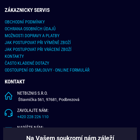
ZÁKAZNICKY SERVIS
OBCHODNÍ PODMÍNKY
OCHRANA OSOBNÍCH ÚDAJŮ
MOŽNOSTI DOPRAVY A PLATBY
JAK POSTUPOVAT PŘI VÝMĚNĚ ZBOŽÍ
JAK POSTUPOVAT PŘI VRÁCENÍ ZBOŽÍ
KONTAKTY
ČASTO KLADENÉ DOTAZY
ODSTOUPENÍ OD SMLOUVY - ONLINE FORMULÁŘ
KONTAKT
NETBIZNIS S.R.O.
Štiavnička 561, 97681, Podbrezová
ZAVOLAJTE NÁM:
+420 228 226 110
NAPÍŠTE NÁM:
info@budchlap.cz
Na Vašem soukromí nám záleží