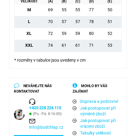
VELIKOST
(A)
(B)
(C)
(D)
(E)
M
69
55
55
77
50
L
70
57
57
78
51
XL
72
59
59
80
52
XXL
74
61
61
71
53
* rozměry v tabulce jsou uvedeny v cm
NEVÁHEJTE NÁS
MOHLO BY VÁS
KONTAKTOVAT
ZAJÍMAT
Doprava a poštovné
+420 228 226 110
Jak postupovat při
výměně zboží
(Po - Pá: 8-16:00)
Jak postupovat při
vrácení zboží
info@budchlap.cz
Tabulky velikostí