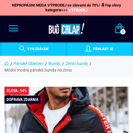
NEPROPÁSNI MEGA VÝPRODEJ se slevami do 70%! 🔝Top slevy
kategorie»»»
VÝPRODEJ
0
VYHLEDÁVÁNÍ
PŘIHLÁSIT SE
Pánské oblečení
Bundy
Zimní bundy
Módní modrá pánská bunda na zimu
SLEVA -14%
DOPRAVA ZDARMA