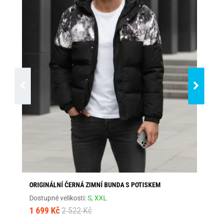
ORIGINÁLNÍ ČERNÁ ZIMNÍ BUNDA S POTISKEM
MO
Dostupné velikosti:
S,
XXL
Dos
1 699 Kč
2 522 Kč
1 