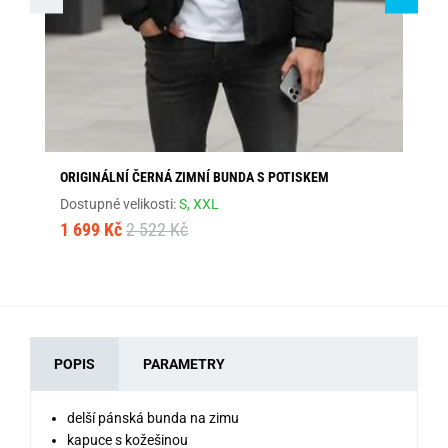
ORIGINÁLNÍ ČERNÁ ZIMNÍ BUNDA S POTISKEM
MO
Dostupné velikosti:
S,
XXL
Dos
1 699 Kč
2 522 Kč
1 
POPIS
PARAMETRY
delší pánská bunda na zimu
kapuce s kožešinou