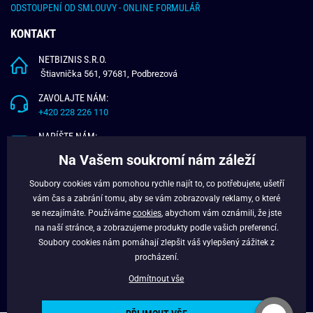
ODSTOUPENÍ OD SMLOUVY - ONLINE FORMULÁŘ
KONTAKT
NETBIZNIS S.R.O.
Štiavnička 561, 97681, Podbrezová
ZAVOLAJTE NÁM:
+420 228 226 110
NAPÍŠTE NÁM:
info@budchlap.cz
Na Vašem soukromí nám záleží
UŽITEČNÉ INFORMACE
Soubory cookies vám pomohou rychle najít to, co potřebujete, ušetří
vám čas a zabrání tomu, aby se vám zobrazovaly reklamy, o které
O NÁS
se nezajímáte. Používáme
cookies
, abychom vám oznámili, že jste
VĚRNOSTNÍ PROGRAM
na naší stránce, a zobrazujeme produkty podle vašich preferencí.
BLOG
Soubory cookies nám pomáhají zlepšit váš vylepšený zážitek z
FACEBOOK
procházení.
Odmítnout vše