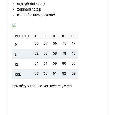
čtyři přední kapsy
zapínání na zip
materiál:100% polyester
VELIKOST
A
B
C
D
E
80
57
56
75
47
M
82
59
58
78
48
L
84
61
59
80
50
XL
86
63
61
82
52
XXL
*rozměry v tabulce jsou uvedeny v cm.