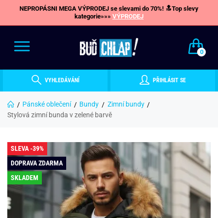
NEPROPÁSNI MEGA VÝPRODEJ se slevami do 70%! 🔝Top slevy
kategorie»»»
VÝPRODEJ
0
VYHLEDÁVÁNÍ
PŘIHLÁSIT SE
Pánské oblečení
Bundy
Zimní bundy
Stylová zimní bunda v zelené barvě
SLEVA -39%
DOPRAVA ZDARMA
SKLADEM