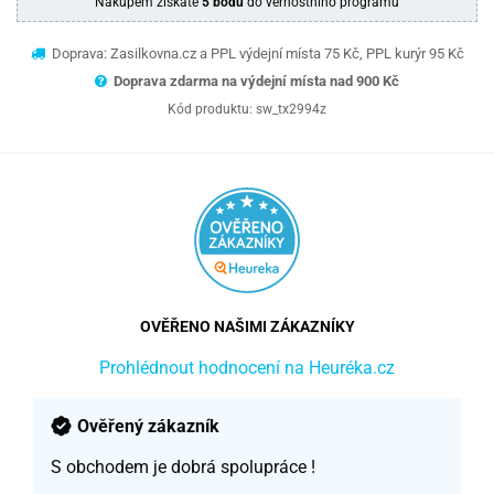
Nákupem získáte
5 bodů
do věrnostního programu
Doprava: Zasilkovna.cz a PPL výdejní místa 75 Kč, PPL kurýr 95 Kč
Doprava zdarma na výdejní místa nad 9
00 Kč
Kód produktu:
sw_tx2994z
OVĚŘENO NAŠIMI ZÁKAZNÍKY
Prohlédnout hodnocení na Heuréka.cz
Ověřený zákazník
S obchodem je dobrá spolupráce !