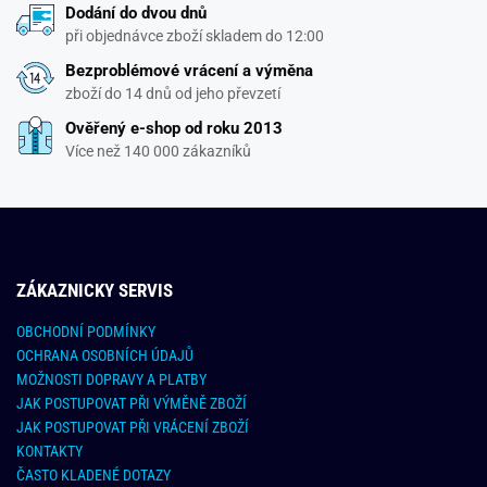
Dodání do dvou dnů
při objednávce zboží skladem do 12:00
Bezproblémové vrácení a výměna
zboží do 14 dnů od jeho převzetí
Ověřený e-shop od roku 2013
Více než 140 000 zákazníků
ZÁKAZNICKY SERVIS
OBCHODNÍ PODMÍNKY
OCHRANA OSOBNÍCH ÚDAJŮ
MOŽNOSTI DOPRAVY A PLATBY
JAK POSTUPOVAT PŘI VÝMĚNĚ ZBOŽÍ
JAK POSTUPOVAT PŘI VRÁCENÍ ZBOŽÍ
KONTAKTY
ČASTO KLADENÉ DOTAZY