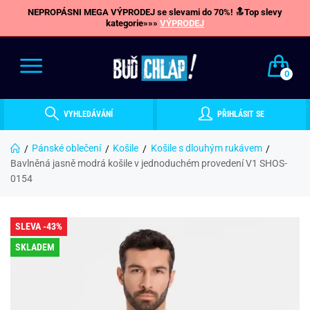
NEPROPÁSNI MEGA VÝPRODEJ se slevami do 70%! 🔝Top slevy
kategorie»»»
VÝPRODEJ
0
VYHLEDÁVÁNÍ
PŘIHLÁSIT SE
Pánské oblečení
Košile
Košile s dlouhým rukávem
Bavlněná jasně modrá košile v jednoduchém provedení V1 SHOS-
0154
SLEVA -43%
SKLADEM