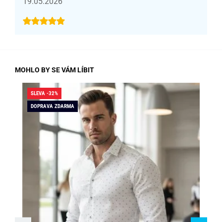
19.05.2026
MOHLO BY SE VÁM LÍBIT
SLEVA -32%
SLE
DOPRAVA ZDARMA
DO
SK