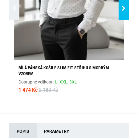
BÍLÁ PÁNSKÁ KOŠILE SLIM FIT STŘIHU S MODRÝM
EL
VZOREM
Dos
Dostupné velikosti:
L,
XXL,
3XL
1 
1 474 Kč
2 183 Kč
POPIS
PARAMETRY