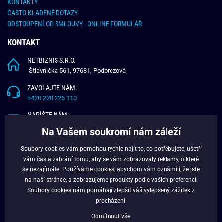
KONTAKTY
ČASTO KLADENÉ DOTAZY
ODSTOUPENÍ OD SMLOUVY - ONLINE FORMULÁŘ
KONTAKT
NETBIZNIS S.R.O.
Štiavnička 561, 97681, Podbrezová
ZAVOLAJTE NÁM:
+420 228 226 110
NAPÍŠTE NÁM:
info@budchlap.cz
Na Vašem soukromí nám záleží
UŽITEČNÉ INFORMACE
Soubory cookies vám pomohou rychle najít to, co potřebujete, ušetří
vám čas a zabrání tomu, aby se vám zobrazovaly reklamy, o které
O NÁS
se nezajímáte. Používáme
cookies
, abychom vám oznámili, že jste
VĚRNOSTNÍ PROGRAM
na naší stránce, a zobrazujeme produkty podle vašich preferencí.
BLOG
Soubory cookies nám pomáhají zlepšit váš vylepšený zážitek z
FACEBOOK
procházení.
Odmítnout vše