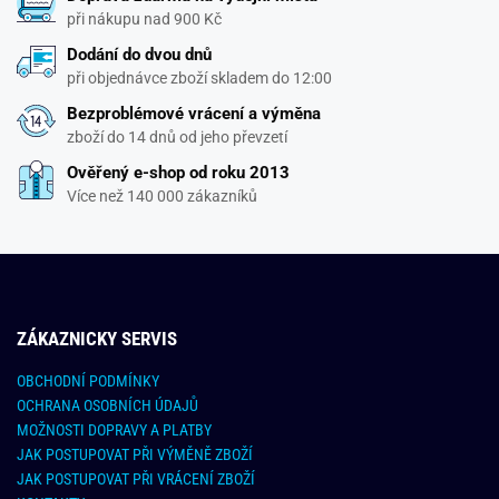
při nákupu nad 900 Kč
Dodání do dvou dnů
při objednávce zboží skladem do 12:00
Bezproblémové vrácení a výměna
zboží do 14 dnů od jeho převzetí
Ověřený e-shop od roku 2013
Více než 140 000 zákazníků
ZÁKAZNICKY SERVIS
OBCHODNÍ PODMÍNKY
OCHRANA OSOBNÍCH ÚDAJŮ
MOŽNOSTI DOPRAVY A PLATBY
JAK POSTUPOVAT PŘI VÝMĚNĚ ZBOŽÍ
JAK POSTUPOVAT PŘI VRÁCENÍ ZBOŽÍ