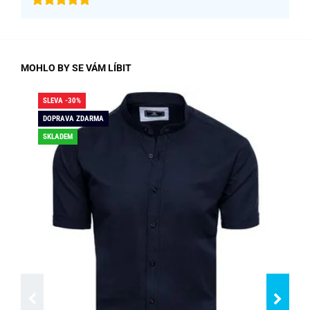
MOHLO BY SE VÁM LÍBIT
SLEVA -30%
SLE
DOPRAVA ZDARMA
DO
SKLADEM
SK