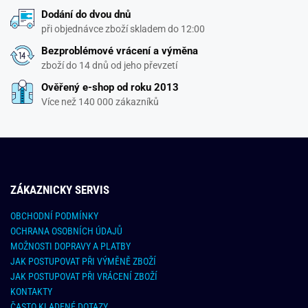
Dodání do dvou dnů
při objednávce zboží skladem do 12:00
Bezproblémové vrácení a výměna
zboží do 14 dnů od jeho převzetí
Ověřený e-shop od roku 2013
Více než 140 000 zákazníků
ZÁKAZNICKY SERVIS
OBCHODNÍ PODMÍNKY
OCHRANA OSOBNÍCH ÚDAJŮ
MOŽNOSTI DOPRAVY A PLATBY
JAK POSTUPOVAT PŘI VÝMĚNĚ ZBOŽÍ
JAK POSTUPOVAT PŘI VRÁCENÍ ZBOŽÍ
KONTAKTY
ČASTO KLADENÉ DOTAZY