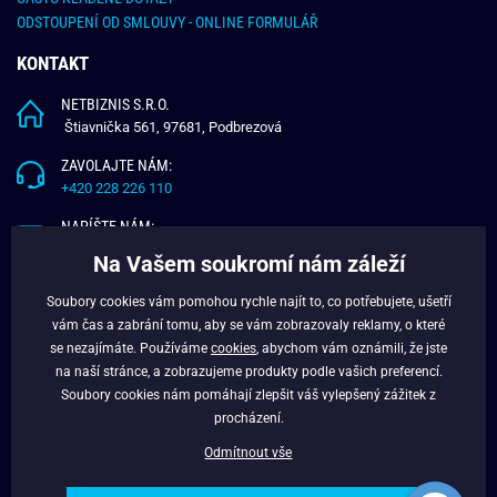
ODSTOUPENÍ OD SMLOUVY - ONLINE FORMULÁŘ
KONTAKT
NETBIZNIS S.R.O.
Štiavnička 561, 97681, Podbrezová
ZAVOLAJTE NÁM:
+420 228 226 110
NAPÍŠTE NÁM:
info@budchlap.cz
Na Vašem soukromí nám záleží
UŽITEČNÉ INFORMACE
Soubory cookies vám pomohou rychle najít to, co potřebujete, ušetří
vám čas a zabrání tomu, aby se vám zobrazovaly reklamy, o které
O NÁS
se nezajímáte. Používáme
cookies
, abychom vám oznámili, že jste
VĚRNOSTNÍ PROGRAM
na naší stránce, a zobrazujeme produkty podle vašich preferencí.
BLOG
Soubory cookies nám pomáhají zlepšit váš vylepšený zážitek z
FACEBOOK
procházení.
Odmítnout vše