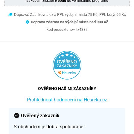
Nákupem získáte
6 bodů
do věrnostního programu
Doprava: Zasilkovna.cz a PPL výdejní místa 75 Kč, PPL kurýr 95 Kč
Doprava zdarma na výdejní místa nad 9
00 Kč
Kód produktu:
sw_tx4387
OVĚŘENO NAŠIMI ZÁKAZNÍKY
Prohlédnout hodnocení na Heuréka.cz
Ověřený zákazník
S obchodem je dobrá spolupráce !