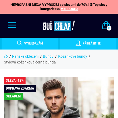
NEPROPÁSNI MEGA VÝPRODEJ se slevami do 70%! 🔝Top slevy
kategorie»»»
VÝPRODEJ
0
VYHLEDÁVÁNÍ
PŘIHLÁSIT SE
Pánské oblečení
Bundy
Koženkové bundy
Stylová koženková černá bunda
SLEVA -12%
DOPRAVA ZDARMA
SKLADEM