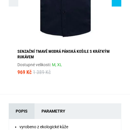
SENZAČNÍ TMAVĚ MODRÁ PÁNSKÁ KOŠILE S KRÁTKÝM
PO
RUKÁVEM
Dos
Dostupné velikosti:
M,
XL
2 
969 Kč
1 389 Kč
POPIS
PARAMETRY
vyrobeno z ekologické kůže