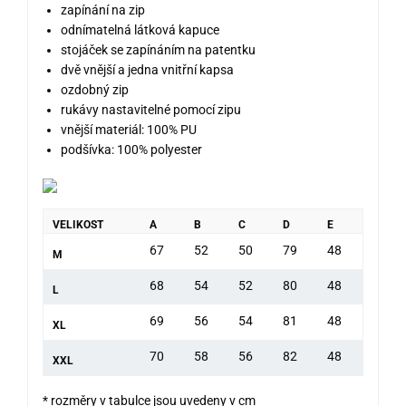
zapínání na zip
odnímatelná látková kapuce
stojáček se zapínáním na patentku
dvě vnější a jedna vnitřní kapsa
ozdobný zip
rukávy nastavitelné pomocí zipu
vnější materiál: 100% PU
podšívka: 100% polyester
VELIKOST
A
B
C
D
E
67
52
50
79
48
M
68
54
52
80
48
L
69
56
54
81
48
XL
70
58
56
82
48
XXL
* rozměry v tabulce jsou uvedeny v cm