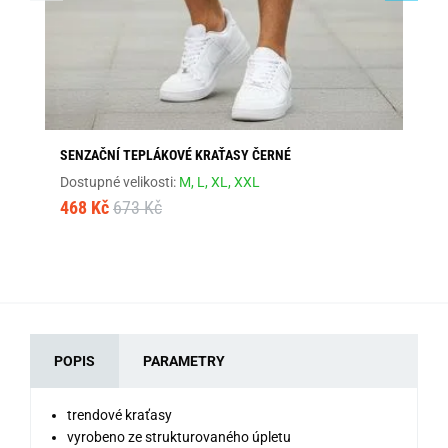
SENZAČNÍ TEPLÁKOVÉ KRAŤASY ČERNÉ
MÓ
Dostupné velikosti:
M,
L,
XL,
XXL
Dos
468 Kč
673 Kč
1 
POPIS
PARAMETRY
trendové kraťasy
vyrobeno ze strukturovaného úpletu