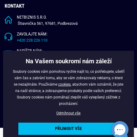
KONTAKT
NETBIZNIS S.R.O.
Štiavnička 561, 97681, Podbrezová
ZAVOLAJTE NÁM:
+420 228 226 110
NAPÍŠTE NÁM:
info@budchlap.cz
Na Vašem soukromí nám záleží
UŽITEČNÉ INFORMACE
Soubory cookies vám pomohou rychle najít to, co potřebujete, ušetří
vám čas a zabrání tomu, aby se vám zobrazovaly reklamy, o které
O NÁS
se nezajímáte. Používáme
cookies
, abychom vám oznámili, že jste
VĚRNOSTNÍ PROGRAM
na naší stránce, a zobrazujeme produkty podle vašich preferencí.
BLOG
Soubory cookies nám pomáhají zlepšit váš vylepšený zážitek z
FACEBOOK
procházení.
Odmítnout vše
PŘIJMOUT VŠE
Copyright © 2024 - Budchlap.cz Všechna práva vyhrazena. webdesign ©