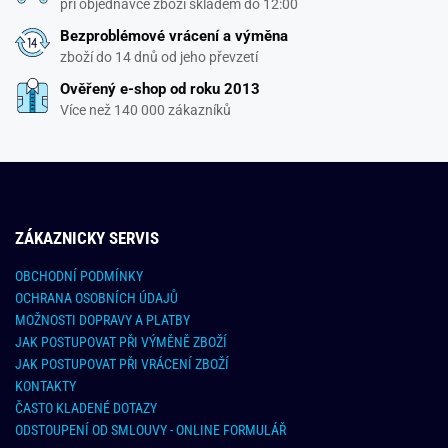
při objednávce zboží skladem do 12:00
Bezproblémové vrácení a výměna
zboží do 14 dnů od jeho převzetí
Ověřený e-shop od roku 2013
Více než 140 000 zákazníků
ZÁKAZNICKY SERVIS
OBCHODNÍ PODMÍNKY
OCHRANA OSOBNÍCH ÚDAJŮ
MOŽNOSTI DOPRAVY A PLATBY
JAK POSTUPOVAT PŘI VÝMĚNĚ ZBOŽÍ
JAK POSTUPOVAT PŘI VRÁCENÍ ZBOŽÍ
KONTAKTY
ČASTO KLADENÉ DOTAZY
ODSTOUPENÍ OD SMLOUVY - ONLINE FORMULÁŘ