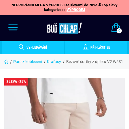
NEPROPÁSNI MEGA VÝPRODEJ se slevami do 70%! 🔝Top slevy
kategorie»»»
VÝPRODEJ
0
VYHLEDÁVÁNÍ
PŘIHLÁSIT SE
Pánské oblečení
Kraťasy
Béžové šortky z úpletu V2 W531
SLEVA -25%