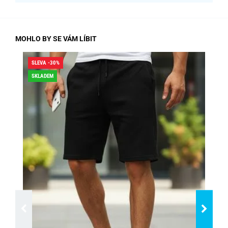
MOHLO BY SE VÁM LÍBIT
SLEVA -30%
SLE
SKLADEM
DO