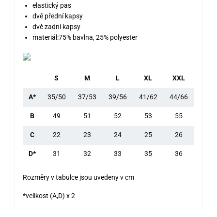
elastický pas
dvě přední kapsy
dvě zadní kapsy
materiál:75% bavlna, 25% polyester
S
M
L
XL
XXL
A*
35/50
37/53
39/56
41/62
44/66
B
49
51
52
53
55
C
22
23
24
25
26
D*
31
32
33
35
36
Rozměry v tabulce jsou uvedeny v cm
*velikost (A,D) x 2