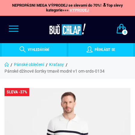
NEPROPÁSNI MEGA VÝPRODEJ se slevami do 70%! 🔝Top slevy
kategorie»»»
VÝPRODEJ
0
VYHLEDÁVÁNÍ
PŘIHLÁSIT SE
Pánské oblečení
Kraťasy
Pánské džínové šortky tmavě modré v1 om-srds-0134
SLEVA -37%