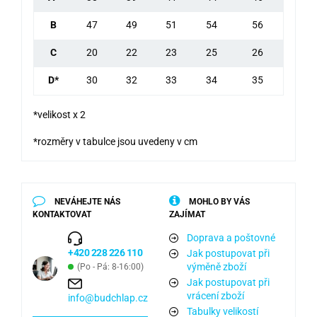
B
47
49
51
54
56
C
20
22
23
25
26
D*
30
32
33
34
35
*velikost x 2
*rozměry v tabulce jsou uvedeny v cm
NEVÁHEJTE NÁS
MOHLO BY VÁS
KONTAKTOVAT
ZAJÍMAT
Doprava a poštovné
+420 228 226 110
Jak postupovat při
výměně zboží
(Po - Pá: 8-16:00)
Jak postupovat při
vrácení zboží
info@budchlap.cz
Tabulky velikostí