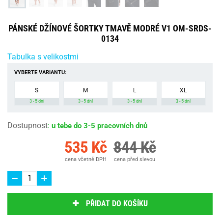
PÁNSKÉ DŽÍNOVÉ ŠORTKY TMAVĚ MODRÉ V1 OM-SRDS-
0134
Tabulka s velikostmi
VYBERTE VARIANTU:
S
M
L
XL
3 - 5 dní
3 - 5 dní
3 - 5 dní
3 - 5 dní
Dostupnost
:
u tebe do 3-5 pracovních dnů
535 Kč
844 Kč
cena včetně DPH
cena před slevou
PŘIDAT DO KOŠÍKU