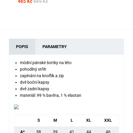
465 Kč
669 Kč
46
POPIS
PARAMETRY
módní pánské šortky na léto
pohodlný střih
zapínání na knoflík a zip
dvě boční kapsy
dvě zadní kapsy
materiál: 99 % bavlna, 1 % elastan
S
M
L
XL
XXL
A*
38
39
41
44
46