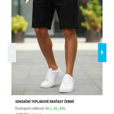
SENZAČNÍ TEPLÁKOVÉ KRAŤASY ČERNÉ
PO
Dostupné velikosti:
M,
L,
XL,
XXL
Dos