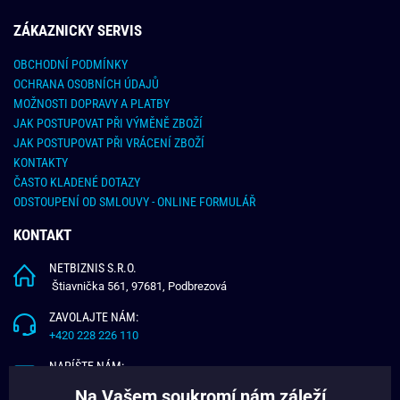
ZÁKAZNICKY SERVIS
OBCHODNÍ PODMÍNKY
OCHRANA OSOBNÍCH ÚDAJŮ
MOŽNOSTI DOPRAVY A PLATBY
JAK POSTUPOVAT PŘI VÝMĚNĚ ZBOŽÍ
JAK POSTUPOVAT PŘI VRÁCENÍ ZBOŽÍ
KONTAKTY
ČASTO KLADENÉ DOTAZY
ODSTOUPENÍ OD SMLOUVY - ONLINE FORMULÁŘ
KONTAKT
NETBIZNIS S.R.O.
Štiavnička 561, 97681, Podbrezová
ZAVOLAJTE NÁM:
+420 228 226 110
NAPÍŠTE NÁM:
info@budchlap.cz
Na Vašem soukromí nám záleží