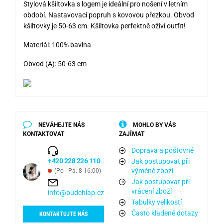
Stylová kšiltovka s logem je ideální pro nošení v letním
období. Nastavovací popruh s kovovou přezkou. Obvod
kšiltovky je 50-63 cm. Kšiltovka perfektně oživí outfit!
Materiál: 100% bavlna
Obvod (A): 50-63 cm
NEVÁHEJTE NÁS
MOHLO BY VÁS
KONTAKTOVAT
ZAJÍMAT
Doprava a poštovné
+420 228 226 110
Jak postupovat při
výměně zboží
(Po - Pá: 8-16:00)
Jak postupovat při
vrácení zboží
info@budchlap.cz
Tabulky velikostí
Často kladené dotazy
KONTAKTUJTE NÁS