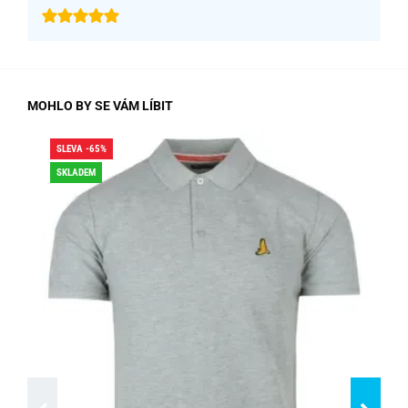
MOHLO BY SE VÁM LÍBIT
SLEVA -65%
SLE
SKLADEM