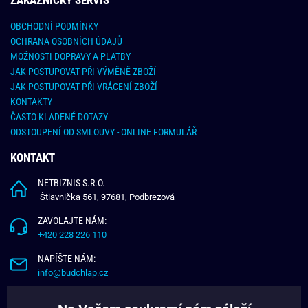
OBCHODNÍ PODMÍNKY
OCHRANA OSOBNÍCH ÚDAJŮ
MOŽNOSTI DOPRAVY A PLATBY
JAK POSTUPOVAT PŘI VÝMĚNĚ ZBOŽÍ
JAK POSTUPOVAT PŘI VRÁCENÍ ZBOŽÍ
KONTAKTY
ČASTO KLADENÉ DOTAZY
ODSTOUPENÍ OD SMLOUVY - ONLINE FORMULÁŘ
KONTAKT
NETBIZNIS S.R.O.
Štiavnička 561, 97681, Podbrezová
ZAVOLAJTE NÁM:
+420 228 226 110
NAPÍŠTE NÁM:
info@budchlap.cz
UŽITEČNÉ INFORMACE