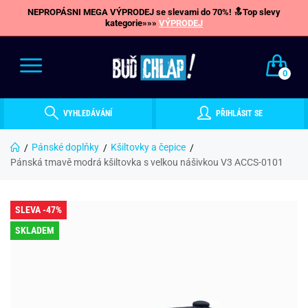
NEPROPÁSNI MEGA VÝPRODEJ se slevami do 70%! 🔝Top slevy
kategorie»»»
VÝPRODEJ
0
VYHLEDÁVÁNÍ
PŘIHLÁSIT SE
Pánské doplňky
Kšiltovky a čepice
Pánská tmavě modrá kšiltovka s velkou nášivkou V3 ACCS-0101
SLEVA -47%
SKLADEM