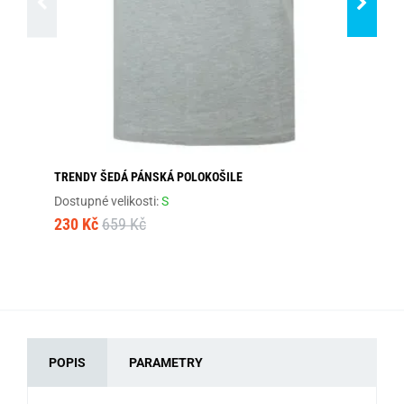
TRENDY ŠEDÁ PÁNSKÁ POLOKOŠILE
ŠE
Dostupné velikosti:
S
Dos
230 Kč
659 Kč
41
POPIS
PARAMETRY