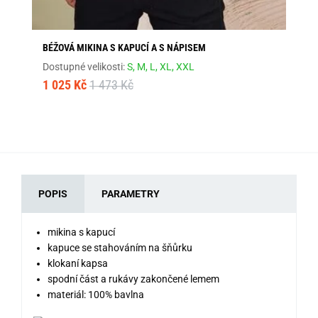
BÉŽOVÁ MIKINA S KAPUCÍ A S NÁPISEM
GR
Dostupné velikosti:
S,
M,
L,
XL,
XXL
Dos
1 025 Kč
1 473 Kč
79
POPIS
PARAMETRY
mikina s kapucí
kapuce se stahováním na šňůrku
klokaní kapsa
spodní část a rukávy zakončené lemem
materiál: 100% bavlna