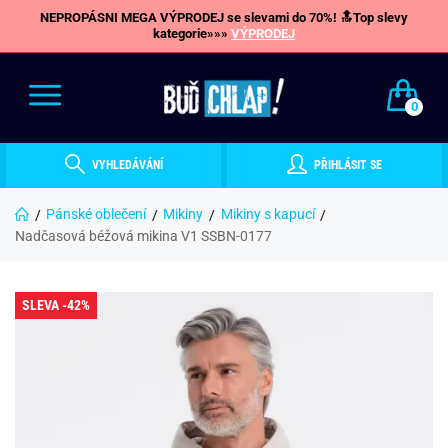
NEPROPÁSNI MEGA VÝPRODEJ se slevami do 70%! 🔝Top slevy
kategorie»»»
VÝPRODEJ
0
VYHLEDÁVÁNÍ
PŘIHLÁSIT SE
Pánské oblečení
Mikiny
Mikiny s kapucí
Nadčasová béžová mikina V1 SSBN-0177
SLEVA -42%