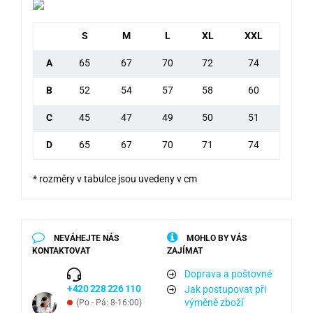
S
M
L
XL
XXL
A
65
67
70
72
74
B
52
54
57
58
60
C
45
47
49
50
51
D
65
67
70
71
74
* rozměry v tabulce jsou uvedeny v cm
NEVÁHEJTE NÁS
MOHLO BY VÁS
KONTAKTOVAT
ZAJÍMAT
Doprava a poštovné
+420 228 226 110
Jak postupovat při
výměně zboží
(Po - Pá: 8-16:00)