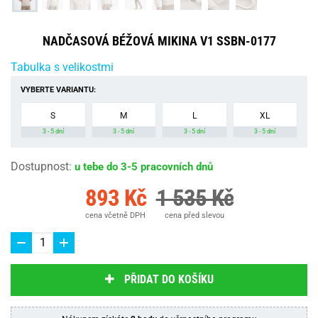
NADČASOVÁ BÉŽOVÁ MIKINA V1 SSBN-0177
Tabulka s velikostmi
VYBERTE VARIANTU:
S
M
L
XL
3 - 5 dní
3 - 5 dní
3 - 5 dní
3 - 5 dní
Dostupnost
:
u tebe do 3-5 pracovních dnů
893 Kč
1 535 Kč
cena včetně DPH
cena před slevou
PŘIDAT DO KOŠÍKU