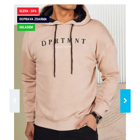
SLEVA -30%
SLE
DOPRAVA ZDARMA
SKLADEM