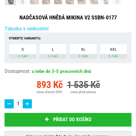
NADČASOVÁ HNĚDÁ MIKINA V2 SSBN-0177
Tabulka s velikostmi
VYBERTE VARIANTU:
S
L
XL
XXL
3 - 5 dní
3 - 5 dní
3 - 5 dní
3 - 5 dní
Dostupnost
:
u tebe do 3-5 pracovních dnů
893 Kč
1 535 Kč
cena včetně DPH
cena před slevou
PŘIDAT DO KOŠÍKU