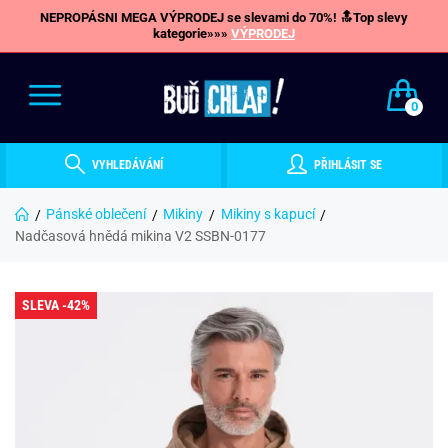
NEPROPÁSNI MEGA VÝPRODEJ se slevami do 70%! 🔝Top slevy
kategorie»»»
VÝPRODEJ
0
VYHLEDÁVÁNÍ
PŘIHLÁSIT SE
Pánské oblečení
Mikiny
Mikiny s kapucí
Nadčasová hnědá mikina V2 SSBN-0177
SLEVA -42%