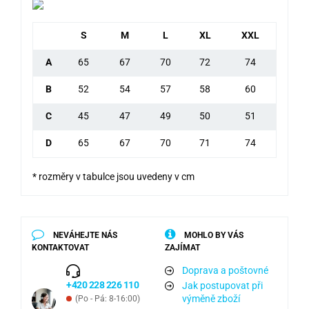
S
M
L
XL
XXL
A
65
67
70
72
74
B
52
54
57
58
60
C
45
47
49
50
51
D
65
67
70
71
74
* rozměry v tabulce jsou uvedeny v cm
NEVÁHEJTE NÁS
MOHLO BY VÁS
KONTAKTOVAT
ZAJÍMAT
Doprava a poštovné
+420 228 226 110
Jak postupovat při
výměně zboží
(Po - Pá: 8-16:00)