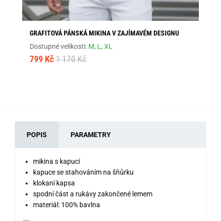
GRAFITOVÁ PÁNSKÁ MIKINA V ZAJÍMAVÉM DESIGNU
CO
KA
Dostupné velikosti:
M,
L,
XL
Dos
799 Kč
1 170 Kč
79
POPIS
PARAMETRY
mikina s kapucí
kapuce se stahováním na šňůrku
klokaní kapsa
spodní část a rukávy zakončené lemem
materiál: 100% bavlna