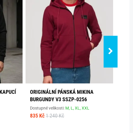
 KAPUCÍ
ORIGINÁLNÍ PÁNSKÁ MIKINA
PÁNS
BURGUNDY V3 SSZP-0256
SSBZ
Dostupné velikosti:
M,
L,
XL,
XXL
Dostup
835 Kč
1 240 Kč
1 510