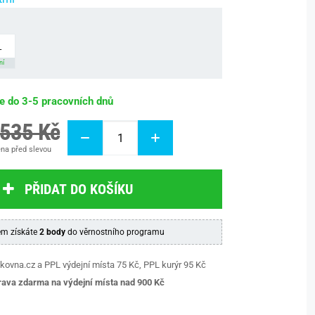
L
ní
be do 3-5 pracovních dnů
 535 Kč
na před slevou
PŘIDAT DO KOŠÍKU
m získáte
2 body
do věrnostního programu
kovna.cz a PPL výdejní místa 75 Kč, PPL kurýr 95 Kč
ava zdarma na výdejní místa nad 9
00 Kč