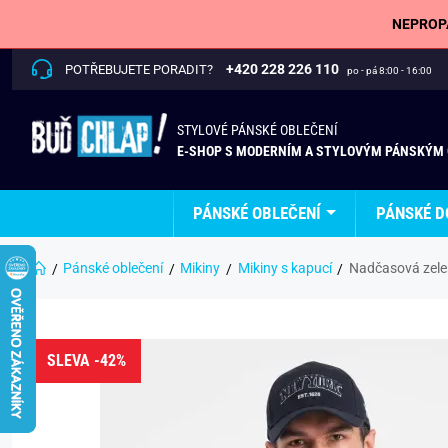
NEPROPÁ
+420 228 226 110
POTŘEBUJETE PORADIT?
po - pá 8:00 - 16:00
STYLOVÉ PÁNSKÉ OBLEČENÍ
E-SHOP S MODERNÍM A STYLOVÝM PÁNSKÝM
PÁNSKÉ OBLEČENÍ
PÁNSKÉ D
Pánské oblečení
Mikiny
Mikiny s kapucí
Nadčasová zele
SLEVA -42%