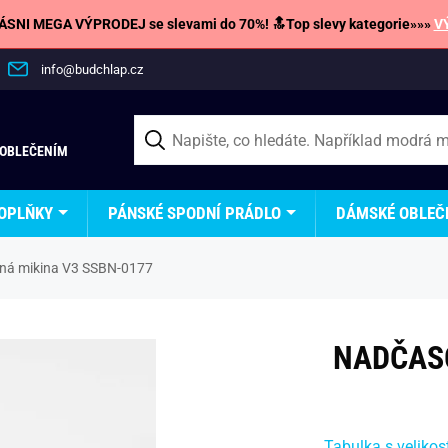
SNI MEGA VÝPRODEJ se slevami do 70%! 🔝Top slevy kategorie»»»
V
info@budchlap.cz
 OBLEČENÍM
OPLŇKY
PÁNSKÉ SPODNÍ PRÁDLO
DÁMSKÉ OBLEČ
ná mikina V3 SSBN-0177
NADČASO
Tabulka s velikos