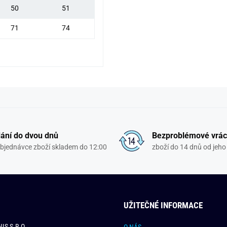
50
51
71
74
ání do dvou dnů
Bezproblémové vrác
objednávce zboží skladem do 12:00
zboží do 14 dnů od jeho 
UŽITEČNÉ INFORMACE
IS S.R.O.