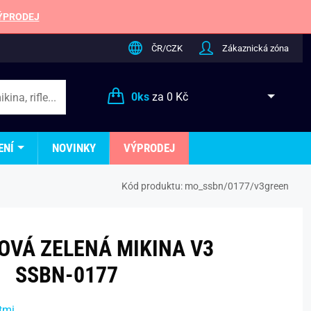
ÝPRODEJ
ČR/CZK
Zákaznická zóna
0
ks
za
0 Kč
ENÍ
NOVINKY
VÝPRODEJ
Kód produktu:
mo_ssbn/0177/v3green
VÁ ZELENÁ MIKINA V3
SSBN-0177
tmi