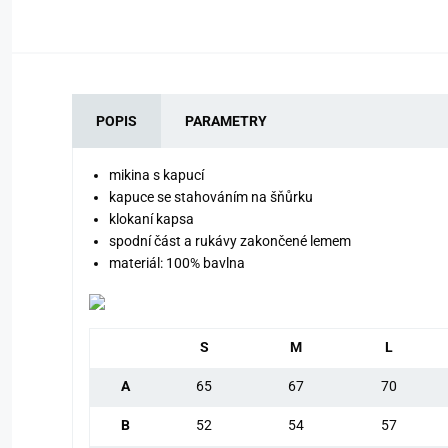
POPIS
PARAMETRY
mikina s kapucí
kapuce se stahováním na šňůrku
klokaní kapsa
spodní část a rukávy zakončené lemem
materiál: 100% bavlna
S
M
L
A
65
67
70
B
52
54
57