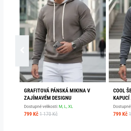
GRAFITOVÁ PÁNSKÁ MIKINA V
COOL Š
ZAJÍMAVÉM DESIGNU
KAPUCÍ
Dostupné velikosti:
M,
L,
XL
Dostupné 
799 Kč
1 170 Kč
799 Kč
1