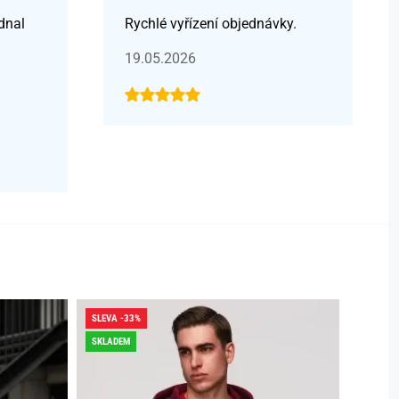
dnal
Rychlé vyřízení objednávky.
19.05.2026
SLEVA -33%
SLEVA -
SKLADEM
DOPRAV