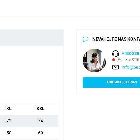
NEVÁHEJTE NÁS KONT
+420 228
(Po - Pá: 8-16
info@bud
KONTAKTUJTE NÁS
XL
XXL
72
74
58
60