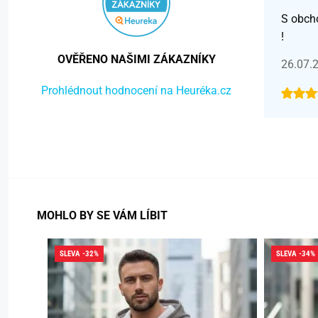
S obch
!
OVĚŘENO NAŠIMI ZÁKAZNÍKY
26.07.
Prohlédnout hodnocení na Heuréka.cz
MOHLO BY SE VÁM LÍBIT
SLEVA -32%
SLEVA -34%