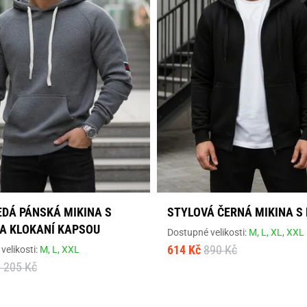
EDÁ PÁNSKÁ MIKINA S
STYLOVÁ ČERNÁ MIKINA S
 A KLOKANÍ KAPSOU
Dostupné velikosti:
M,
L,
XL,
XXL
614 Kč
890 Kč
velikosti:
M,
L,
XXL
 205 Kč