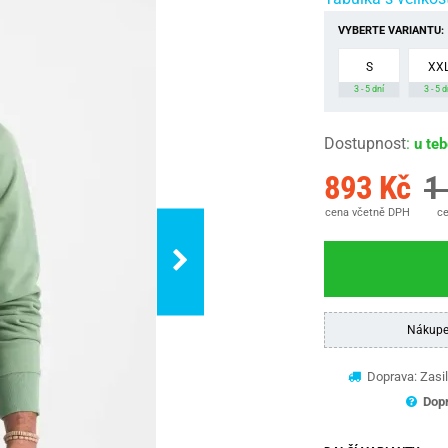
VYBERTE VARIANTU:
S
XX
3 - 5 dní
3 - 5 d
Dostupnost
:
u te
893 Kč
1
cena včetně DPH
ce
Nákupe
Doprava: Zasil
Dopr