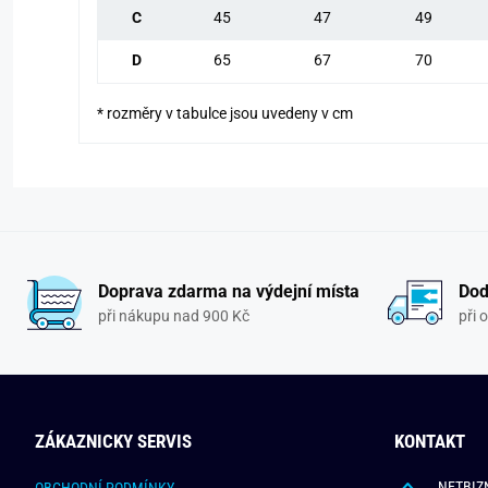
C
45
47
49
D
65
67
70
* rozměry v tabulce jsou uvedeny v cm
Doprava zdarma na výdejní místa
Dod
při nákupu nad 900 Kč
při 
ZÁKAZNICKY SERVIS
KONTAKT
NETBIZN