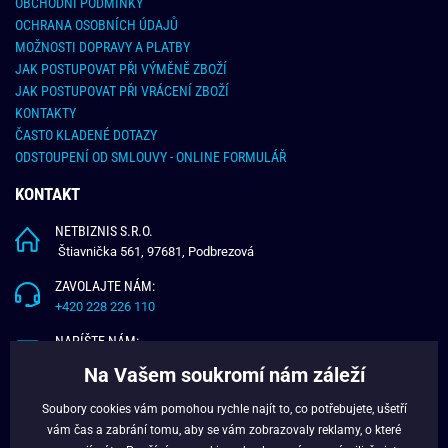
OBCHODNÍ PODMÍNKY
OCHRANA OSOBNÍCH ÚDAJŮ
MOŽNOSTI DOPRAVY A PLATBY
JAK POSTUPOVAT PŘI VÝMĚNĚ ZBOŽÍ
JAK POSTUPOVAT PŘI VRÁCENÍ ZBOŽÍ
KONTAKTY
ČASTO KLADENÉ DOTAZY
ODSTOUPENÍ OD SMLOUVY - ONLINE FORMULÁŘ
KONTAKT
NETBIZNIS S.R.O.
Štiavnička 561, 97681, Podbrezová
ZAVOLAJTE NÁM:
+420 228 226 110
NAPÍŠTE NÁM:
info@budchlap.cz
Na Vašem soukromí nám záleží
UŽITEČNÉ INFORMACE
Soubory cookies vám pomohou rychle najít to, co potřebujete, ušetří
vám čas a zabrání tomu, aby se vám zobrazovaly reklamy, o které
O NÁS