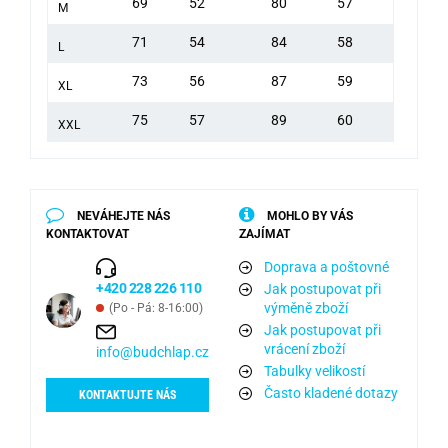
69
52
80
57
M
71
54
84
58
L
73
56
87
59
XL
75
57
89
60
XXL
NEVÁHEJTE NÁS
MOHLO BY VÁS
KONTAKTOVAT
ZAJÍMAT
Doprava a poštovné
+420 228 226 110
Jak postupovat při
výměně zboží
(Po - Pá: 8-16:00)
Jak postupovat při
vrácení zboží
info@budchlap.cz
Tabulky velikostí
Často kladené dotazy
KONTAKTUJTE NÁS