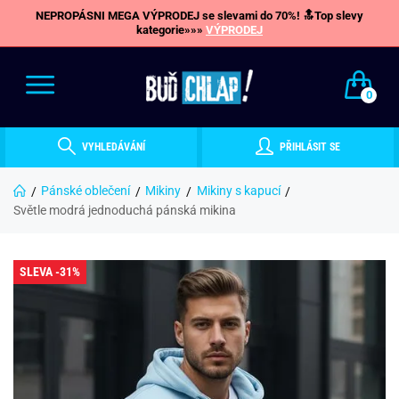
NEPROPÁSNI MEGA VÝPRODEJ se slevami do 70%! 🔝Top slevy
kategorie»»»
VÝPRODEJ
0
VYHLEDÁVÁNÍ
PŘIHLÁSIT SE
Pánské oblečení
Mikiny
Mikiny s kapucí
Světle modrá jednoduchá pánská mikina
SLEVA -31%