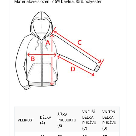
Materiálové složení: 65% bavlna, 35% polyester.
VNĚJŠÍ
VNITŘNÍ
ŠÍŘKA
DÉLKA
DÉLKA
DÉLKA
VELIKOST
PRODUKTU
(A)
RUKÁVU
RUKÁVU
(B)
(C)
(D)