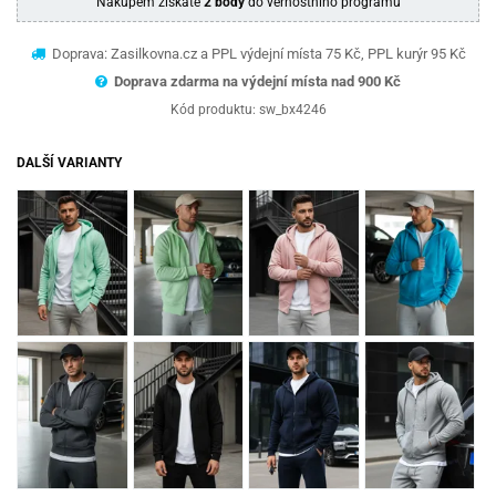
Nákupem získáte
2 body
do věrnostního programu
Doprava: Zasilkovna.cz a PPL výdejní místa 75 Kč, PPL kurýr 95 Kč
Doprava zdarma na výdejní místa nad 9
00 Kč
Kód produktu:
sw_bx4246
DALŠÍ VARIANTY