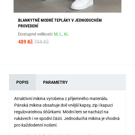
BLANKYTNĚ MODRÉ TEPLÁKY V JEDNODUCHÉM
MÁ
PROVEDENÍ
Dos
Dostupné velikosti:
M,
L,
XL
61
489 Kč
734 Kč
POPIS
PARAMETRY
Atraktivní mikina vyrobena z příjemného materiálu.
Pánská mikina obsahuje dvě vnější kapsy, zip i kapuci
regulovatelnou šňůrkami. Módní lem se nachází na
rukávech i ve spodní části. Jednoduchá mikina je vhodná
pro každodenní nošení.