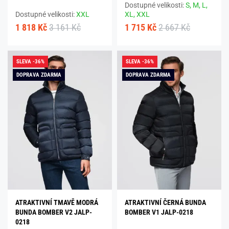
Dostupné velikosti:
S,
M,
L,
Dostupné velikosti:
XXL
XL,
XXL
1 818 Kč
3 161 Kč
1 715 Kč
2 667 Kč
SLEVA -36%
SLEVA -36%
DOPRAVA ZDARMA
DOPRAVA ZDARMA
ATRAKTIVNÍ TMAVĚ MODRÁ
ATRAKTIVNÍ ČERNÁ BUNDA
BUNDA BOMBER V2 JALP-
BOMBER V1 JALP-0218
0218