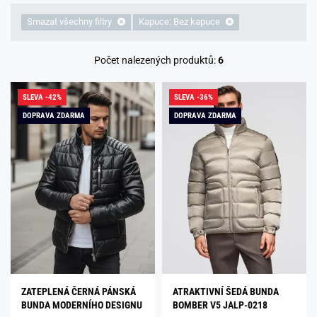
Smazat všechny filtry
Kapuce: Bez kapuce
Počet nalezených produktů:
6
SLEVA -42%
SLEVA -36%
DOPRAVA ZDARMA
DOPRAVA ZDARMA
ZATEPLENÁ ČERNÁ PÁNSKÁ
ATRAKTIVNÍ ŠEDÁ BUNDA
BUNDA MODERNÍHO DESIGNU
BOMBER V5 JALP-0218