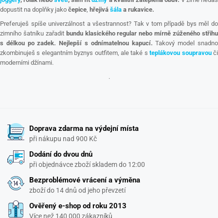
dopustit na doplňky jako
čepice
,
hřejivá
šála
a rukavice.
Preferuješ spíše univerzálnost a všestrannost? Tak v tom případě bys měl do
zimního šatníku zařadit
bundu klasického regular nebo mírně zúženého střih
s délkou po zadek.
Nejlepší s odnímatelnou kapucí.
Takový model snadn
zkombinuješ s elegantním byznys outfitem, ale také s
teplákovou soupravou
č
moderními džínami.
.
Doprava zdarma na výdejní místa
při nákupu nad 900 Kč
Dodání do dvou dnů
při objednávce zboží skladem do 12:00
Bezproblémové vrácení a výměna
zboží do 14 dnů od jeho převzetí
Ověřený e-shop od roku 2013
Více než 140 000 zákazníků