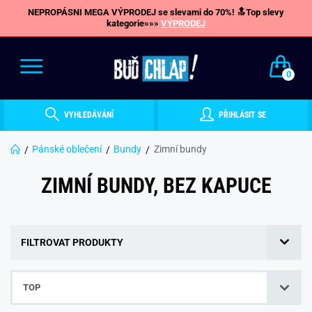
NEPROPÁSNI MEGA VÝPRODEJ se slevami do 70%! 🔝Top slevy
kategorie»»»
VÝPRODEJ
0
VYHLEDÁVÁNÍ
PŘIHLÁSIT SE
Pánské oblečení
Bundy
Zimní bundy
ZIMNÍ BUNDY, BEZ KAPUCE
FILTROVAT PRODUKTY
TOP