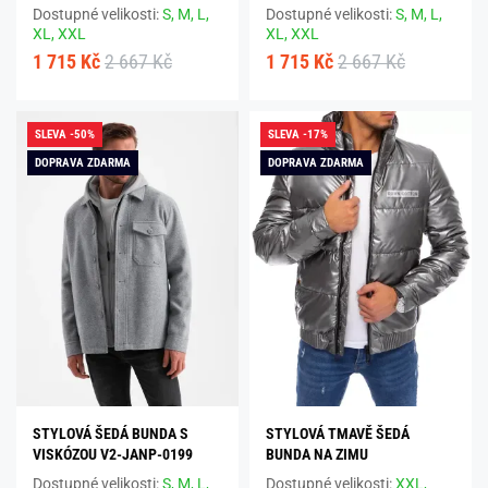
Dostupné velikosti:
S,
M,
L,
Dostupné velikosti:
S,
M,
L,
XL,
XXL
XL,
XXL
1 715 Kč
2 667 Kč
1 715 Kč
2 667 Kč
SLEVA -50%
SLEVA -17%
DOPRAVA ZDARMA
DOPRAVA ZDARMA
STYLOVÁ ŠEDÁ BUNDA S
STYLOVÁ TMAVĚ ŠEDÁ
VISKÓZOU V2-JANP-0199
BUNDA NA ZIMU
Dostupné velikosti:
S,
M,
L,
Dostupné velikosti:
XXL,