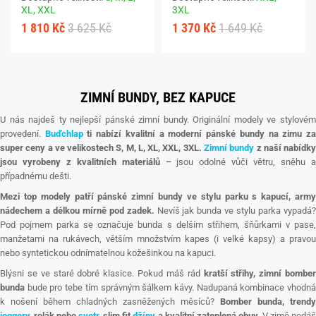
XL,
XXL
3XL
1 810 Kč
3 625 Kč
1 370 Kč
1 649 Kč
ZIMNÍ BUNDY, BEZ KAPUCE
U nás najdeš ty nejlepší pánské zimní bundy. Originální modely ve stylovém
provedení.
Buďchlap
ti nabízí kvalitní a moderní pánské bundy na zimu z
super ceny a ve velikostech S, M, L, XL, XXL, 3XL.
Zimní bundy
z naší nabídk
jsou vyrobeny z kvalitních materiálů –
jsou odolné vůči větru, sněhu 
případnému dešti.
Mezi top modely patří pánské zimní bundy ve stylu parku s kapucí, army
nádechem a délkou mírně pod zadek.
Nevíš jak bunda ve stylu parka vypadá
Pod pojmem parka se označuje bunda s delším střihem, šňůrkami v pase,
manžetami na rukávech, větším množstvím kapes (i velké kapsy) a pravou
nebo syntetickou odnímatelnou kožešinkou na kapuci.
Blýsni se ve staré dobré klasice. Pokud máš rád
kratší střihy, zimní bomber
bunda
bude pro tebe tím správným šálkem kávy. Nadupaná kombinace vhodná
k nošení během chladných zasněžených měsíců?
Bomber bunda, trendy
joggery
, rolák nebo
svetr
, slim fit
džíny
a kvalitní zateplená obuv.
V zimě nedá