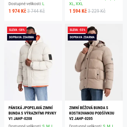
Dostupné velikosti:
L
XL,
XXL
1 974 Kč
3 744 Kč
1 594 Kč
3 229 Kč
SLEVA -58%
SLEVA -55%
DOPRAVA ZDARMA
DOPRAVA ZDARMA
PÁNSKÁ JPOPELAVÁ ZIMNÍ
ZIMNÍ BÉŽOVÁ BUNDA S
BUNDA S VÝRAZNÝMI PRVKY
KOSTKOVANOU PODŠÍVKOU
V1 JAHP-0208
V2 JAHP-0205
Dostupné velikosti:
S,
M,
L,
Dostupné velikosti:
S,
M,
L,