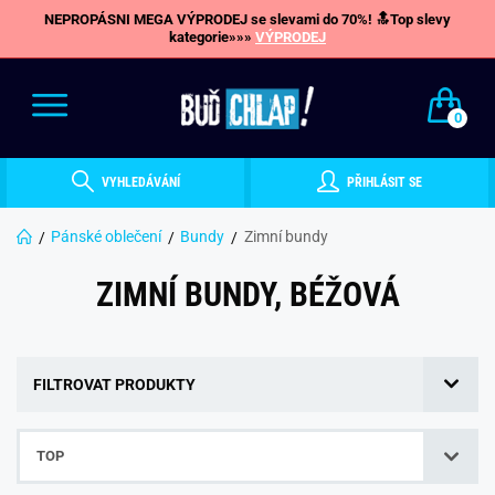
NEPROPÁSNI MEGA VÝPRODEJ se slevami do 70%! 🔝Top slevy
kategorie»»»
VÝPRODEJ
0
VYHLEDÁVÁNÍ
PŘIHLÁSIT SE
Pánské oblečení
Bundy
Zimní bundy
ZIMNÍ BUNDY, BÉŽOVÁ
FILTROVAT PRODUKTY
TOP