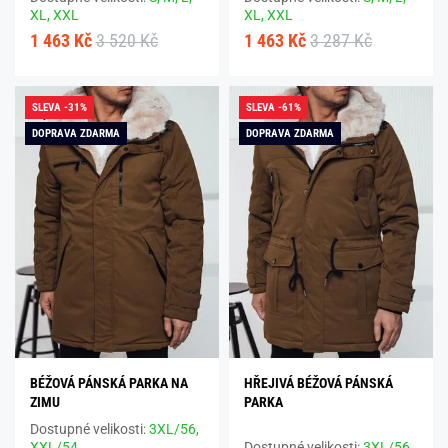
XL,
XXL
XL,
XXL
1 463 Kč
3 520 Kč
1 463 Kč
3 287 Kč
SLEVA -31%
SLEVA -61%
DOPRAVA ZDARMA
DOPRAVA ZDARMA
BÉŽOVÁ PÁNSKÁ PARKA NA
HŘEJIVÁ BÉŽOVÁ PÁNSKÁ
ZIMU
PARKA
Dostupné velikosti:
3XL/56,
XXL/54
Dostupné velikosti:
3XL/56