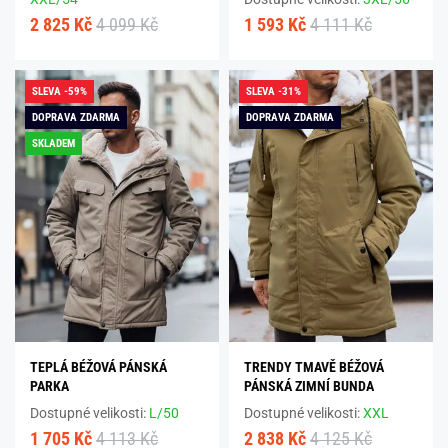
2 825 Kč
4 099 Kč
1 593 Kč
4 111 Kč
SLEVA -59%
SLEVA -31%
DOPRAVA ZDARMA
DOPRAVA ZDARMA
SKLADEM
TEPLÁ BÉŽOVÁ PÁNSKÁ
TRENDY TMAVĚ BÉŽOVÁ
PARKA
PÁNSKÁ ZIMNÍ BUNDA
Dostupné velikosti:
L/50
Dostupné velikosti:
XXL
1 705 Kč
4 113 Kč
2 838 Kč
4 125 Kč