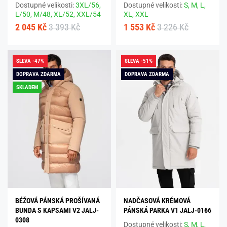
Dostupné velikosti:
3XL/56,
Dostupné velikosti:
S,
M,
L,
L/50,
M/48,
XL/52,
XXL/54
XL,
XXL
2 045 Kč
3 393 Kč
1 553 Kč
3 226 Kč
SLEVA -47%
SLEVA -51%
DOPRAVA ZDARMA
DOPRAVA ZDARMA
SKLADEM
BÉŽOVÁ PÁNSKÁ PROŠÍVANÁ
NADČASOVÁ KRÉMOVÁ
BUNDA S KAPSAMI V2 JALJ-
PÁNSKÁ PARKA V1 JALJ-0166
0308
Dostupné velikosti:
S,
M,
L,