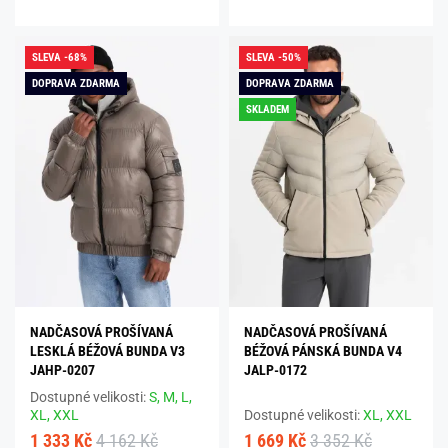
SLEVA -68%
SLEVA -50%
DOPRAVA ZDARMA
DOPRAVA ZDARMA
SKLADEM
NADČASOVÁ PROŠÍVANÁ
NADČASOVÁ PROŠÍVANÁ
LESKLÁ BÉŽOVÁ BUNDA V3
BÉŽOVÁ PÁNSKÁ BUNDA V4
JAHP-0207
JALP-0172
Dostupné velikosti:
S,
M,
L,
XL,
XXL
Dostupné velikosti:
XL,
XXL
1 333 Kč
4 162 Kč
1 669 Kč
3 352 Kč