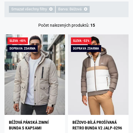
Smazat všechny filtry
Barva: Béžová
Počet nalezených produktů:
15
SLEVA -40%
SLEVA -52%
DOPRAVA ZDARMA
DOPRAVA ZDARMA
BÉŽOVÁ PÁNSKÁ ZIMNÍ
BÉŽOVO-BÍLÁ PROŠÍVANÁ
BUNDA S KAPSAMI
RETRO BUNDA V2 JALP-0296