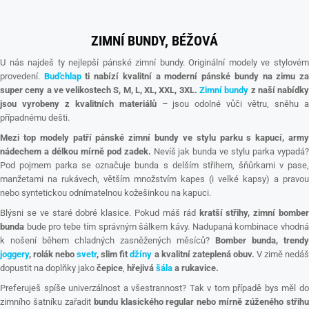
ZIMNÍ BUNDY, BÉŽOVÁ
U nás najdeš ty nejlepší pánské zimní bundy. Originální modely ve stylovém
provedení.
Buďchlap
ti nabízí kvalitní a moderní pánské bundy na zimu z
super ceny a ve velikostech S, M, L, XL, XXL, 3XL.
Zimní bundy
z naší nabídk
jsou vyrobeny z kvalitních materiálů –
jsou odolné vůči větru, sněhu 
případnému dešti.
Mezi top modely patří pánské zimní bundy ve stylu parku s kapucí, army
nádechem a délkou mírně pod zadek.
Nevíš jak bunda ve stylu parka vypadá
Pod pojmem parka se označuje bunda s delším střihem, šňůrkami v pase,
manžetami na rukávech, větším množstvím kapes (i velké kapsy) a pravou
nebo syntetickou odnímatelnou kožešinkou na kapuci.
Blýsni se ve staré dobré klasice. Pokud máš rád
kratší střihy, zimní bomber
bunda
bude pro tebe tím správným šálkem kávy. Nadupaná kombinace vhodná
k nošení během chladných zasněžených měsíců?
Bomber bunda, trendy
joggery
, rolák nebo
svetr
, slim fit
džíny
a kvalitní zateplená obuv.
V zimě nedá
dopustit na doplňky jako
čepice
,
hřejivá
šála
a rukavice.
Preferuješ spíše univerzálnost a všestrannost? Tak v tom případě bys měl do
zimního šatníku zařadit
bundu klasického regular nebo mírně zúženého střih