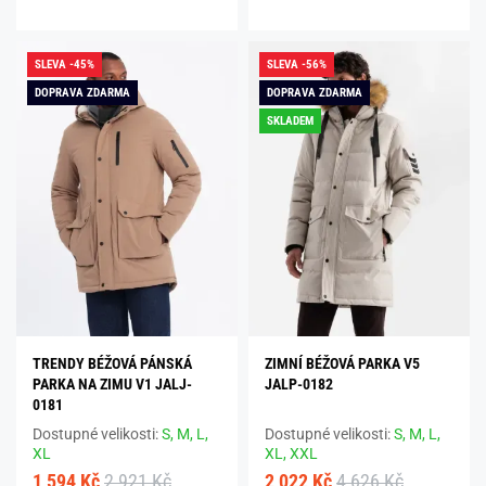
SLEVA -45%
SLEVA -56%
DOPRAVA ZDARMA
DOPRAVA ZDARMA
SKLADEM
TRENDY BÉŽOVÁ PÁNSKÁ
ZIMNÍ BÉŽOVÁ PARKA V5
PARKA NA ZIMU V1 JALJ-
JALP-0182
0181
Dostupné velikosti:
S,
M,
L,
Dostupné velikosti:
S,
M,
L,
XL
XL,
XXL
1 594 Kč
2 921 Kč
2 022 Kč
4 626 Kč