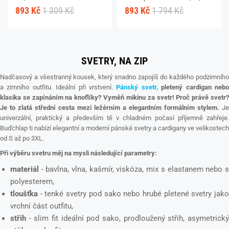
893 Kč
1 309 Kč
893 Kč
1 794 Kč
SVETRY, NA ZIP
Nadčasový a všestranný kousek, který snadno zapojíš do každého podzimního
a zimního outfitu. Ideální při vrstvení.
Pánský svetr,
pletený cardigan neb
klasika se zapínáním na knoflíky? Vyměň mikinu za svetr!
Proč právě svetr
Je to zlatá střední cesta mezi ležérním a elegantním formálním stylem.
Je
univerzální, praktický a především tě v chladném počasí příjemně zahřeje.
Buďchlap ti nabízí elegantní a moderní pánské svetry a cardigany ve velikostech
od S až po 3XL.
Při výběru svetru měj na mysli následující parametry:
materiál
- bavlna, vlna, kašmír, viskóza, mix s elastanem nebo s
polyesterem,
tloušťka
- tenké svetry pod sako nebo hrubé pletené svetry jako
vrchní část outfitu,
střih
- slim fit ideální pod sako, prodloužený střih, asymetrický