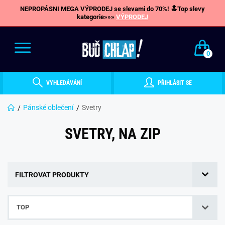
NEPROPÁSNI MEGA VÝPRODEJ se slevami do 70%! 🔝Top slevy
kategorie»»»
VÝPRODEJ
0
VYHLEDÁVÁNÍ
PŘIHLÁSIT SE
Pánské oblečení
Svetry
SVETRY, NA ZIP
FILTROVAT PRODUKTY
TOP