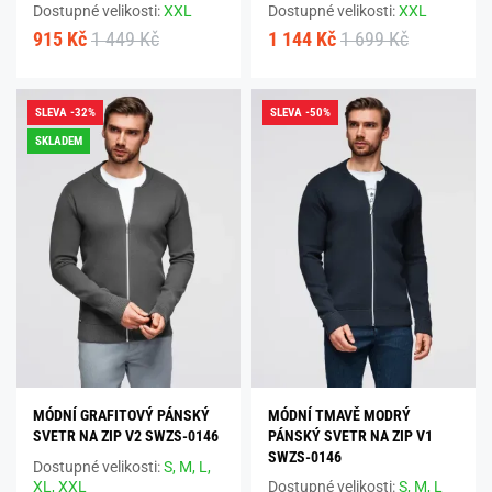
Dostupné velikosti:
XXL
Dostupné velikosti:
XXL
915 Kč
1 449 Kč
1 144 Kč
1 699 Kč
SLEVA -32%
SLEVA -50%
SKLADEM
MÓDNÍ GRAFITOVÝ PÁNSKÝ
MÓDNÍ TMAVĚ MODRÝ
SVETR NA ZIP V2 SWZS-0146
PÁNSKÝ SVETR NA ZIP V1
SWZS-0146
Dostupné velikosti:
S,
M,
L,
XL,
XXL
Dostupné velikosti:
S,
M,
L