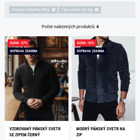
Smazat všechny filtry
Typ svetru: Na zip
Počet nalezených produktů:
4
SLEVA -37%
SLEVA -33%
DOPRAVA ZDARMA
DOPRAVA ZDARMA
VZOROVANÝ PÁNSKÝ SVETR
MODRÝ PÁNSKÝ SVETR NA
SE ZIPEM ČERNÝ
ZIP