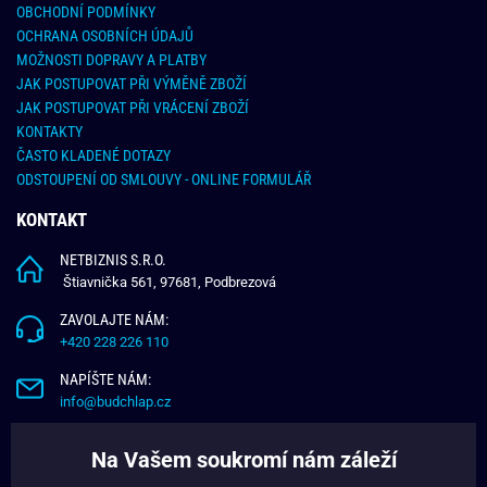
OBCHODNÍ PODMÍNKY
OCHRANA OSOBNÍCH ÚDAJŮ
MOŽNOSTI DOPRAVY A PLATBY
JAK POSTUPOVAT PŘI VÝMĚNĚ ZBOŽÍ
JAK POSTUPOVAT PŘI VRÁCENÍ ZBOŽÍ
KONTAKTY
ČASTO KLADENÉ DOTAZY
ODSTOUPENÍ OD SMLOUVY - ONLINE FORMULÁŘ
KONTAKT
NETBIZNIS S.R.O.
Štiavnička 561, 97681, Podbrezová
ZAVOLAJTE NÁM:
+420 228 226 110
NAPÍŠTE NÁM:
info@budchlap.cz
UŽITEČNÉ INFORMACE
Na Vašem soukromí nám záleží
O NÁS