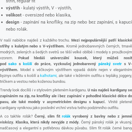
střih, regular fit
výstřih
- kulatý výstřih, V - výstřih,
velikost
- oversized nebo klasika,
design
- zapínání na knoflíky, na zip nebo bez zapínání, s kapucí
nebo rolák.
V naší nabídce najdeš z každého trochu.
Mezi nejpopulárnější patří klasick
střihy s kulatým nebo s V-výstřihem.
Kromě jednobarevných černých, tmav
modrých, zelených a šedých svetrů se těší velké oblibě i modely s proužkovým
vzorem.
Pokud hledáš univerzální kousek, který můžeš nosi
pod
sako
s
košilí
do práce, vyzkoušej jednobarevný
pánský svetr
s V
výstřihem.
Model s véčkovým výstřihem vypadá dobře nejen v elegantním
byznys outfitu s košilí a
kalhotami
, ale také v ležérním outfitu s tepláky, joggery
tričkem a vestou nebo koženou bundou.
Trendy look docílíš i v stylovém pleteném kardiganu.
U nás najdeš kardigany s
zapínáním na zip, na knoflíky ale i bez zapínání v pohodlné klasické délce do
pasu, ale také modely v asymetrickém designu s kapucí.
Vlnité pleten
cardigany vyniknou jako poslední vrchní vrstva tvého podzimního outfitu.
A co takhle rolák?
Černý, slim fit
rolák
vyrobený z bavlny nebo z jemn
viskózy. Klasika, která nikdy nevyjde z módy.
Černý pánský rolák je vkusný
nadčasový a elegantní s potřebnou dávkou půvabu. Slim fit rolák černé barvy