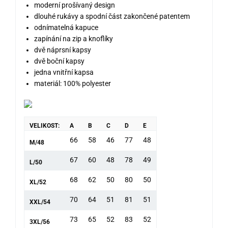
moderní prošívaný design
dlouhé rukávy a spodní část zakončené patentem
odnímatelná kapuce
zapínání na zip a knoflíky
dvě náprsní kapsy
dvě boční kapsy
jedna vnitřní kapsa
materiál: 100% polyester
VELIKOST:
A
B
C
D
E
66
58
46
77
48
M/48
67
60
48
78
49
L/50
68
62
50
80
50
XL/52
70
64
51
81
51
XXL/54
73
65
52
83
52
3XL/56