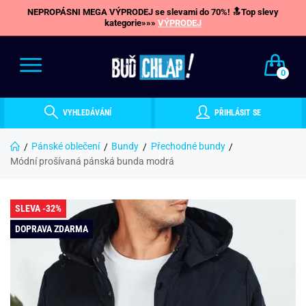
NEPROPÁSNI MEGA VÝPRODEJ se slevami do 70%! 🔝Top slevy
kategorie»»»
VÝPRODEJ
0
VYHLEDÁVÁNÍ
PŘIHLÁSIT SE
Pánské oblečení
Bundy
Přechodné bundy
Módní prošívaná pánská bunda modrá
SLEVA -32%
DOPRAVA ZDARMA