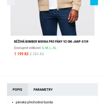
BÉŽOVÁ BOMBER MIKINA PRO PÁNY V2 OM-JANP-0159
PR
Dostupné velikosti:
S,
M,
L,
XL
Dos
1 199 Kč
2 181 Kč
1 
POPIS
PARAMETRY
pánská přechodná bunda