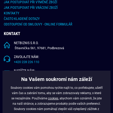
JAK POSTUPOVAT PŘI VÝMĚNĚ ZBOŽÍ
JAK POSTUPOVAT PŘI VRÁCENÍ ZBOŽÍ
KONTAKTY
ČASTO KLADENÉ DOTAZY
ODSTOUPENÍ OD SMLOUVY - ONLINE FORMULÁŘ
KONTAKT
NETBIZNIS S.R.O.
Štiavnička 561, 97681, Podbrezová
ZAVOLAJTE NÁM:
+420 228 226 110
NAPÍŠTE NÁM:
info@budchlap.cz
Na Vašem soukromí nám záleží
UŽITEČNÉ INFORMACE
Soubory cookies vám pomohou rychle najít to, co potřebujete, ušetří
vám čas a zabrání tomu, aby se vám zobrazovaly reklamy, o které
O NÁS
se nezajímáte. Používáme
cookies
, abychom vám oznámili, že jste
VĚRNOSTNÍ PROGRAM
na naší stránce, a zobrazujeme produkty podle vašich preferencí.
BLOG
Soubory cookies nám pomáhají zlepšit váš vylepšený zážitek z