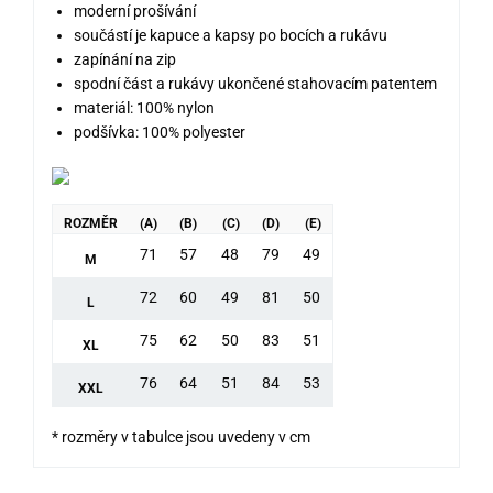
moderní prošívání
součástí je kapuce a kapsy po bocích a rukávu
zapínání na zip
spodní část a rukávy ukončené stahovacím patentem
materiál: 100% nylon
podšívka: 100% polyester
ROZMĚR
(A)
(B)
(C)
(D)
(E)
71
57
48
79
49
M
72
60
49
81
50
L
75
62
50
83
51
XL
76
64
51
84
53
XXL
* rozměry v tabulce jsou uvedeny v cm