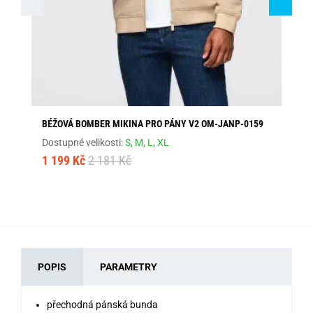
BÉŽOVÁ BOMBER MIKINA PRO PÁNY V2 OM-JANP-0159
PR
Dostupné velikosti:
S,
M,
L,
XL
Dos
1 199 Kč
2 181 Kč
1 
POPIS
PARAMETRY
přechodná pánská bunda