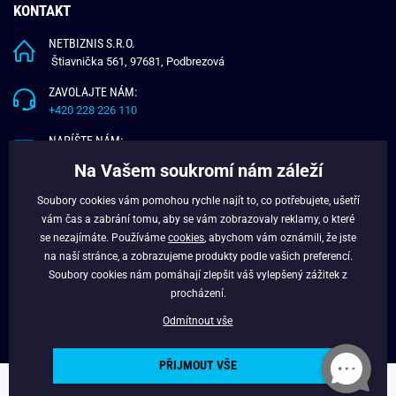
KONTAKT
NETBIZNIS S.R.O.
Štiavnička 561, 97681, Podbrezová
ZAVOLAJTE NÁM:
+420 228 226 110
NAPÍŠTE NÁM:
info@budchlap.cz
Na Vašem soukromí nám záleží
UŽITEČNÉ INFORMACE
Soubory cookies vám pomohou rychle najít to, co potřebujete, ušetří
vám čas a zabrání tomu, aby se vám zobrazovaly reklamy, o které
O NÁS
se nezajímáte. Používáme
cookies
, abychom vám oznámili, že jste
VĚRNOSTNÍ PROGRAM
na naší stránce, a zobrazujeme produkty podle vašich preferencí.
BLOG
Soubory cookies nám pomáhají zlepšit váš vylepšený zážitek z
FACEBOOK
procházení.
Odmítnout vše
PŘIJMOUT VŠE
Copyright © 2024 - Budchlap.cz Všechna práva vyhrazena. webdesign ©