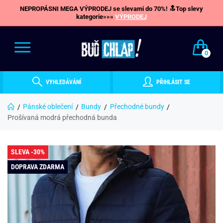
NEPROPÁSNI MEGA VÝPRODEJ se slevami do 70%! 🔝Top slevy
kategorie»»»
VÝPRODEJ
0
VYHLEDÁVÁNÍ
PŘIHLÁSIT SE
Pánské oblečení
Bundy
Přechodné bundy
Prošívaná modrá přechodná bunda
SLEVA -30%
DOPRAVA ZDARMA