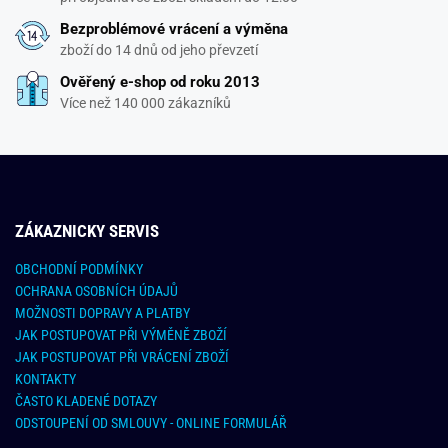
Bezproblémové vrácení a výměna
zboží do 14 dnů od jeho převzetí
Ověřený e-shop od roku 2013
Více než 140 000 zákazníků
ZÁKAZNICKY SERVIS
OBCHODNÍ PODMÍNKY
OCHRANA OSOBNÍCH ÚDAJŮ
MOŽNOSTI DOPRAVY A PLATBY
JAK POSTUPOVAT PŘI VÝMĚNĚ ZBOŽÍ
JAK POSTUPOVAT PŘI VRÁCENÍ ZBOŽÍ
KONTAKTY
ČASTO KLADENÉ DOTAZY
ODSTOUPENÍ OD SMLOUVY - ONLINE FORMULÁŘ