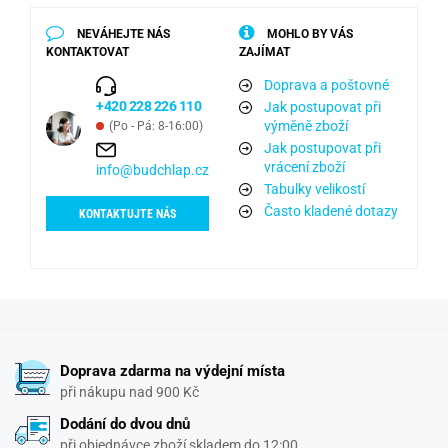
NEVÁHEJTE NÁS
MOHLO BY VÁS
KONTAKTOVAT
ZAJÍMAT
Doprava a poštovné
+420 228 226 110
Jak postupovat při
výměně zboží
(Po - Pá: 8-16:00)
Jak postupovat při
vrácení zboží
info@budchlap.cz
Tabulky velikostí
Často kladené dotazy
KONTAKTUJTE NÁS
Doprava zdarma na výdejní místa
při nákupu nad 900 Kč
Dodání do dvou dnů
při objednávce zboží skladem do 12:00