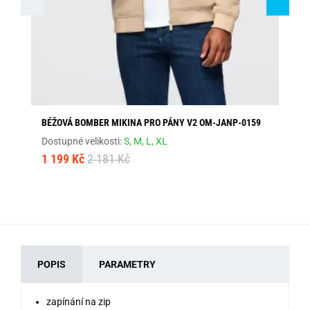
BÉŽOVÁ BOMBER MIKINA PRO PÁNY V2 OM-JANP-0159
OR
Dostupné velikosti:
S,
M,
L,
XL
Dos
1 199 Kč
2 181 Kč
34
POPIS
PARAMETRY
zapínání na zip