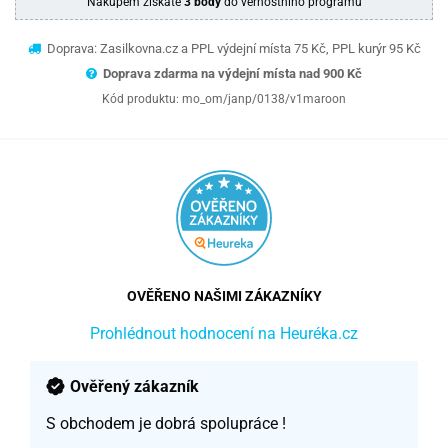
Nákupem získáte
3 body
do věrnostního programu
Doprava: Zasilkovna.cz a PPL výdejní místa 75 Kč, PPL kurýr 95 Kč
Doprava zdarma na výdejní místa nad 9
00 Kč
Kód produktu:
mo_om/janp/0138/v1maroon
OVĚŘENO NAŠIMI ZÁKAZNÍKY
Prohlédnout hodnocení na Heuréka.cz
Ověřený zákazník
S obchodem je dobrá spolupráce !