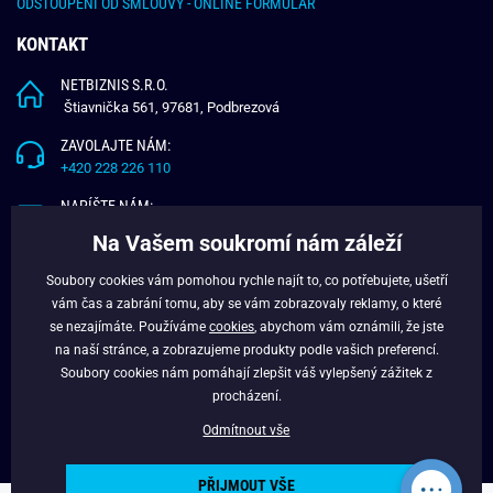
ODSTOUPENÍ OD SMLOUVY - ONLINE FORMULÁŘ
KONTAKT
NETBIZNIS S.R.O.
Štiavnička 561, 97681, Podbrezová
ZAVOLAJTE NÁM:
+420 228 226 110
NAPÍŠTE NÁM:
info@budchlap.cz
Na Vašem soukromí nám záleží
UŽITEČNÉ INFORMACE
Soubory cookies vám pomohou rychle najít to, co potřebujete, ušetří
vám čas a zabrání tomu, aby se vám zobrazovaly reklamy, o které
O NÁS
se nezajímáte. Používáme
cookies
, abychom vám oznámili, že jste
VĚRNOSTNÍ PROGRAM
na naší stránce, a zobrazujeme produkty podle vašich preferencí.
BLOG
Soubory cookies nám pomáhají zlepšit váš vylepšený zážitek z
FACEBOOK
procházení.
Odmítnout vše
PŘIJMOUT VŠE