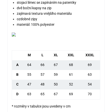
stojací límec se zapínáním na patentky
dvě boční kapsy na zip
zajímavá textura vnějšího materiálu
ozdobné zipy
materiál: 100% polyester
M
L
XL
XXL
XXXL
A
64
66
67
68
69
B
55
57
59
61
63
C
47
48
50
52
54
D
63
65
67
69
70
* rozměry v tabulce jsou uvedeny v cm