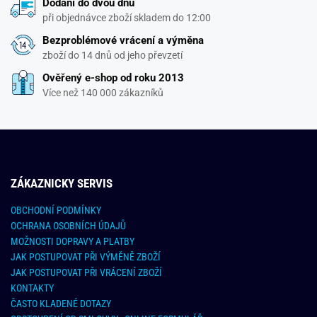
Dodání do dvou dnů
při objednávce zboží skladem do 12:00
Bezproblémové vrácení a výměna
zboží do 14 dnů od jeho převzetí
Ověřený e-shop od roku 2013
Více než 140 000 zákazníků
ZÁKAZNICKY SERVIS
OBCHODNÍ PODMÍNKY
OCHRANA OSOBNÍCH ÚDAJŮ
MOŽNOSTI DOPRAVY A PLATBY
JAK POSTUPOVAT PŘI VÝMĚNĚ ZBOŽÍ
JAK POSTUPOVAT PŘI VRÁCENÍ ZBOŽÍ
KONTAKTY
ČASTO KLADENÉ DOTAZY