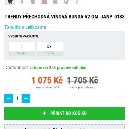
TRENDY PŘECHODNÁ VÍNOVÁ BUNDA V2 OM-JANP-0138
Tabulka s velikostmi
VYBERTE VARIANTU:
L
XXL
3 - 5 dní
3 - 5 dní
Dostupnost
:
u tebe do 3-5 pracovních dnů
1 075 Kč
1 705 Kč
cena včetně DPH
cena před slevou
PŘIDAT DO KOŠÍKU