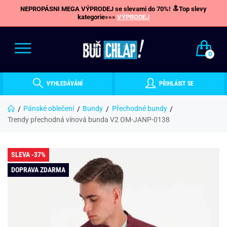
NEPROPÁSNI MEGA VÝPRODEJ se slevami do 70%! 🔝Top slevy
kategorie»»»
VÝPRODEJ
0
VYHLEDÁVÁNÍ
PŘIHLÁSIT SE
Pánské oblečení
Bundy
Přechodné bundy
Trendy přechodná vínová bunda V2 OM-JANP-0138
SLEVA -37%
DOPRAVA ZDARMA