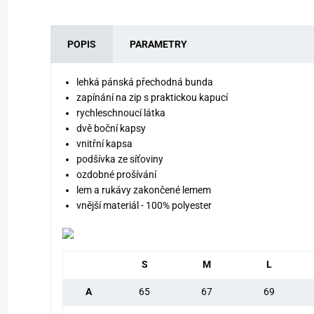
POPIS
PARAMETRY
lehká pánská přechodná bunda
zapínání na zip s praktickou kapucí
rychleschnoucí látka
dvě boční kapsy
vnitřní kapsa
podšívka ze síťoviny
ozdobné prošívání
lem a rukávy zakončené lemem
vnější materiál - 100% polyester
S
M
L
A
65
67
69