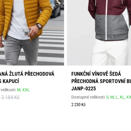
ANÁ ŽLUTÁ PŘECHODOVÁ
FUNKČNÍ VÍNOVĚ ŠEDÁ
S KAPUCÍ
PŘECHODNÁ SPORTOVNÍ B
JANP-0225
velikosti:
M,
XXL
č
2 184 Kč
Dostupné velikosti:
S,
M,
L,
XL,
X
2 230 Kč