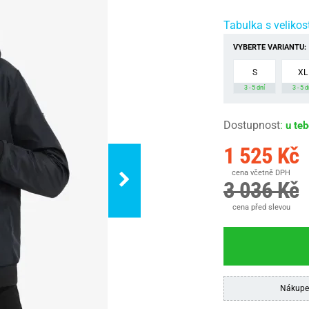
Tabulka s velikos
VYBERTE VARIANTU:
S
XL
3 - 5 dní
3 - 5 d
Dostupnost
:
u te
1 525 Kč
cena včetně DPH
3 036 Kč
cena před slevou
Nákupe