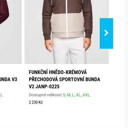
FUNKČNÍ HNĚDO-KRÉMOVÁ
KHAK
UNDA V3
PŘECHODOVÁ SPORTOVNÍ BUNDA
VYSO
V2 JANP-0225
Dostup
XL
Dostupné velikosti:
S,
M,
L,
XL,
XXL
2 266 
2 230 Kč