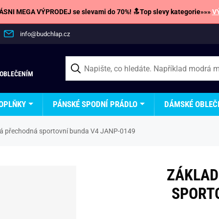
SNI MEGA VÝPRODEJ se slevami do 70%! 🔝Top slevy kategorie»»»
V
info@budchlap.cz
 OBLEČENÍM
OPLŇKY
PÁNSKÉ SPODNÍ PRÁDLO
DÁMSKÉ OBLEČ
ná přechodná sportovní bunda V4 JANP-0149
ZÁKLAD
SPORTO