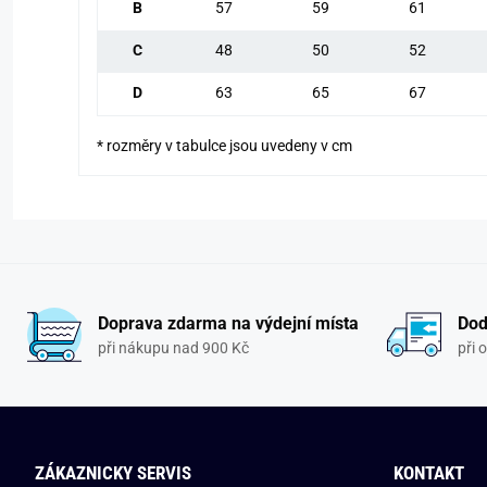
B
57
59
61
C
48
50
52
D
63
65
67
* rozměry v tabulce jsou uvedeny v cm
Doprava zdarma na výdejní místa
Dod
při nákupu nad 900 Kč
při 
ZÁKAZNICKY SERVIS
KONTAKT