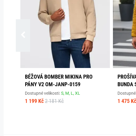
BÉŽOVÁ BOMBER MIKINA PRO
PROŠÍV
PÁNY V2 OM-JANP-0159
BUNDA 
Dostupné velikosti:
S,
M,
L,
XL
Dostupné 
1 199 Kč
2 181 Kč
1 475 K