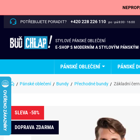
NEPROPÁ
+420 228 226 110
POTŘEBUJETE PORADIT?
po - pá 8:00 - 16:00
STYLOVÉ PÁNSKÉ OBLEČENÍ
E-SHOP S MODERNÍM A STYLOVÝM PÁNSKÝM
PÁNSKÉ OBLEČENÍ
PÁNSKÉ D
Pánské oblečení
Bundy
Přechodné bundy
Základní čer
SLEVA -50%
DOPRAVA ZDARMA