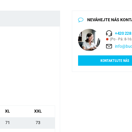
NEVÁHEJTE NÁS KONT
+420 228
(Po - Pá: 8-16
info@bud
KONTAKTUJTE NÁS
XL
XXL
71
73