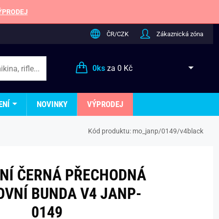
ÝPRODEJ
ČR/CZK
Zákaznická zóna
0
ks
za
0 Kč
ENÍ
NOVINKY
VÝPRODEJ
Kód produktu:
mo_janp/0149/v4black
NÍ ČERNÁ PŘECHODNÁ
VNÍ BUNDA V4 JANP-
0149