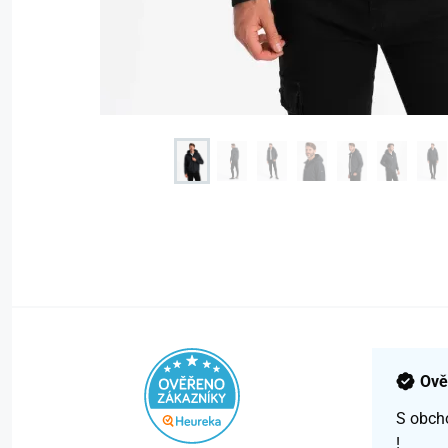
Ově
S obch
!