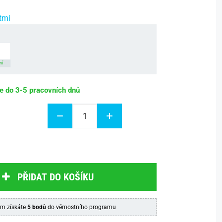
tmi
ní
be do 3-5 pracovních dnů
PŘIDAT DO KOŠÍKU
m získáte
5 bodů
do věrnostního programu