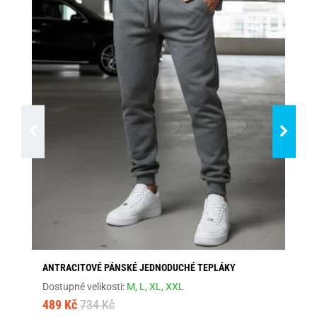
ANTRACITOVÉ PÁNSKÉ JEDNODUCHÉ TEPLÁKY
KL
Dostupné velikosti:
M,
L,
XL,
XXL
Dos
489 Kč
734 Kč
48