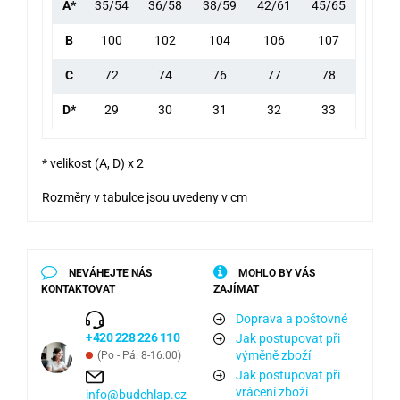
A*
35/54
36/58
38/59
42/61
45/65
B
100
102
104
106
107
C
72
74
76
77
78
D*
29
30
31
32
33
* velikost (A, D) x 2
Rozměry v tabulce jsou uvedeny v cm
NEVÁHEJTE NÁS
MOHLO BY VÁS
KONTAKTOVAT
ZAJÍMAT
Doprava a poštovné
+420 228 226 110
Jak postupovat při
výměně zboží
(Po - Pá: 8-16:00)
Jak postupovat při
vrácení zboží
info@budchlap.cz