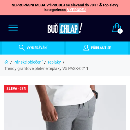
NEPROPÁSNI MEGA VÝPRODEJ se slevami do 70%! 🔝Top slevy
kategorie»»»
VÝPRODEJ
0
VYHLEDÁVÁNÍ
PŘIHLÁSIT SE
Pánské oblečení
Tepláky
Trendy grafitové pletené tepláky V5 PASK-0211
SLEVA -53%