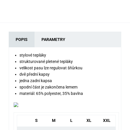
POPIS
PARAMETRY
stylové tepláky
strukturované pletené tepláky
velikost pasu lze regulovat šňůrkou
dvě přední kapsy
jedna zadní kapsa
spodní část je zakončena lemem
materiál: 65% polyester, 35% bavlna
S
M
L
XL
XXL