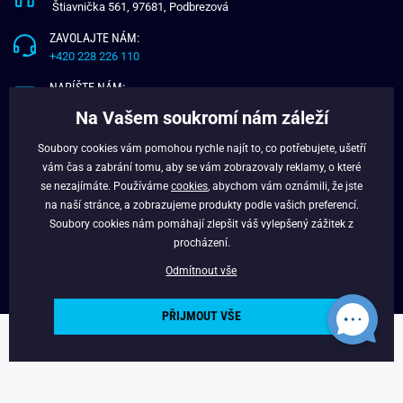
Štiavnička 561, 97681, Podbrezová
ZAVOLAJTE NÁM:
+420 228 226 110
NAPÍŠTE NÁM:
info@budchlap.cz
Na Vašem soukromí nám záleží
UŽITEČNÉ INFORMACE
Soubory cookies vám pomohou rychle najít to, co potřebujete, ušetří
vám čas a zabrání tomu, aby se vám zobrazovaly reklamy, o které
O NÁS
se nezajímáte. Používáme
cookies
, abychom vám oznámili, že jste
VĚRNOSTNÍ PROGRAM
na naší stránce, a zobrazujeme produkty podle vašich preferencí.
BLOG
Soubory cookies nám pomáhají zlepšit váš vylepšený zážitek z
FACEBOOK
procházení.
Odmítnout vše
PŘIJMOUT VŠE
Copyright © 2024 - Budchlap.cz Všechna práva vyhrazena. webdesign ©
litvanyi.sk
Powered by
Simplia.cz
.