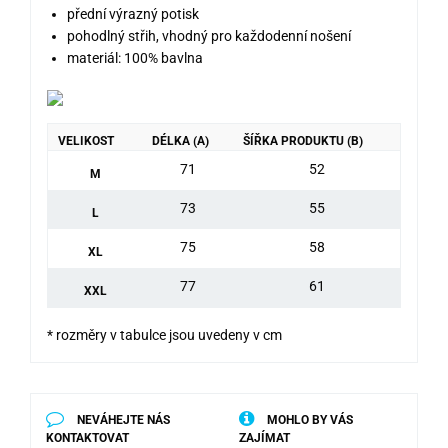
přední výrazný potisk
pohodlný střih, vhodný pro každodenní nošení
materiál: 100% bavlna
VELIKOST
DÉLKA (A)
ŠÍŘKA PRODUKTU (B)
71
52
M
73
55
L
75
58
XL
77
61
XXL
* rozměry v tabulce jsou uvedeny v cm
NEVÁHEJTE NÁS
MOHLO BY VÁS
KONTAKTOVAT
ZAJÍMAT