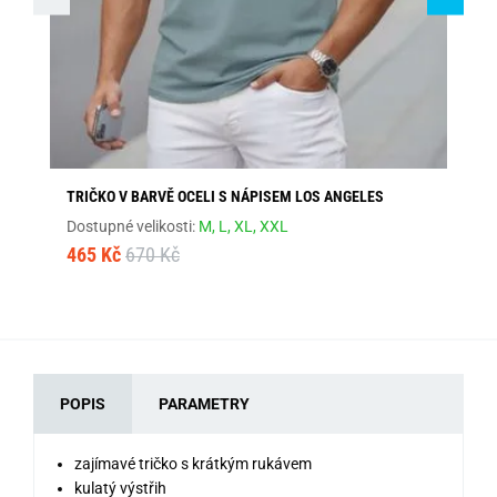
TRIČKO V BARVĚ OCELI S NÁPISEM LOS ANGELES
ŠE
Dostupné velikosti:
M,
L,
XL,
XXL
Dos
465 Kč
670 Kč
46
POPIS
PARAMETRY
zajímavé tričko s krátkým rukávem
kulatý výstřih