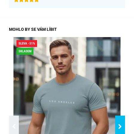
MOHLO BY SE VÁM LÍBIT
SLEVA -31%
SLE
SKLADEM
SK