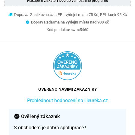
Nákupem získáte
1 bod
do věrnostního programu
Doprava: Zasilkovna.cz a PPL výdejní místa 75 Kč, PPL kurýr 95 Kč
Doprava zdarma na výdejní místa nad 9
00 Kč
Kód produktu:
sw_rx5460
OVĚŘENO NAŠIMI ZÁKAZNÍKY
Prohlédnout hodnocení na Heuréka.cz
Ověřený zákazník
S obchodem je dobrá spolupráce !