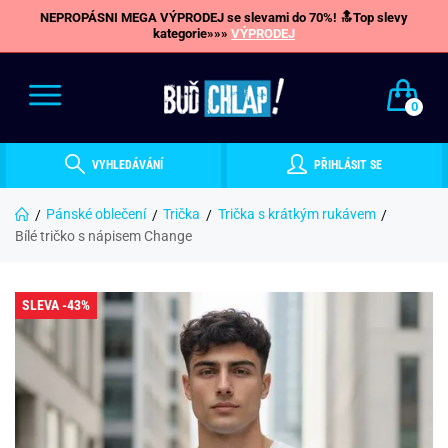
NEPROPÁSNI MEGA VÝPRODEJ se slevami do 70%! 🔝Top slevy
kategorie»»»
VÝPRODEJ
0
VYHLEDÁVÁNÍ
PŘIHLÁSIT SE
Pánské oblečení
Trička
Trička s krátkým rukávem
Bílé tričko s nápisem Change
SLEVA -43%