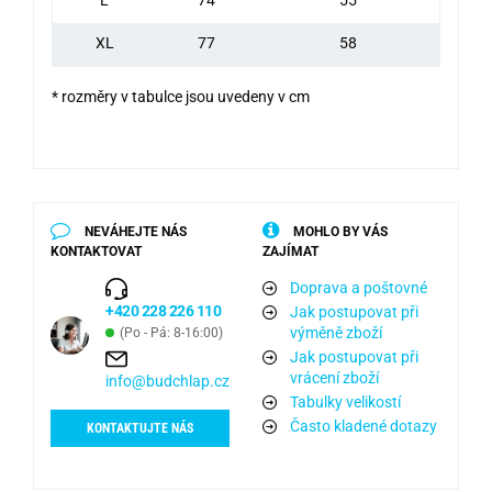
XL
77
58
* rozměry v tabulce jsou uvedeny v cm
NEVÁHEJTE NÁS
MOHLO BY VÁS
KONTAKTOVAT
ZAJÍMAT
Doprava a poštovné
+420 228 226 110
Jak postupovat při
výměně zboží
(Po - Pá: 8-16:00)
Jak postupovat při
vrácení zboží
info@budchlap.cz
Tabulky velikostí
Často kladené dotazy
KONTAKTUJTE NÁS