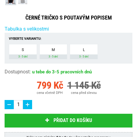
ČERNÉ TRIČKO S POUTAVÝM POPISEM
Tabulka s velikostmi
VYBERTE VARIANTU:
S
M
L
3 - 5 dní
3 - 5 dní
3 - 5 dní
Dostupnost
:
u tebe do 3-5 pracovních dnů
799 Kč
1 145 Kč
cena včetně DPH
cena před slevou
PŘIDAT DO KOŠÍKU