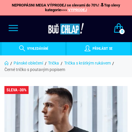
NEPROPÁSNI MEGA VÝPRODEJ se slevami do 70%! 🔝Top slevy
kategorie»»»
VÝPRODEJ
0
VYHLEDÁVÁNÍ
PŘIHLÁSIT SE
Pánské oblečení
Trička
Trička s krátkým rukávem
Černé tričko s poutavým popisem
SLEVA -30%