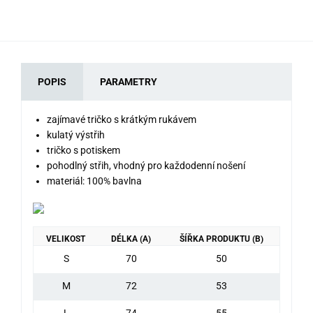
POPIS
PARAMETRY
zajímavé tričko s krátkým rukávem
kulatý výstřih
tričko s potiskem
pohodlný střih, vhodný pro každodenní nošení
materiál: 100% bavlna
VELIKOST
DÉLKA (A)
ŠÍŘKA PRODUKTU (B)
S
70
50
M
72
53
L
74
55