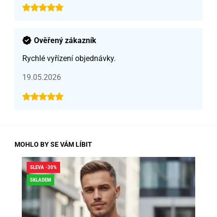
Ověřený zákazník
Rychlé vyřízení objednávky.
19.05.2026
MOHLO BY SE VÁM LÍBIT
SLEVA -30%
SLE
SKLADEM
SK