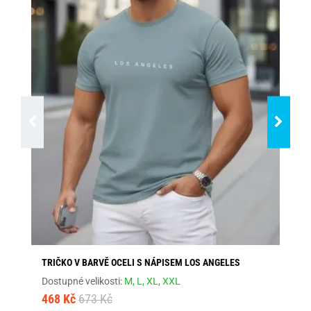
TRIČKO V BARVĚ OCELI S NÁPISEM LOS ANGELES
ŠE
Dostupné velikosti:
M,
L,
XL,
XXL
Dos
468 Kč
673 Kč
46