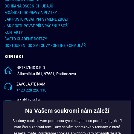
OCHRANA OSOBNÍCH ÚDAJŮ
MOŽNOSTI DOPRAVY A PLATBY
JAK POSTUPOVAT PŘI VÝMĚNĚ ZBOŽÍ
JAK POSTUPOVAT PŘI VRÁCENÍ ZBOŽÍ
KONTAKTY
ČASTO KLADENÉ DOTAZY
ODSTOUPENÍ OD SMLOUVY - ONLINE FORMULÁŘ
KONTAKT
NETBIZNIS S.R.O.
Štiavnička 561, 97681, Podbrezová
ZAVOLAJTE NÁM:
+420 228 226 110
NAPÍŠTE NÁM:
info@budchlap.cz
Na Vašem soukromí nám záleží
UŽITEČNÉ INFORMACE
Soubory cookies vám pomohou rychle najít to, co potřebujete, ušetří
vám čas a zabrání tomu, aby se vám zobrazovaly reklamy, o které
O NÁS
se nezajímáte. Používáme
cookies
, abychom vám oznámili, že jste