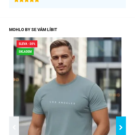
MOHLO BY SE VÁM LÍBIT
SLEVA -30%
SLE
SKLADEM
SK