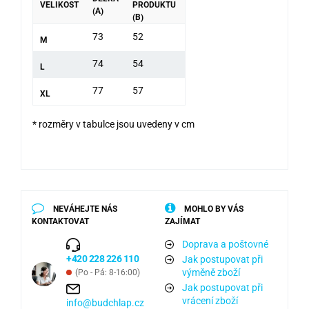
VELIKOST
PRODUKTU
(A)
(B)
73
52
M
74
54
L
77
57
XL
* rozměry v tabulce jsou uvedeny v cm
NEVÁHEJTE NÁS
MOHLO BY VÁS
KONTAKTOVAT
ZAJÍMAT
Doprava a poštovné
+420 228 226 110
Jak postupovat při
výměně zboží
(Po - Pá: 8-16:00)
Jak postupovat při
vrácení zboží
info@budchlap.cz