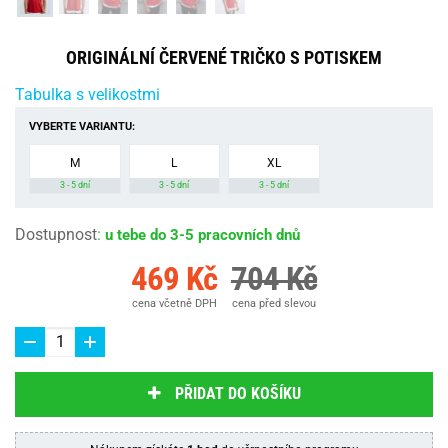
ORIGINÁLNÍ ČERVENÉ TRIČKO S POTISKEM
Tabulka s velikostmi
VYBERTE VARIANTU:
M
L
XL
3 - 5 dní
3 - 5 dní
3 - 5 dní
Dostupnost
:
u tebe do 3-5 pracovních dnů
469 Kč
704 Kč
cena včetně DPH
cena před slevou
PŘIDAT DO KOŠÍKU