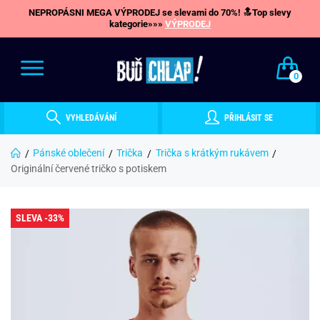
NEPROPÁSNI MEGA VÝPRODEJ se slevami do 70%! 🔝Top slevy
kategorie»»»
VÝPRODEJ
0
VYHLEDÁVÁNÍ
PŘIHLÁSIT SE
Pánské oblečení
Trička
Trička s krátkým rukávem
Originální červené tričko s potiskem
SLEVA -33%