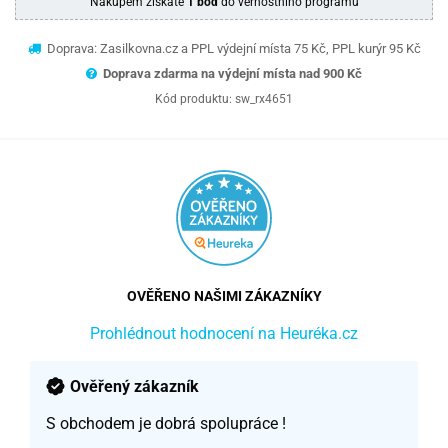
Nákupem získáte
1 bod
do věrnostního programu
Doprava: Zasilkovna.cz a PPL výdejní místa 75 Kč, PPL kurýr 95 Kč
Doprava zdarma na výdejní místa nad 9
00 Kč
Kód produktu:
sw_rx4651
OVĚŘENO NAŠIMI ZÁKAZNÍKY
Prohlédnout hodnocení na Heuréka.cz
Ověřený zákazník
S obchodem je dobrá spolupráce !