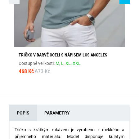
TRIČKO V BARVĚ OCELI S NÁPISEM LOS ANGELES
ŠE
Dostupné velikosti:
M,
L,
XL,
XXL
Dos
468 Kč
673 Kč
46
POPIS
PARAMETRY
Tričko s krátkým rukávem je vyrobeno z měkkého a
příjemného materiálu. Model disponuje kulatým