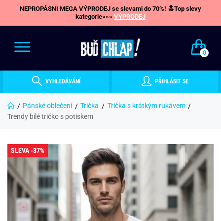
NEPROPÁSNI MEGA VÝPRODEJ se slevami do 70%! 🔝Top slevy
kategorie»»»
VÝPRODEJ
0
VYHLEDÁVÁNÍ
PŘIHLÁSIT SE
Pánské oblečení
Trička
Trička s krátkým rukávem
Trendy bílé tričko s potiskem
SLEVA -37%