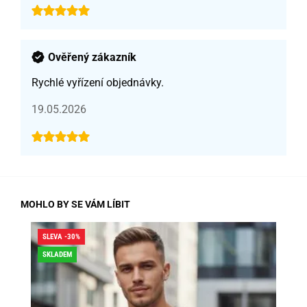
Ověřený zákazník
Rychlé vyřízení objednávky.
19.05.2026
MOHLO BY SE VÁM LÍBIT
SLEVA -30%
SLE
SKLADEM
SK