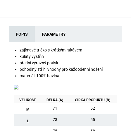
POPIS
PARAMETRY
zajímavé tričko s krátkým rukávem
kulatý výstřih
přední výrazný potisk
pohodlný střih, vhodný pro každodenní nošení
materiál: 100% bavlna
VELIKOST
DÉLKA (A)
ŠÍŘKA PRODUKTU (B)
71
52
M
73
55
L
75
58