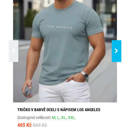
TRIČKO V BARVĚ OCELI S NÁPISEM LOS ANGELES
ŠE
Dostupné velikosti:
M,
L,
XL,
XXL
Dos
465 Kč
669 Kč
46