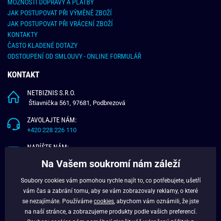
MOŽNOSTI DOPRAVY A PLATBY
JAK POSTUPOVAT PŘI VÝMĚNĚ ZBOŽÍ
JAK POSTUPOVAT PŘI VRÁCENÍ ZBOŽÍ
KONTAKTY
ČASTO KLADENÉ DOTAZY
ODSTOUPENÍ OD SMLOUVY - ONLINE FORMULÁŘ
KONTAKT
NETBIZNIS S.R.O.
Štiavnička 561, 97681, Podbrezová
ZAVOLAJTE NÁM:
+420 228 226 110
NAPÍŠTE NÁM:
info@budchlap.cz
Na Vašem soukromí nám záleží
UŽITEČNÉ INFORMACE
Soubory cookies vám pomohou rychle najít to, co potřebujete, ušetří
vám čas a zabrání tomu, aby se vám zobrazovaly reklamy, o které
O NÁS
se nezajímáte. Používáme
cookies
, abychom vám oznámili, že jste
VĚRNOSTNÍ PROGRAM
na naší stránce, a zobrazujeme produkty podle vašich preferencí.
BLOG