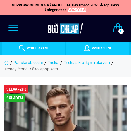
NEPROPÁSNI MEGA VÝPRODEJ se slevami do 70%! 🔝Top slevy
kategorie»»»
VÝPRODEJ
0
VYHLEDÁVÁNÍ
PŘIHLÁSIT SE
Pánské oblečení
Trička
Trička s krátkým rukávem
Trendy černé tričko s popisem
SLEVA -29%
SKLADEM