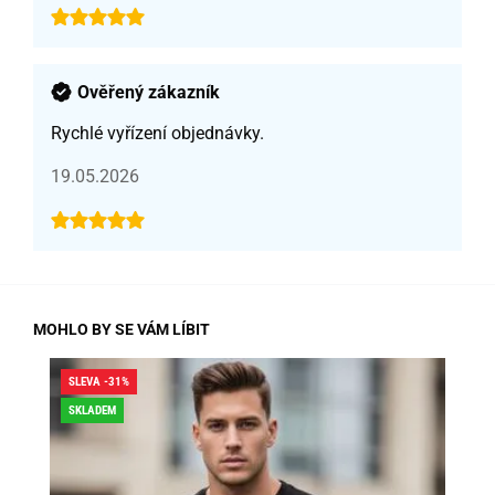
Ověřený zákazník
Rychlé vyřízení objednávky.
19.05.2026
MOHLO BY SE VÁM LÍBIT
SLEVA -31%
SLE
SKLADEM
SK