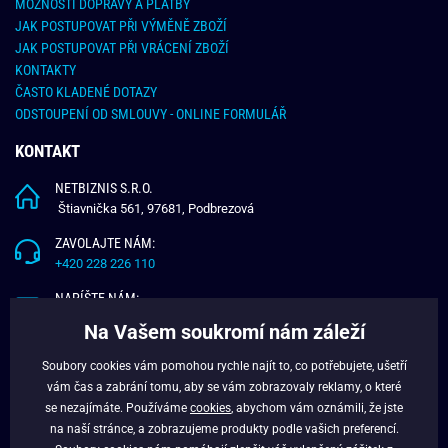
MOŽNOSTI DOPRAVY A PLATBY
JAK POSTUPOVAT PŘI VÝMĚNĚ ZBOŽÍ
JAK POSTUPOVAT PŘI VRÁCENÍ ZBOŽÍ
KONTAKTY
ČASTO KLADENÉ DOTAZY
ODSTOUPENÍ OD SMLOUVY - ONLINE FORMULÁŘ
KONTAKT
NETBIZNIS S.R.O.
Štiavnička 561, 97681, Podbrezová
ZAVOLAJTE NÁM:
+420 228 226 110
NAPÍŠTE NÁM:
info@budchlap.cz
Na Vašem soukromí nám záleží
UŽITEČNÉ INFORMACE
Soubory cookies vám pomohou rychle najít to, co potřebujete, ušetří
vám čas a zabrání tomu, aby se vám zobrazovaly reklamy, o které
O NÁS
se nezajímáte. Používáme
cookies
, abychom vám oznámili, že jste
VĚRNOSTNÍ PROGRAM
na naší stránce, a zobrazujeme produkty podle vašich preferencí.
BLOG