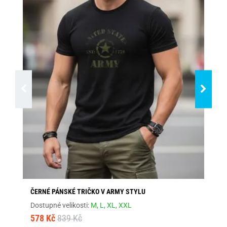
ČERNÉ PÁNSKÉ TRIČKO V ARMY STYLU
TR
Dostupné velikosti:
M,
L,
XL,
XXL
Dos
578 Kč
839 Kč
46