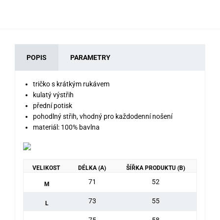
POPIS
PARAMETRY
tričko s krátkým rukávem
kulatý výstřih
přední potisk
pohodlný střih, vhodný pro každodenní nošení
materiál: 100% bavlna
VELIKOST
DÉLKA (A)
ŠÍŘKA PRODUKTU (B)
71
52
M
73
55
L
75
58