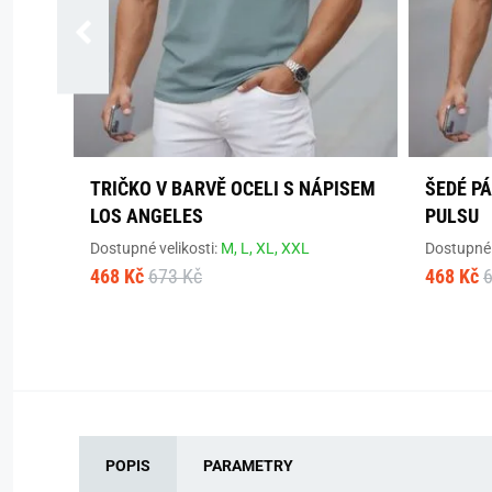
TRIČKO V BARVĚ OCELI S NÁPISEM
ŠEDÉ P
LOS ANGELES
PULSU
Dostupné velikosti:
M,
L,
XL,
XXL
Dostupné 
468 Kč
673 Kč
468 Kč
POPIS
PARAMETRY