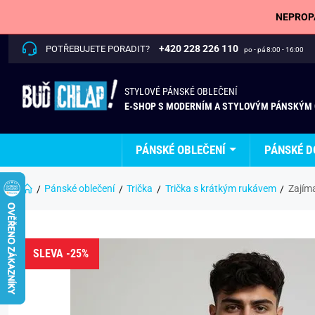
NEPROPÁ
+420 228 226 110
POTŘEBUJETE PORADIT?
po - pá 8:00 - 16:00
STYLOVÉ PÁNSKÉ OBLEČENÍ
E-SHOP S MODERNÍM A STYLOVÝM PÁNSKÝM
PÁNSKÉ OBLEČENÍ
PÁNSKÉ D
Pánské oblečení
Trička
Trička s krátkým rukávem
Zajím
SLEVA -25%