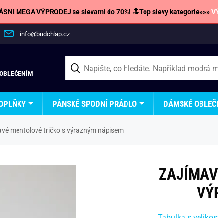
SNI MEGA VÝPRODEJ se slevami do 70%! 🔝Top slevy kategorie»»»
V
info@budchlap.cz
 OBLEČENÍM
OPLŇKY
PÁNSKÉ SPODNÍ PRÁDLO
DÁMSKÉ OBLEČ
avé mentolové tričko s výrazným nápisem
ZAJÍMAV
VÝ
Tabulka s velikos