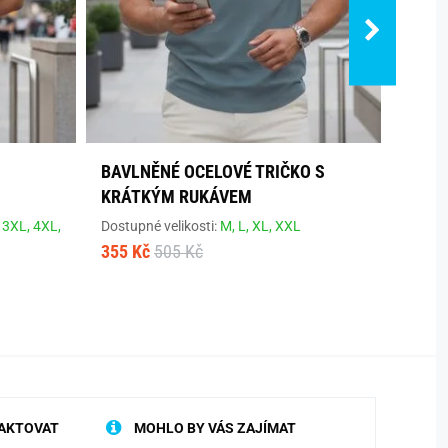
S
BAVLNĚNÉ OCELOVÉ TRIČKO S
ZELE
KRÁTKÝM RUKÁVEM
POTI
,
3XL,
4XL,
Dostupné velikosti:
M,
L,
XL,
XXL
Dostup
355 Kč
505 Kč
468 K
AKTOVAT
MOHLO BY VÁS ZAJÍMAT