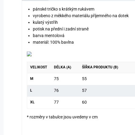
pánské tričko s krátkým rukávem
vyrobeno z měkkého materiálu příjemného na dotek
kulatý výstřih
potisk na přední i zadní straně
barva mentolová
materiál: 100% bavlna
VELIKOST
DÉLKA (A)
ŠÍŘKA PRODUKTU (B)
75
55
M
76
57
L
77
60
XL
* rozměry v tabulce jsou uvedeny v cm