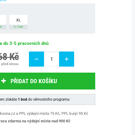
XL
ní
3 - 5 dní
be do 3-5 pracovních dnů
68 Kč
 před slevou
PŘIDAT DO KOŠÍKU
em získáte
1 bod
do věrnostního programu
kovna.cz a PPL výdejní místa 75 Kč, PPL kurýr 95 Kč
ava zdarma na výdejní místa nad 9
00 Kč