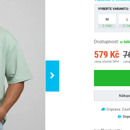
VYBERTE VARIANTU:
M
L
3 - 5 dní
3 - 5 d
Dostupnost
:
u te
579 Kč
7
cena včetně DPH
cena
Nákup
Doprava: Zasil
Dopr