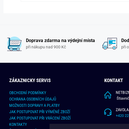
Doprava zdarma na výdejní místa
Dod
při nákupu nad 900 Kč
při 
ZÁKAZNICKY SERVIS
KONTAKT
NETBIZN
OBCHODNÍ PODMÍNKY
Štiavni
OCHRANA OSOBNÍCH ÚDAJŮ
MOŽNOSTI DOPRAVY A PLATBY
ZAVOLA
JAK POSTUPOVAT PŘI VÝMĚNĚ ZBOŽÍ
+420 22
JAK POSTUPOVAT PŘI VRÁCENÍ ZBOŽÍ
KONTAKTY
NAPÍŠT