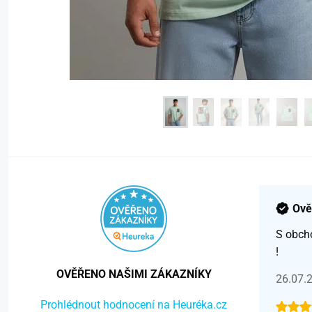
Ově
S obch
!
OVĚŘENO NAŠIMI ZÁKAZNÍKY
26.07.
Prohlédnout hodnocení na Heuréka.cz