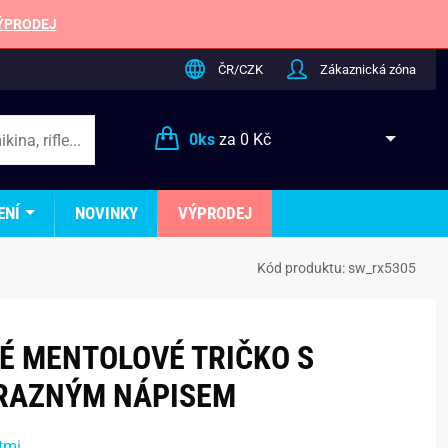
ÝPRODEJ
ČR/CZK
Zákaznická zóna
0
ks
za
0 Kč
ENÍ
NOVINKY
VÝPRODEJ
Kód produktu:
sw_rx5305
É MENTOLOVÉ TRIČKO S
RAZNÝM NÁPISEM
tmi