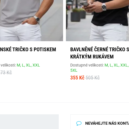
ÁNSKÉ TRIČKO S POTISKEM
BAVLNĚNÉ ČERNÉ TRIČKO 
KRÁTKÝM RUKÁVEM
velikosti:
M,
L,
XL,
XXL
Dostupné velikosti:
M,
L,
XL,
XXL
5XL
673 Kč
355 Kč
505 Kč
NEVÁHEJTE NÁS KONT