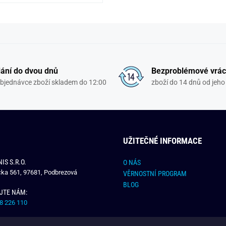
ání do dvou dnů
Bezproblémové vrác
objednávce zboží skladem do 12:00
zboží do 14 dnů od jeho 
UŽITEČNÉ INFORMACE
IS S.R.O.
O NÁS
čka 561, 97681, Podbrezová
VĚRNOSTNÍ PROGRAM
BLOG
JTE NÁM:
8 226 110
E NÁM: