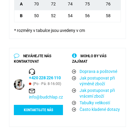
A
70
72
74
75
76
B
50
52
54
56
58
* rozměry v tabulce jsou uvedeny v cm
NEVÁHEJTE NÁS
MOHLO BY VÁS
KONTAKTOVAT
ZAJÍMAT
Doprava a poštovné
+420 228 226 110
Jak postupovat při
výměně zboží
(Po - Pá: 8-16:00)
Jak postupovat při
vrácení zboží
info@budchlap.cz
Tabulky velikostí
Často kladené dotazy
KONTAKTUJTE NÁS