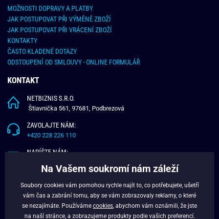
MOŽNOSTI DOPRAVY A PLATBY
JAK POSTUPOVAT PŘI VÝMĚNĚ ZBOŽÍ
JAK POSTUPOVAT PŘI VRÁCENÍ ZBOŽÍ
KONTAKTY
ČASTO KLADENÉ DOTAZY
ODSTOUPENÍ OD SMLOUVY - ONLINE FORMULÁŘ
KONTAKT
NETBIZNIS S.R.O.
Štiavnička 561, 97681, Podbrezová
ZAVOLAJTE NÁM:
+420 228 226 110
NAPÍŠTE NÁM:
info@budchlap.cz
Na Vašem soukromí nám záleží
UŽITEČNÉ INFORMACE
Soubory cookies vám pomohou rychle najít to, co potřebujete, ušetří
vám čas a zabrání tomu, aby se vám zobrazovaly reklamy, o které
O NÁS
se nezajímáte. Používáme
cookies
, abychom vám oznámili, že jste
VĚRNOSTNÍ PROGRAM
na naší stránce, a zobrazujeme produkty podle vašich preferencí.