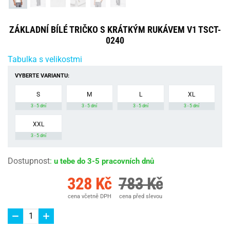
ZÁKLADNÍ BÍLÉ TRIČKO S KRÁTKÝM RUKÁVEM V1 TSCT-
0240
Tabulka s velikostmi
VYBERTE VARIANTU:
S
M
L
XL
3 - 5 dní
3 - 5 dní
3 - 5 dní
3 - 5 dní
XXL
3 - 5 dní
Dostupnost
:
u tebe do 3-5 pracovních dnů
328 Kč
783 Kč
cena včetně DPH
cena před slevou