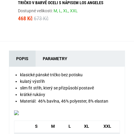
TRIČKO V BARVĚ OCELI S NÁPISEM LOS ANGELES
ŠE
Dostupné velikosti:
M,
L,
XL,
XXL
Dos
468 Kč
673 Kč
46
POPIS
PARAMETRY
klasické pánské tričko bez potisku
kulatý výstřih
slim fit střih, který se přizpůsobí postavě
krátké rukávy
Materiál: 46% bavlna, 46% polyester, 8% elastan
S
M
L
XL
XXL