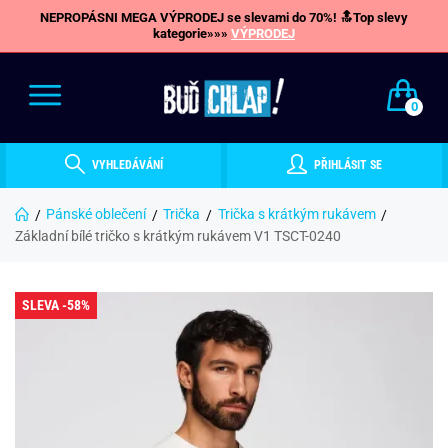
NEPROPÁSNI MEGA VÝPRODEJ se slevami do 70%! 🔝Top slevy
kategorie»»»
VÝPRODEJ
0
VYHLEDÁVÁNÍ
PŘIHLÁSIT SE
Pánské oblečení
Trička
Trička s krátkým rukávem
Základní bílé tričko s krátkým rukávem V1 TSCT-0240
SLEVA -58%