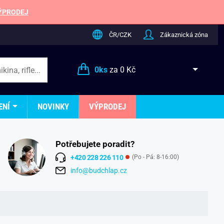
ÝPRODEJ
ČR/CZK
Zákaznická zóna
0
ks
za
0 Kč
ENÍ
NOVINKY
VÝPRODEJ
Potřebujete poradit?
+420 228 226 110
(Po - Pá: 8-16:00)
info@budchlap.cz