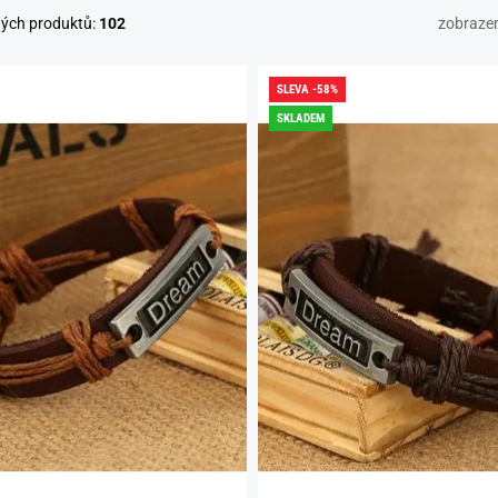
ných produktů:
102
zobraze
SLEVA -58%
SKLADEM