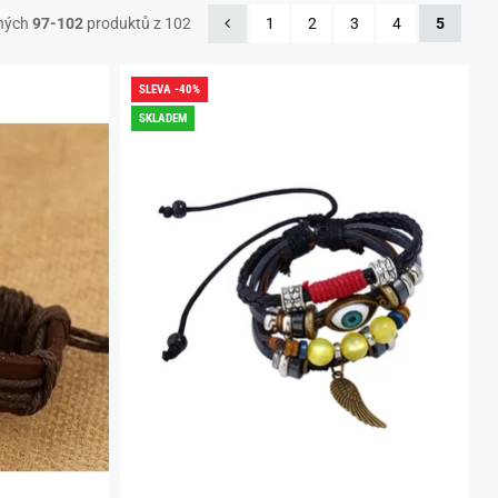
ných
97-102
produktů z 102
1
2
3
4
5
SLEVA -40%
SKLADEM