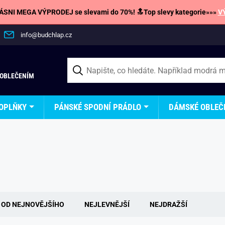
SNI MEGA VÝPRODEJ se slevami do 70%! 🔝Top slevy kategorie»»»
V
info@budchlap.cz
 OBLEČENÍM
OPLŇKY
PÁNSKÉ SPODNÍ PRÁDLO
DÁMSKÉ OBLEČ
OD NEJNOVĚJŠÍHO
NEJLEVNĚJŠÍ
NEJDRAŽŠÍ