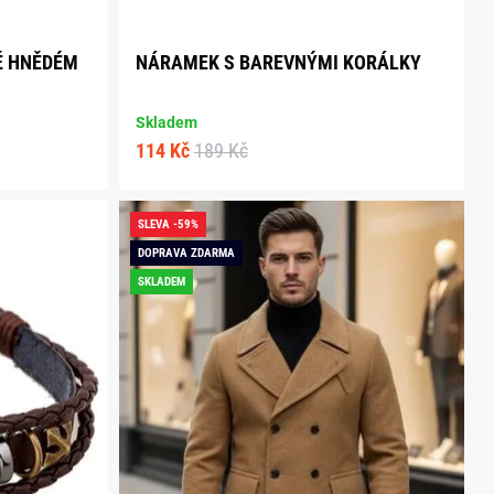
Ě HNĚDÉM
NÁRAMEK S BAREVNÝMI KORÁLKY
Skladem
114 Kč
189 Kč
SLEVA -59%
DOPRAVA ZDARMA
SKLADEM