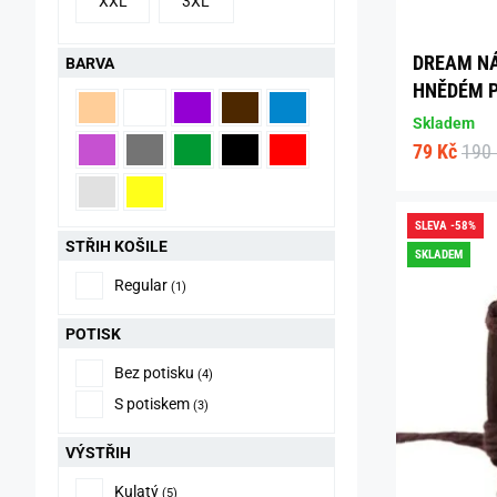
XXL
3XL
DREAM NÁ
BARVA
HNĚDÉM 
Skladem
79 Kč
190
SLEVA -58%
STŘIH KOŠILE
SKLADEM
Regular
(1)
POTISK
Bez potisku
(4)
S potiskem
(3)
VÝSTŘIH
Kulatý
(5)