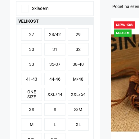
Počet naleze
Skladem
VELIKOST
SLEVA -58%
SKLADEM
27
28/42
29
30
31
32
33
35-37
38-40
41-43
44-46
M/48
ONE
XXL/44
XXL/54
SIZE
XS
S
S/M
M
L
XL