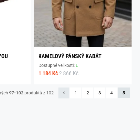
YOU
KAMELOVÝ PÁNSKÝ KABÁT
Dostupné velikosti:
L
1 184 Kč
2 866 Kč
ných
97-102
produktů z 102
1
2
3
4
5