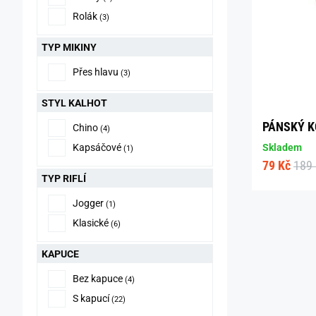
Rolák
(3)
TYP MIKINY
Přes hlavu
(3)
STYL KALHOT
PÁNSKÝ K
Chino
(4)
Kapsáčové
Skladem
(1)
79 Kč
189
TYP RIFLÍ
Jogger
(1)
Klasické
(6)
KAPUCE
Bez kapuce
(4)
S kapucí
(22)