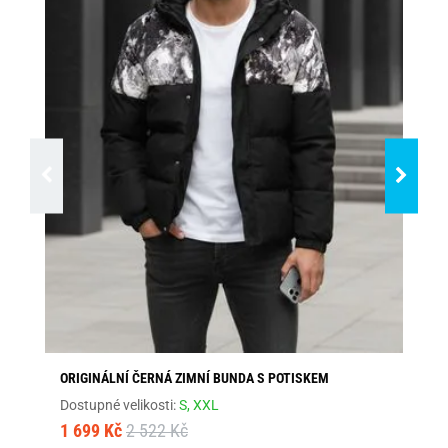
ORIGINÁLNÍ ČERNÁ ZIMNÍ BUNDA S POTISKEM
MO
Dostupné velikosti:
S,
XXL
Dos
1 699 Kč
2 522 Kč
1 