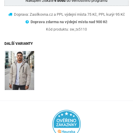
Nákupem získáte
6 bodů
do věrnostního programu
Doprava: Zasilkovna.cz a PPL výdejní místa 75 Kč, PPL kurýr 95 Kč
Doprava zdarma na výdejní místa nad 9
00 Kč
Kód produktu:
sw_tx5110
DALŠÍ VARIANTY