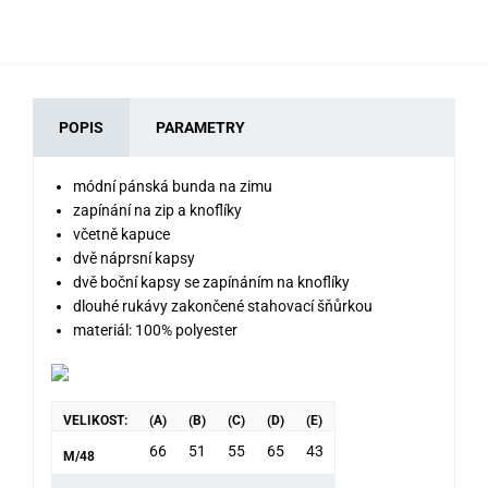
POPIS
PARAMETRY
módní pánská bunda na zimu
zapínání na zip a knoflíky
včetně kapuce
dvě náprsní kapsy
dvě boční kapsy se zapínáním na knoflíky
dlouhé rukávy zakončené stahovací šňůrkou
materiál: 100% polyester
VELIKOST:
(A)
(B)
(C)
(D)
(E)
66
51
55
65
43
M/48