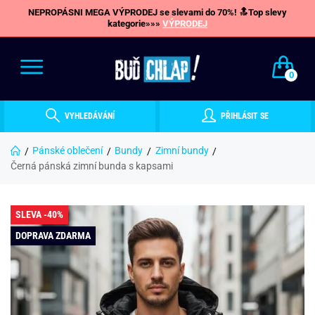
NEPROPÁSNI MEGA VÝPRODEJ se slevami do 70%! 🔝Top slevy
kategorie»»»
VÝPRODEJ
0
VYHLEDÁVÁNÍ
PŘIHLÁSIT SE
Pánské oblečení
Bundy
Zimní bundy
Černá pánská zimní bunda s kapsami
SLEVA -40%
DOPRAVA ZDARMA