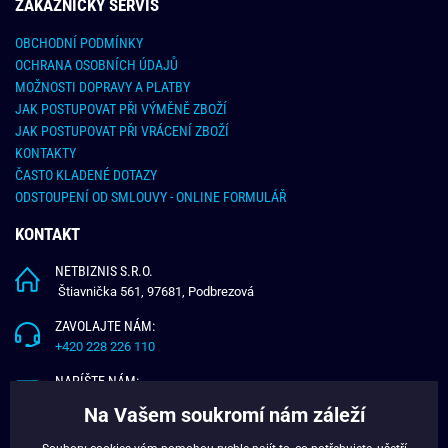
ZÁKAZNICKY SERVIS
OBCHODNÍ PODMÍNKY
OCHRANA OSOBNÍCH ÚDAJŮ
MOŽNOSTI DOPRAVY A PLATBY
JAK POSTUPOVAT PŘI VÝMĚNĚ ZBOŽÍ
JAK POSTUPOVAT PŘI VRÁCENÍ ZBOŽÍ
KONTAKTY
ČASTO KLADENÉ DOTAZY
ODSTOUPENÍ OD SMLOUVY - ONLINE FORMULÁŘ
KONTAKT
NETBIZNIS S.R.O.
Štiavnička 561, 97681, Podbrezová
ZAVOLAJTE NÁM:
+420 228 226 110
NAPÍŠTE NÁM:
info@budchlap.cz
Na Vašem soukromí nám záleží
UŽITEČNÉ INFORMACE