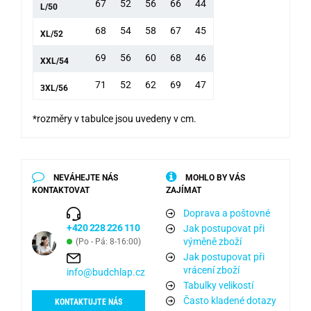
67
52
56
66
44
L/50
68
54
58
67
45
XL/52
69
56
60
68
46
XXL/54
71
52
62
69
47
3XL/56
*rozměry v tabulce jsou uvedeny v cm.
NEVÁHEJTE NÁS
MOHLO BY VÁS
KONTAKTOVAT
ZAJÍMAT
Doprava a poštovné
+420 228 226 110
Jak postupovat při
výměně zboží
(Po - Pá: 8-16:00)
Jak postupovat při
vrácení zboží
info@budchlap.cz
Tabulky velikostí
Často kladené dotazy
KONTAKTUJTE NÁS