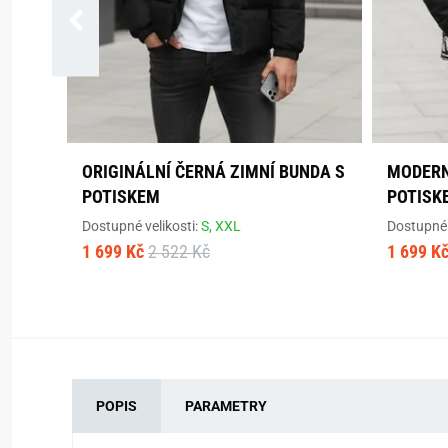
ORIGINÁLNÍ ČERNÁ ZIMNÍ BUNDA S
MODERN
POTISKEM
POTISK
Dostupné velikosti:
S,
XXL
Dostupné 
1 699 Kč
2 522 Kč
1 699 K
POPIS
PARAMETRY