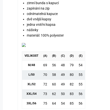
zimní bunda s kapucí
zapínání na zip
odnímatelná kapuce
dvě vnější kapsy
jedna vnitřní kapsa
nášivky
materiál: 100% polyester
VELIKOST
(A)
(B)
(C)
(D)
(E)
69
56
48
79
54
M/48
70
58
49
80
55
L/50
72
60
49
82
55
XL/52
73
62
50
83
56
XXL/54
75
64
54
85
56
3XL/56