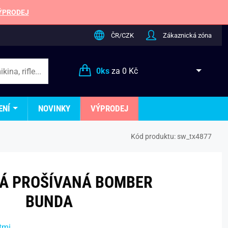
ÝPRODEJ
ČR/CZK
Zákaznická zóna
0
ks
za
0 Kč
ENÍ
NOVINKY
VÝPRODEJ
Kód produktu:
sw_tx4877
Á PROŠÍVANÁ BOMBER
BUNDA
tmi