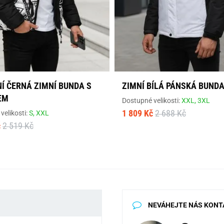
Í ČERNÁ ZIMNÍ BUNDA S
ZIMNÍ BÍLÁ PÁNSKÁ BUND
EM
Dostupné velikosti:
XXL,
3XL
1 809 Kč
2 688 Kč
velikosti:
S,
XXL
č
2 519 Kč
NEVÁHEJTE NÁS KONT