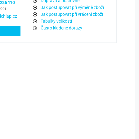
Doprava a poštovné
 226 110
Jak postupovat při výměně zboží
:00)
Jak postupovat při vrácení zboží
chlap.cz
Tabulky velikostí
Často kladené dotazy