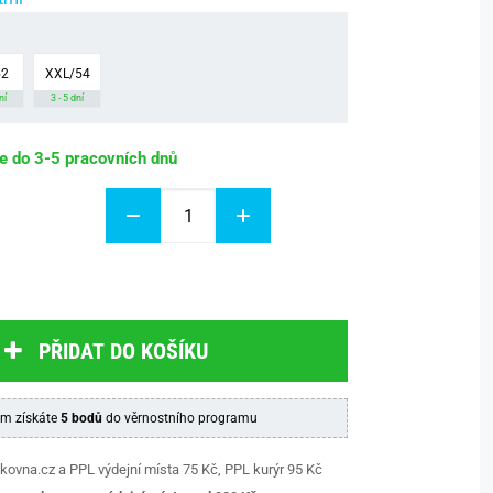
52
XXL/54
ní
3 - 5 dní
be do 3-5 pracovních dnů
PŘIDAT DO KOŠÍKU
m získáte
5 bodů
do věrnostního programu
kovna.cz a PPL výdejní místa 75 Kč, PPL kurýr 95 Kč