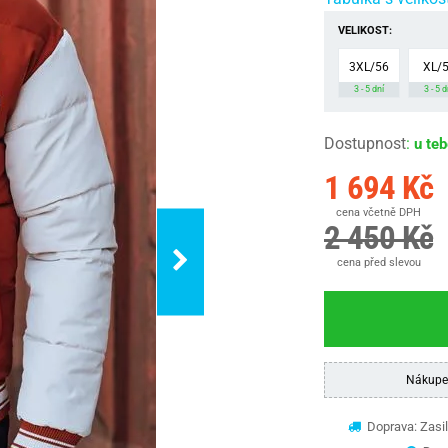
VELIKOST:
3XL/56
XL/
3 - 5 dní
3 - 5 d
Dostupnost
:
u te
1 694 Kč
cena včetně DPH
2 450 Kč
cena před slevou
Nákupe
Doprava: Zasil