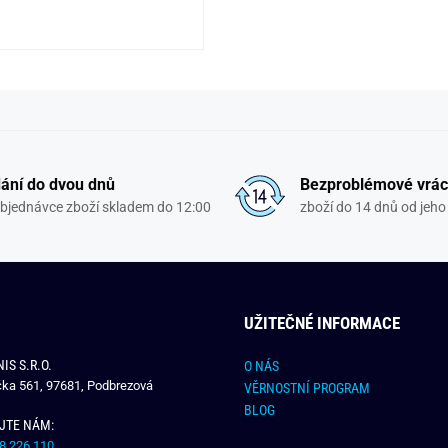
ání do dvou dnů
Bezproblémové vrác
objednávce zboží skladem do 12:00
zboží do 14 dnů od jeho 
UŽITEČNÉ INFORMACE
IS S.R.O.
O NÁS
čka 561, 97681, Podbrezová
VĚRNOSTNÍ PROGRAM
BLOG
JTE NÁM:
8 226 110