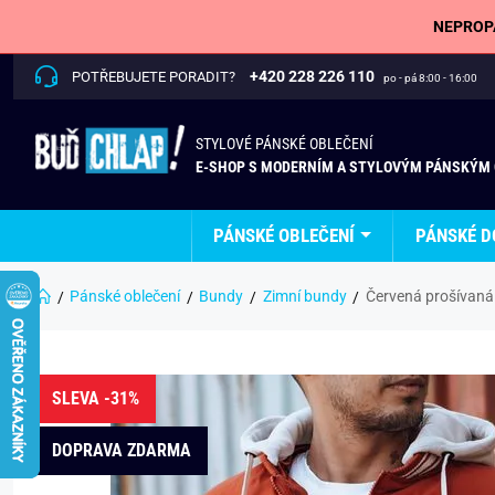
NEPROPÁ
+420 228 226 110
POTŘEBUJETE PORADIT?
po - pá 8:00 - 16:00
STYLOVÉ PÁNSKÉ OBLEČENÍ
E-SHOP S MODERNÍM A STYLOVÝM PÁNSKÝM
PÁNSKÉ OBLEČENÍ
PÁNSKÉ D
Pánské oblečení
Bundy
Zimní bundy
Červená prošívan
SLEVA -31%
DOPRAVA ZDARMA