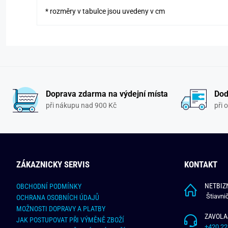
* rozměry v tabulce jsou uvedeny v cm
Doprava zdarma na výdejní místa
Dod
při nákupu nad 900 Kč
při 
ZÁKAZNICKY SERVIS
KONTAKT
NETBIZN
OBCHODNÍ PODMÍNKY
Štiavni
OCHRANA OSOBNÍCH ÚDAJŮ
MOŽNOSTI DOPRAVY A PLATBY
ZAVOLA
JAK POSTUPOVAT PŘI VÝMĚNĚ ZBOŽÍ
+420 22