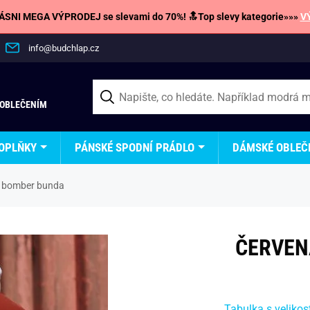
SNI MEGA VÝPRODEJ se slevami do 70%! 🔝Top slevy kategorie»»»
V
info@budchlap.cz
 OBLEČENÍM
OPLŇKY
PÁNSKÉ SPODNÍ PRÁDLO
DÁMSKÉ OBLEČ
á bomber bunda
ČERVEN
Tabulka s velikos