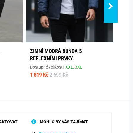
A
ZIMNÍ MODRÁ BUNDA S
ZIMN
REFLEXNÍMI PRVKY
REFL
Dostupné velikosti:
XXL,
3XL
Dostup
1 819 Kč
2 699 Kč
1 819
AKTOVAT
MOHLO BY VÁS ZAJÍMAT