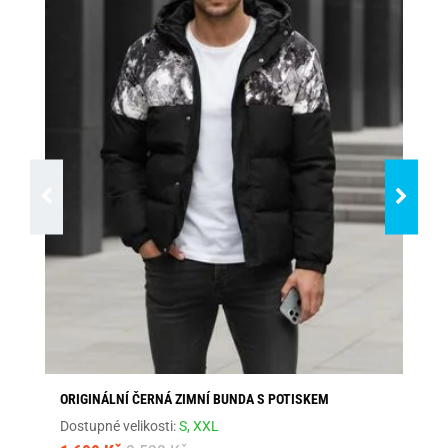
ORIGINÁLNÍ ČERNÁ ZIMNÍ BUNDA S POTISKEM
MO
Dostupné velikosti:
S,
XXL
Dos