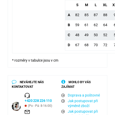
S
M
L
XL
X
A
82
85
87
88
B
59
61
62
64
C
48
49
50
52
D
67
68
70
72
* rozměry v tabulce jsou v cm
NEVÁHEJTE NÁS
MOHLO BY VÁS
KONTAKTOVAT
ZAJÍMAT
Doprava a poštovné
+420 228 226 110
Jak postupovat při
výměně zboží
(Po - Pá: 8-16:00)
Jak postupovat při