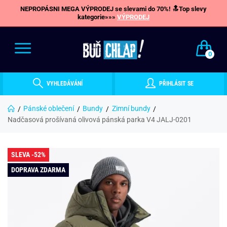
NEPROPÁSNI MEGA VÝPRODEJ se slevami do 70%! 🔝Top slevy
kategorie»»»
VÝPRODEJ
0
VYHLEDÁVÁNÍ
PŘIHLÁSIT SE
Pánské oblečení
Bundy
Zimní bundy
Nadčasová prošívaná olivová pánská parka V4 JALJ-0201
SLEVA -52%
DOPRAVA ZDARMA