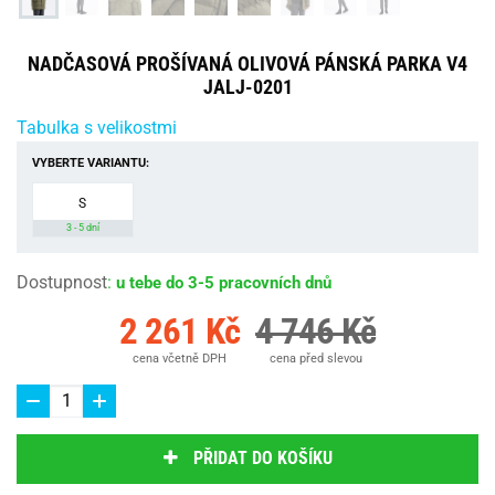
NADČASOVÁ PROŠÍVANÁ OLIVOVÁ PÁNSKÁ PARKA V4
JALJ-0201
Tabulka s velikostmi
VYBERTE VARIANTU:
S
3 - 5 dní
Dostupnost
:
u tebe do 3-5 pracovních dnů
2 261 Kč
4 746 Kč
cena včetně DPH
cena před slevou
PŘIDAT DO KOŠÍKU