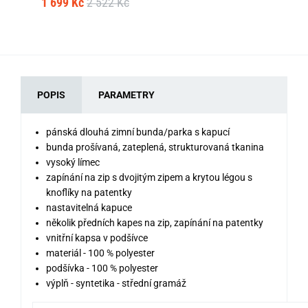
1 699 Kč
2 522 Kč
1 
POPIS
PARAMETRY
pánská dlouhá zimní bunda/parka s kapucí
bunda prošívaná, zateplená, strukturovaná tkanina
vysoký límec
zapínání na zip s dvojitým zipem a krytou légou s
knoflíky na patentky
nastavitelná kapuce
několik předních kapes na zip, zapínání na patentky
vnitřní kapsa v podšívce
materiál - 100 % polyester
podšívka - 100 % polyester
výplň - syntetika - střední gramáž