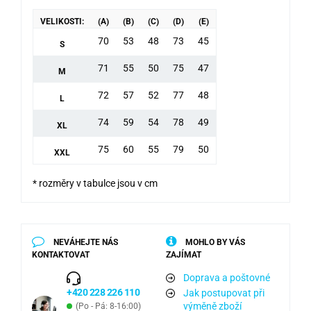
VELIKOSTI:
(A)
(B)
(C)
(D)
(E)
70
53
48
73
45
S
71
55
50
75
47
M
72
57
52
77
48
L
74
59
54
78
49
XL
75
60
55
79
50
XXL
* rozměry v tabulce jsou v cm
NEVÁHEJTE NÁS
MOHLO BY VÁS
KONTAKTOVAT
ZAJÍMAT
Doprava a poštovné
+420 228 226 110
Jak postupovat při
výměně zboží
(Po - Pá: 8-16:00)