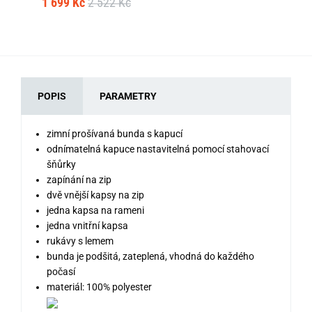
1 699 Kč
2 522 Kč
1 
POPIS
PARAMETRY
zimní prošívaná bunda s kapucí
odnímatelná kapuce nastavitelná pomocí stahovací
šňůrky
zapínání na zip
dvě vnější kapsy na zip
jedna kapsa na rameni
jedna vnitřní kapsa
rukávy s lemem
bunda je podšitá, zateplená, vhodná do každého
počasí
materiál: 100% polyester