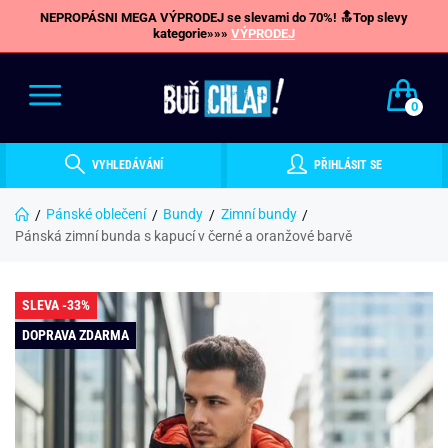
NEPROPÁSNI MEGA VÝPRODEJ se slevami do 70%! 🔝Top slevy
kategorie»»»
VÝPRODEJ
0
VYHLEDÁVÁNÍ
PŘIHLÁSIT SE
Pánské oblečení
Bundy
Zimní bundy
Pánská zimní bunda s kapucí v černé a oranžové barvě
SLEVA -33%
DOPRAVA ZDARMA