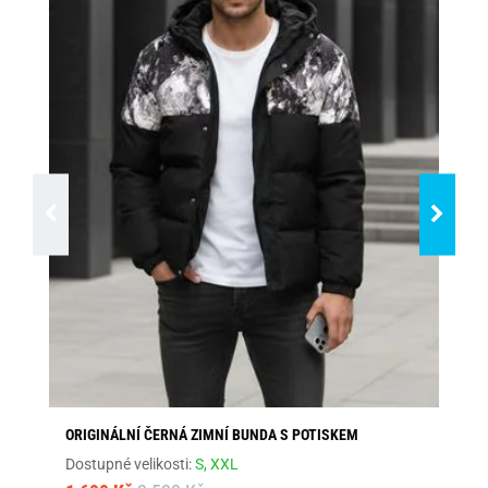
ORIGINÁLNÍ ČERNÁ ZIMNÍ BUNDA S POTISKEM
MO
Dostupné velikosti:
S,
XXL
Dos