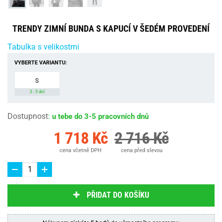
TRENDY ZIMNÍ BUNDA S KAPUCÍ V ŠEDÉM PROVEDENÍ
Tabulka s velikostmi
VYBERTE VARIANTU:
S
3 - 5 dní
Dostupnost
:
u tebe do 3-5 pracovních dnů
1 718 Kč
2 716 Kč
cena včetně DPH
cena před slevou
PŘIDAT DO KOŠÍKU