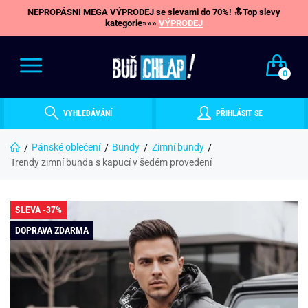
NEPROPÁSNI MEGA VÝPRODEJ se slevami do 70%! 🔝Top slevy
kategorie»»»
VÝPRODEJ
0
VYHLEDÁVÁNÍ
PŘIHLÁSIT SE
Pánské oblečení
Bundy
Zimní bundy
Trendy zimní bunda s kapucí v šedém provedení
SLEVA -37%
DOPRAVA ZDARMA