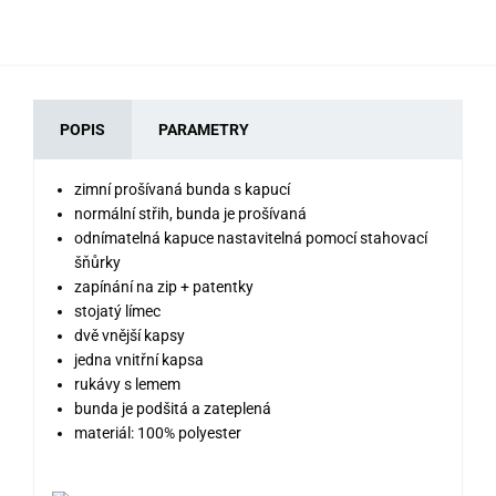
POPIS
PARAMETRY
zimní prošívaná bunda s kapucí
normální střih, bunda je prošívaná
odnímatelná kapuce nastavitelná pomocí stahovací
šňůrky
zapínání na zip + patentky
stojatý límec
dvě vnější kapsy
jedna vnitřní kapsa
rukávy s lemem
bunda je podšitá a zateplená
materiál: 100% polyester