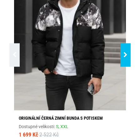
ORIGINÁLNÍ ČERNÁ ZIMNÍ BUNDA S POTISKEM
MO
Dostupné velikosti:
S,
XXL
Dos
1 699 Kč
2 522 Kč
1 