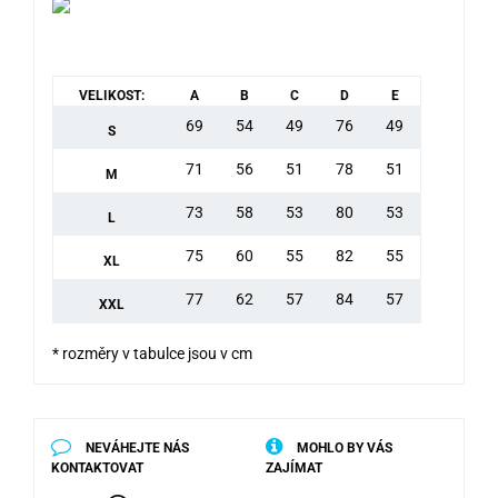
VELIKOST:
A
B
C
D
E
69
54
49
76
49
S
71
56
51
78
51
M
73
58
53
80
53
L
75
60
55
82
55
XL
77
62
57
84
57
XXL
* rozměry v tabulce jsou v cm
NEVÁHEJTE NÁS
MOHLO BY VÁS
KONTAKTOVAT
ZAJÍMAT