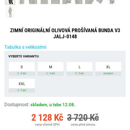
ZIMNÍ ORIGINÁLNÍ OLIVOVÁ PROŠÍVANÁ BUNDA V3
JALJ-0148
Tabulka s velikostmi
VYBERTE VARIANTU:
S
M
L
XL
3 - 5 dní
3 - 5 dní
3 - 5 dní
skladem
XXL
3 - 5 dní
Dostupnost
:
skladem, u tebe 12.08.
2 128 Kč
3 720 Kč
cena včetně DPH
cena před slevou