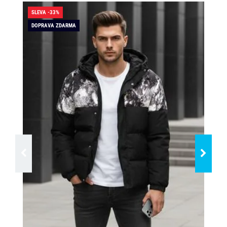
SLEVA -33%
SLE
DOPRAVA ZDARMA
DO