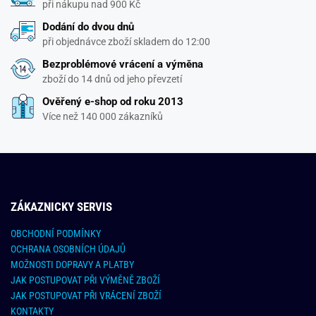
při nákupu nad 900 Kč
Dodání do dvou dnů
při objednávce zboží skladem do 12:00
Bezproblémové vrácení a výměna
zboží do 14 dnů od jeho převzetí
Ověřený e-shop od roku 2013
Více než 140 000 zákazníků
ZÁKAZNICKY SERVIS
OBCHODNÍ PODMÍNKY
OCHRANA OSOBNÍCH ÚDAJŮ
MOŽNOSTI DOPRAVY A PLATBY
JAK POSTUPOVAT PŘI VÝMĚNĚ ZBOŽÍ
JAK POSTUPOVAT PŘI VRÁCENÍ ZBOŽÍ
KONTAKTY