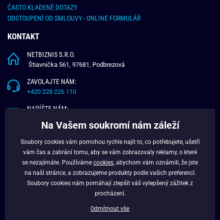
ČASTO KLADENÉ DOTAZY
ODSTOUPENÍ OD SMLOUVY - ONLINE FORMULÁŘ
KONTAKT
NETBIZNIS S.R.O.
Štiavnička 561, 97681, Podbrezová
ZAVOLAJTE NÁM:
+420 228 226 110
NAPÍŠTE NÁM:
info@budchlap.cz
Na Vašem soukromí nám záleží
UŽITEČNÉ INFORMACE
Soubory cookies vám pomohou rychle najít to, co potřebujete, ušetří
vám čas a zabrání tomu, aby se vám zobrazovaly reklamy, o které
O NÁS
se nezajímáte. Používáme
cookies
, abychom vám oznámili, že jste
VĚRNOSTNÍ PROGRAM
na naší stránce, a zobrazujeme produkty podle vašich preferencí.
BLOG
Soubory cookies nám pomáhají zlepšit váš vylepšený zážitek z
FACEBOOK
procházení.
Odmítnout vše