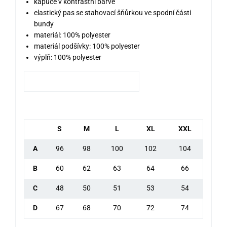
kapuce v kontrastní barvě
elastický pas se stahovací šňůrkou ve spodní části
bundy
materiál: 100% polyester
materiál podšívky: 100% polyester
výplň: 100% polyester
S
M
L
XL
XXL
A
96
98
100
102
104
B
60
62
63
64
66
C
48
50
51
53
54
D
67
68
70
72
74