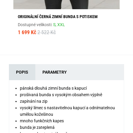
ORIGINÁLNÍ ČERNÁ ZIMNÍ BUNDA S POTISKEM
MO
Dostupné velikosti:
S,
XXL
Dos
1 699 Kč
2 522 Kč
1 
POPIS
PARAMETRY
pánská dlouhá zimní bunda s kapucí
prošívaná bunda s vysokým obsahem výplně
zapínání na zip
vysoký límec s nastavitelnou kapucí a odnímatelnou
umělou kožešinou
mnoho funkčních kapes
bunda je zateplená