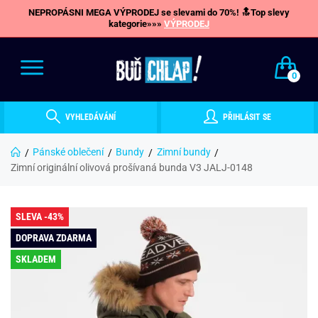
NEPROPÁSNI MEGA VÝPRODEJ se slevami do 70%! 🔝Top slevy
kategorie»»»
VÝPRODEJ
0
VYHLEDÁVÁNÍ
PŘIHLÁSIT SE
Pánské oblečení
Bundy
Zimní bundy
Zimní originální olivová prošívaná bunda V3 JALJ-0148
SLEVA -43%
DOPRAVA ZDARMA
SKLADEM